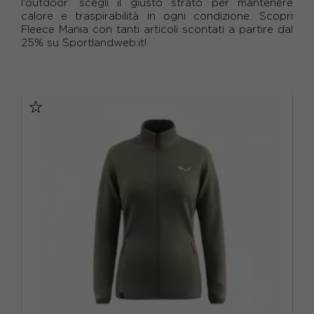
l'outdoor: scegli il giusto strato per mantenere
ROCK EXPERIENCE
(18)
calore e traspirabilità in ogni condizione. Scopri
GIACCHE, CAPISPALLA
(2)
ALPINISMO E ARRAMPICATA
(94)
COLORE
Fleece Mania con tanti articoli scontati a partire dal
SALEWA
(8)
25% su Sportlandweb.it!
GILET
(1)
TREKKING
(102)
AZZURRO
(7)
_TAGLIA
SALOMON
(3)
MAGLIE MANICA LUNGA
(94)
BEIGE
(1)
10 ANNI
(1)
BIANCO
(5)
4 ANNI
(2)
BLU
(14)
6 ANNI
(2)
CAMOUFLAGE
(2)
8 ANNI
(2)
FUXIA
(2)
EUR 40
(2)
GIALLO
(1)
EUR 42
(4)
GRIGIO
(19)
EUR 44
(5)
NERO
(27)
EUR 46
(7)
ORO
(3)
EUR 48
(5)