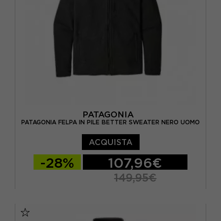
PATAGONIA
PATAGONIA FELPA IN PILE BETTER SWEATER NERO UOMO
ACQUISTA
-28%
107,96€
149,95€
S
M
L
XL