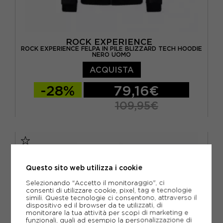
ROCK EXPERIENCE
ROCK EXPERIENCE FELPA IN PILE BLIZZARD TECH HOODIE
NERO UOMO
ACQUISTA
-28%
79,16€
109,95€
S
M
L
XL
XXL
Questo sito web utilizza i cookie
Selezionando "Accetto il monitoraggio", ci
consenti di utilizzare cookie, pixel, tag e tecnologie
simili. Queste tecnologie ci consentono, attraverso il
dispositivo ed il browser da te utilizzati, di
monitorare la tua attività per scopi di marketing e
funzionali, quali ad esempio la personalizzazione di