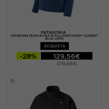
PATAGONIA
PATAGONIA FELPA IN PILE R1 PULLOVER HOODY CLEMENT
BLUE UOMO
ACQUISTA
-28%
129,56€
179,95€
S
M
L