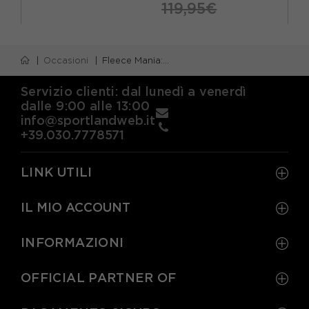
119,95€
S
M
L
XL
Occasioni
Fleece Mania: Sconti su Fleece e Midlayer per Outdoor | Sportland
Servizio clienti: dal lunedì a venerdì
dalle 9:00 alle 13:00
info@sportlandweb.it
+39.030.7778571
LINK UTILI
IL MIO ACCOUNT
INFORMAZIONI
OFFICIAL PARTNER OF