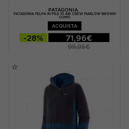
PATAGONIA
PATAGONIA FELPA IN PILE R1 AIR CREW MARLOW BROWN
UOMO
ACQUISTA
-28%
71,96€
99,95€
S
M
L
XL