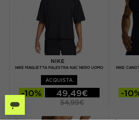
NIKE
NIKE MAGLIETTA PALESTRA NAC NERO UOMO
NIKE CANO
ACQUISTA
-10%
49,49€
-10
54,99€
S
M
L
XL
S
M