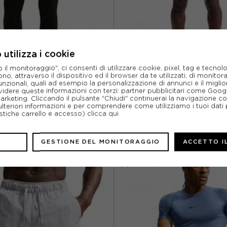
utilizza i cookie
NIKE
NIKE
l monitoraggio", ci consenti di utilizzare cookie, pixel, tag e tecnolo
E PANTA FLARE NERO DONNA
NIKE SHORTS SPORTIVI NAC 
o, attraverso il dispositivo ed il browser da te utilizzati, di monitorar
unzionali, quali ad esempio la personalizzazione di annunci e il migl
idere queste informazioni con terzi: partner pubblicitari come Goo
ACQUISTA
ACQUISTA
marketing. Cliccando il pulsante "Chiudi" continuerai la navigazione c
ulteriori informazioni e per comprendere come utilizziamo i tuoi dati p
%
53,99€
-10%
49,4
ristiche carrello e accesso)
clicca qui
59,99€
54,9
GESTIONE DEL MONITORAGGIO
ACCETTO I
M
L
S
M
L
XL