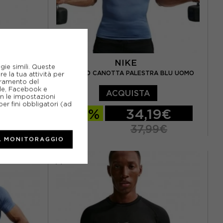
NIKE
gie simili. Queste
NERO UOMO
NIKE PRO CANOTTA PALESTRA BLU UOMO
e la tua attività per
ioramento del
gle, Facebook e
ACQUISTA
on le impostazioni
er fini obbligatori (ad
9€
-10%
34,19€
9€
37,99€
L MONITORAGGIO
S
M
L
XL