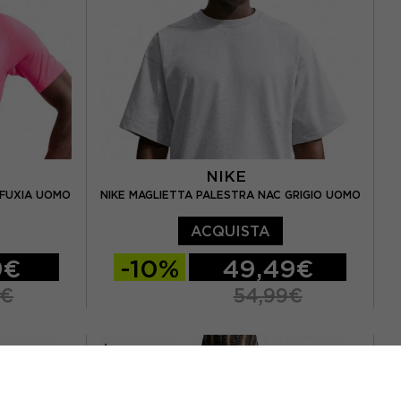
NIKE
 FUXIA UOMO
NIKE MAGLIETTA PALESTRA NAC GRIGIO UOMO
ACQUISTA
9€
-10%
49,49€
9€
54,99€
S
M
L
XL