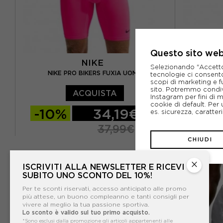
Questo sito web 
NIKE
Selezionando "Accetto i
NIKE PRO BIKERS FUXIA UOMO
NIKE ON
tecnologie ci consenton
scopi di marketing e f
sito. Potremmo condiv
ACQUISTA
Instagram per fini di 
cookie di default. Per 
-10%
34,19€
-10
es. sicurezza, caratte
37,99€
CHIUDI
S
M
L
XL
XS
S
NUOVO
×
ISCRIVITI ALLA NEWSLETTER E RICEVI
SUBITO UNO SCONTO DEL 10%!
Per te sconti riservati, accesso anticipato alle promo
più attese, un buono compleanno e tanti consigli per
vivere al meglio la tua passione sportiva.
Lo sconto è valido sul tuo primo acquisto.
*Sono esclusi dalla promozione gli articoli appartenenti alle