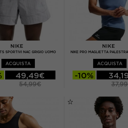
NIKE
NIKE
TS SPORTIVI NAC GRIGIO UOMO
NIKE PRO MAGLIETTA PALESTR
ACQUISTA
ACQUISTA
%
49,49€
-10%
34,1
54,99€
37,9
L
XL
S
M
L
XL