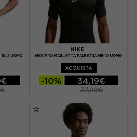
NIKE
A BLU UOMO
NIKE PRO MAGLIETTA PALESTRA NERO UOMO
ACQUISTA
9€
-10%
34,19€
9€
37,99€
S
M
L
XL