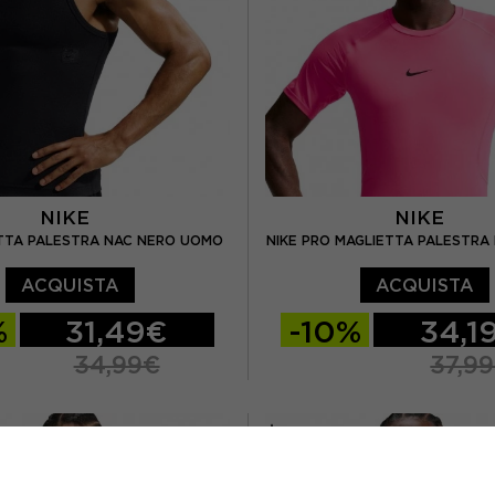
NIKE
NIKE
TTA PALESTRA NAC NERO UOMO
NIKE PRO MAGLIETTA PALESTRA
ACQUISTA
ACQUISTA
%
31,49€
-10%
34,1
34,99€
37,9
L
XL
S
M
L
XL