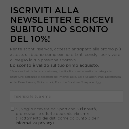
ISCRIVITI ALLA
NEWSLETTER E RICEVI
SUBITO UNO SCONTO
DEL 10%!
Per te sconti riservati, accesso anticipato alle promo più
attese, un buono compleanno e tanti consigli per vivere
al meglio la tua passione sportiva.
Lo sconto è valido sul tuo primo acquisto.
*Sono esclusi dalla promozione gli articoli appartenenti alle categorie
calzature, attrezzo e accessori dei mondi Bike, Sci e Scialpinismo, Elettronica
e dei Brand Assos, Birkenstock, Bont, La Sportiva, Scarpa e Ugg.
Si, voglio ricevere da Sportland S.r.l novità,
promozioni e offerte dedicate via email!.
(Trattamento dei dati come da punto 3 dell'
informativa privacy)