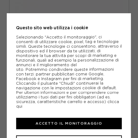
NIKE
ARPE
NIKE VOMERO 18 SUMMIT BIANCO NERO - SCARPE RUNNING
B
Questo sito web utilizza i cookie
UOMO
Selezionando "Accetto il monitoraggio", ci
ACQUISTA
consenti di utilizzare cookie, pixel, tag e tecnologie
simili. Queste tecnologie ci consentono, attraverso il
-30%
111,99€
dispositivo ed il browser da te utilizzati, di
monitorare la tua attività per scopi di marketing e
funzionali, quali ad esempio la personalizzazione di
159,99€
annunci e il miglioramento del
sito. Potremmo condividere queste informazioni
con terzi: partner pubblicitari come Google,
EUR 40 / US 7
EUR 40,5 / US 7,5
Facebook e Instagram per fini di marketing.
NUOVI ARRIVI SCARPE
Cliccando il pulsante "Chiudi" continuerai la
EUR 41 / US 8
EUR 42 / US 8,5
navigazione con le impostazioni cookie di default.
TRAIL RUNNING
Per ulteriori informazioni e per comprendere come
utilizziamo i tuoi dati per fini obbligatori (ad es.
EUR 42,5 / US 9
EUR 43 / US 9.5
VEDI TUTTI I PRODOTTI
sicurezza, caratteristiche carrello e accesso)
clicca
qui
EUR 44 / US 10
EUR 44,5 / US 10,5
VO
EUR 45 / US 11
EUR 45,5 / US 11,5
ACCETTO IL MONITORAGGIO
EUR 46 / US 12
EUR 47 / US 12,5