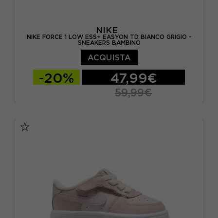
NIKE
NIKE FORCE 1 LOW ESS+ EASYON TD BIANCO GRIGIO -
SNEAKERS BAMBINO
ACQUISTA
-20%
47,99€
59,99€
EUR 22 / US 6C
EUR 23.5 / US 7C
EUR 25 / US 8C
EUR 26 / US 9C
EUR 27 / US 10C