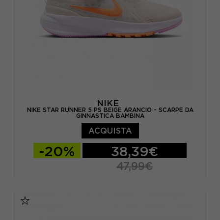
NIKE
NIKE STAR RUNNER 5 PS BEIGE ARANCIO - SCARPE DA
GINNASTICA BAMBINA
ACQUISTA
-20%
38,39€
47,99€
EUR 27.5 / US 10.5C
EUR 28.5 / US 11.5C
EUR 30 / US 12.5C
EUR 31.5 / US 13.5C