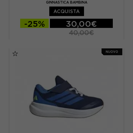
GINNASTICA BAMBINA
ACQUISTA
-25%
30,00€
40,00€
EUR 28 / UK 10.5K
EUR 29 / UK 11K
NUOVO
EUR 30 / UK 11.5K
EUR 31 / UK 12.5K
EUR 32 / UK 13.5K
EUR 33 / UK 1
EUR 34 / UK 2
EUR 35 / UK 2.5