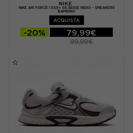
NIKE
NIKE AIR FORCE 1 ESS+ GS BEIGE NERO - SNEAKERS
BAMBINO
ACQUISTA
-20%
79,99€
99,99€
EUR 36.5 / US 4.5Y
EUR 37.5 / US 5Y
EUR 38 / US 5.5Y
EUR 38.5 / US 6Y
EUR 39 / US 6.5Y
EUR 40 / US 7Y