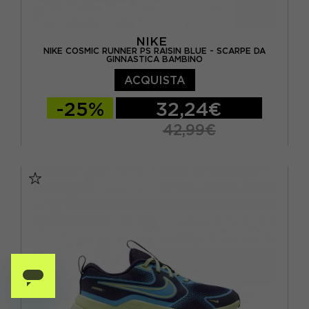
NIKE
NIKE COSMIC RUNNER PS RAISIN BLUE - SCARPE DA
GINNASTICA BAMBINO
ACQUISTA
-25%
32,24€
42,99€
EUR 28 / US 11C
EUR 28.5 / US 11.5C
EUR 29.5 / US 12C
EUR 30 / US 12.5C
EUR 31 / US 13C
EUR 32 / US 1Y
EUR 33 / US 1.5Y
EUR 34 / US 2.5Y
EUR 35 / US 3Y