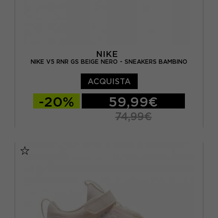
NIKE
NIKE V5 RNR GS BEIGE NERO - SNEAKERS BAMBINO
ACQUISTA
-20%
59,99€
74,99€
EUR 36 / US 4Y
EUR 36.5 / US 4.5Y
EUR 37.5 / US 5Y
EUR 38 / US 5.5Y
EUR 38.5 / US 6Y
EUR 39 / US 6.5Y
EUR 40 / US 7Y