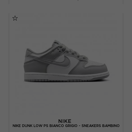
EUR 29.5 / US 12C
EUR 30 / US 12.5C
EUR 31 / US 13C
EUR 32 / US 1Y
EUR 33 / US 1.5Y
EUR 34 / US 2.5Y
EUR 35 / US 3Y
NIKE
NIKE DUNK LOW PS BIANCO GRIGIO - SNEAKERS BAMBINO