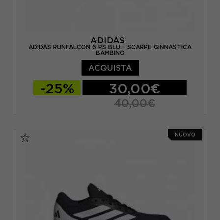
ADIDAS
ADIDAS RUNFALCON 6 PS BLU - SCARPE GINNASTICA
BAMBINO
ACQUISTA
-25%
30,00€
40,00€
EUR 28 / UK 10.5K
EUR 29 / UK 11K
NUOVO
EUR 30 / UK 11.5K
EUR 31 / UK 12.5K
EUR 32 / UK 13.5K
EUR 33 / UK 1
EUR 34 / UK 2
EUR 35 / UK 2.5