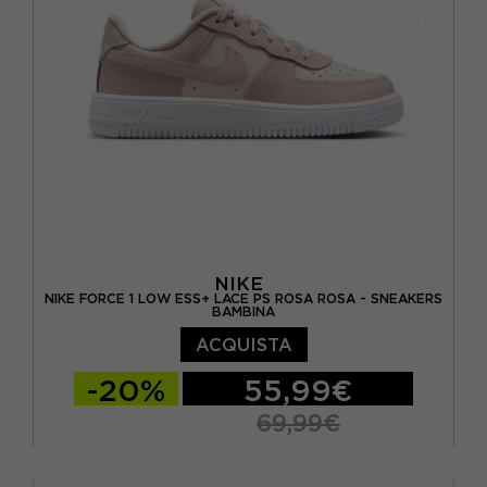
NIKE
NIKE FORCE 1 LOW ESS+ LACE PS ROSA ROSA - SNEAKERS
BAMBINA
ACQUISTA
-20%
55,99€
69,99€
EUR 27.5 / US 10.5C
EUR 28 / US 11C