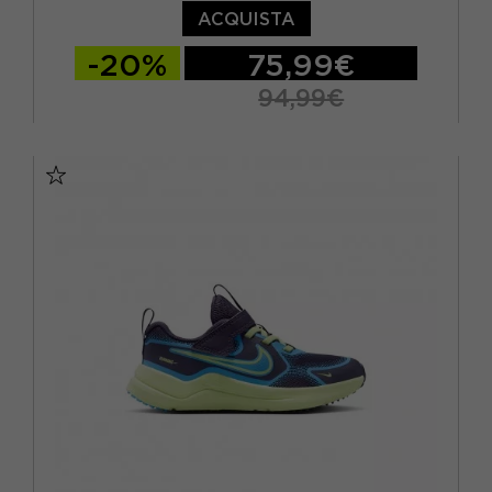
ACQUISTA
-20%
75,99€
94,99€
EUR 36 / US 4Y
EUR 36.5 / US 4.5Y
EUR 37.5 / US 5Y
EUR 38 / US 5.5Y
EUR 38.5 / US 6Y
EUR 39 / US 6.5Y
EUR 40 / US 7Y