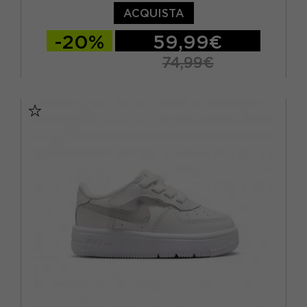
ACQUISTA
-20%
59,99€
74,99€
EUR 31 / US 13C
EUR 31.5 / US 13.5C
EUR 32 / US 1Y
EUR 33 / US 1.5Y