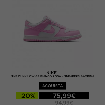
EUR 33 / US 1.5Y
EUR 34 / US 2.5Y
NIKE
NIKE DUNK LOW GS BIANCO ROSA - SNEAKERS BAMBINA
ACQUISTA
-20%
75,99€
94,99€