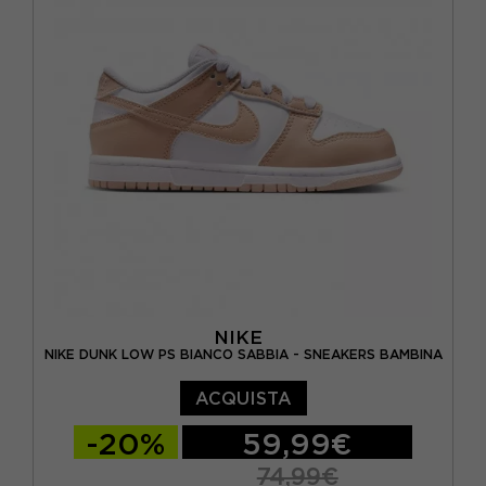
EUR 38.5 / US 6Y
EUR 39 / US 6.5Y
NIKE
NIKE DUNK LOW PS BIANCO SABBIA - SNEAKERS BAMBINA
ACQUISTA
-20%
59,99€
74,99€