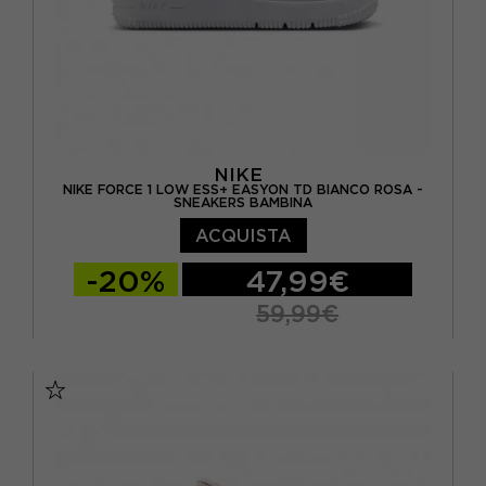
NIKE
NIKE FORCE 1 LOW ESS+ EASYON TD BIANCO ROSA -
SNEAKERS BAMBINA
ACQUISTA
-20%
47,99€
59,99€
EUR 22 / US 6C
EUR 23.5 / US 7C
EUR 25 / US 8C
EUR 27 / US 10C