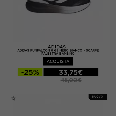
ADIDAS
ADIDAS RUNFALCON 6 GS NERO BIANCO - SCARPE
PALESTRA BAMBINO
ACQUISTA
-25%
33,75€
45,00€
EUR 36 / UK 3,5
EUR 36 2/3 / UK 4
NUOVO
EUR 37 1/3 / UK 4,5
EUR 38 / UK 5
EUR 38 2/3 / UK 5,5
EUR 39 1/3 / UK 6