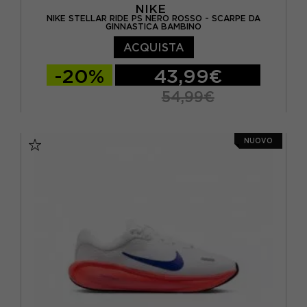
NIKE
NIKE STELLAR RIDE PS NERO ROSSO - SCARPE DA
GINNASTICA BAMBINO
ACQUISTA
-20%
43,99€
54,99€
EUR 30 / US 12.5C
EUR 31 / US 13C
NUOVO
EUR 32 / US 1Y
EUR 33 / US 1.5Y
EUR 34 / US 2.5Y
EUR 35 / US 3Y