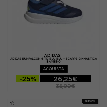
ADIDAS
ADIDAS RUNFALCON 6 TD BLU BLU - SCARPE GINNASTICA
BAMBINO
ACQUISTA
-25%
26,25€
35,00€
EUR 20
EUR 21
EUR 22
EUR 23
NUOVO
EUR 24
EUR 25
EUR 26
EUR 27