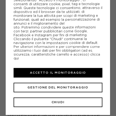
Selezionando "Accetto il monitoraggio", ci
consenti di utilizzare cookie, pixel, tag e tecnologie
Il trekking è una pratica che consiste nel
simili. Queste tecnologie ci consentono, attraverso il
camminare in mezzo ai boschi e lungo percorsi
dispositivo ed il browser da te utilizzati, di
monitorare la tua attività per scopi di marketing e
montani di diverse difficoltà. Per praticare questo
funzionali, quali ad esempio la personalizzazione di
sport la scelta ideale è optare per un
annunci e il miglioramento del
abbigliamento da trekking a strati. Le
sito. Potremmo condividere queste informazioni
con terzi: partner pubblicitari come Google,
caratteristiche principali della gamma di prodotti
Facebook e Instagram per fini di marketing.
dedicati al trekking sono: resistenza, leggerezza,
Cliccando il pulsante "Chiudi" continuerai la
sicurezza, versatilità, confort, libertà di
navigazione con le impostazioni cookie di default.
Per ulteriori informazioni e per comprendere come
movimento, asciugatura rapida, impermeabilità,
utilizziamo i tuoi dati per fini obbligatori (ad es.
antivento. Le scarpe da trekking rivestono un
sicurezza, caratteristiche carrello e accesso)
clicca
ruolo molto importante e vanno scelte con cura
qui
perchè la comodità del piede è fondamentale
considerando che chi pratica trekking a volte
ACCETTO IL MONITORAGGIO
cammina per giorni interi. Anche l’attrezzatura da
trekking accessoria come i bastoncini, lo zaino, il
sacco a pelo, i materassini da tenda vi saranno
GESTIONE DEL MONITORAGGIO
molto utili per affrontare i vostri
percorsi. Considerare il trekking poco
impegnativo a livello fisico è sbagliato, perché
CHIUDI
praticando questa disciplina è possibile
raggiungere anche vette elevate, per cui non si
può prescindere da una discreta preparazione