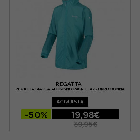
REGATTA
REGATTA GIACCA ALPINISMO PACK IT AZZURRO DONNA
ACQUISTA
-50%
19,98€
39,95€
EUR 40
EUR 42
EUR 44
EUR 46