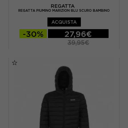
REGATTA
REGATTA PIUMINO MARIZION BLU SCURO BAMBINO
ACQUISTA
-30%
27,96€
39,95€
11/12A
13 A
14 A
5/6A
7/8A
9/10A