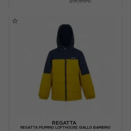
29,95€
11/12A
13 A
14 A
5/6A
7/8A
9/10A
REGATTA
REGATTA PIUMINO LOFTHOUSE GIALLO BAMBINO