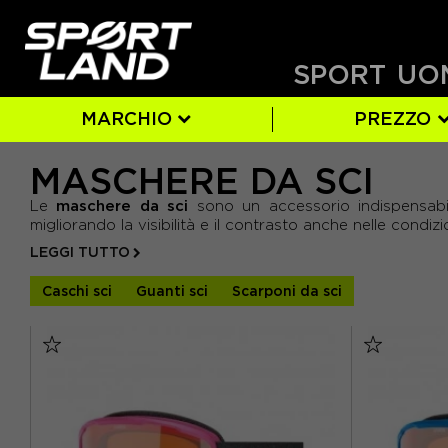
SPORT
UO
MARCHIO
PREZZO
MASCHERE DA SCI
ATOMIC
BAMBINO
SI
ARANCIO
(20)
(1)
(1)
(2)
BOLLÈ
UOMO
ARGENTO
(25
(3)
(
- DA 11 € A 50 €
maschere da sci
Le
sono un accessorio indispensabil
- DA 50 € A 90 €
OUT OF
GRIGIO
(2)
(1)
SALOMON
NERO
(10)
migliorando la visibilità e il contrasto anche nelle condizi
- DA 90 € A 130 €
LEGGI TUTTO
VERDE
(1)
- DA 130 € A 170 €
Caschi sci
Guanti sci
Scarponi da sci