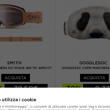
SMITH
GOGGLESOC
ERA SCI VOGUE ARCTIC APRICOT
GOGGLESOC COPRI MASCHERA 
ACQUISTA
ACQUISTA
%
38,50€
-30%
9,7
55,00€
13,9
utilizza i cookie
TU
l monitoraggio", ci consenti di utilizzare cookie, pixel, tag e tecnolo