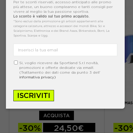
Per te sconti riservati, accesso anticipato alle promo
TU
TU
più attese, un buono compleanno e tanti consigli per
vivere al meglio la tua passione sportiva.
Lo sconto è valido sul tuo primo acquisto.
*Sono esclusi dalla promozione gli articoli appartenenti alle
categorie calzature, attrezzo e accessori dei mondi Bike, Sci e
Scialpinismo, Elettronica e dei Brand Assos, Birkenstock, Bont, La
Sportiva, Scarpa e Ugg.
Si, voglio ricevere da Sportland S.r.l novità,
promozioni e offerte dedicate via email!.
(Trattamento dei dati come da punto 3 dell'
informativa privacy)
ISCRIVITI
BOLLÈ
BOLLE' MASCHERA SCI BEDROCK BIANCO MATE
ATOMIC MAS
UNISEX
ACQUISTA
-30%
24,50€
-30