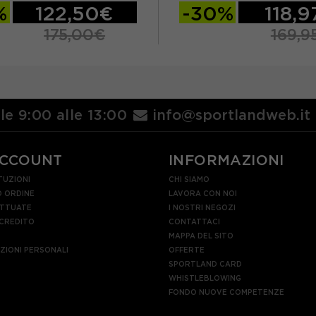
%
122,50€
-30%
118,
175,00€
169,9
TU
lle 9:00 alle 13:00
info@sportlandweb.it
ACCOUNT
INFORMAZIONI
TUZIONI
CHI SIAMO
 ORDINE
LAVORA CON NOI
ETTUATE
I NOSTRI NEGOZI
 CREDITO
CONTATTACI
MAPPA DEL SITO
AZIONI PERSONALI
OFFERTE
SPORTLAND CARD
WHISTLEBLOWING
FONDO NUOVE COMPETENZE