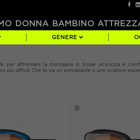
MO
DONNA
BAMBINO
ATTREZZ
GENERE
O
)
1)
GOGGLESOC
BIANCO
(6)
(3)
e per affrontare la montagna in totale sicurezza e comf
(2)
SMITH
ROSA
(2)
(2)
oni più difficili. Che tu sia un principiante o uno sciatore espe