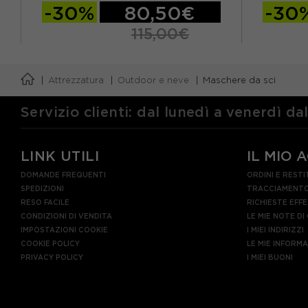
-30%
80,50€
-30
115,00€
TU
TU
Attrezzatura
Outdoor e neve
Maschere da sci
Servizio clienti: dal lunedì a venerdì da
LINK UTILI
IL MIO 
DOMANDE FREQUENTI
ORDINI E RESTI
SPEDIZIONI
TRACCIAMENTO
RESO FACILE
RICHIESTE EFF
CONDIZIONI DI VENDITA
LE MIE NOTE DI
IMPOSTAZIONI COOKIE
I MIEI INDIRIZZI
COOKIE POLICY
LE MIE INFORM
PRIVACY POLICY
I MIEI BUONI