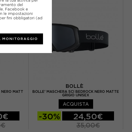
e la tua attività per
ioramento del
gle, Facebook e
on le impostazioni
er fini obbligatori (ad
L MONITORAGGIO
BOLLÈ
K NERO MATT
BOLLE' MASCHERA SCI BEDROCK NERO MATTE
GRIGIO UNISEX
ACQUISTA
0€
-30%
24,50€
0€
35,00€