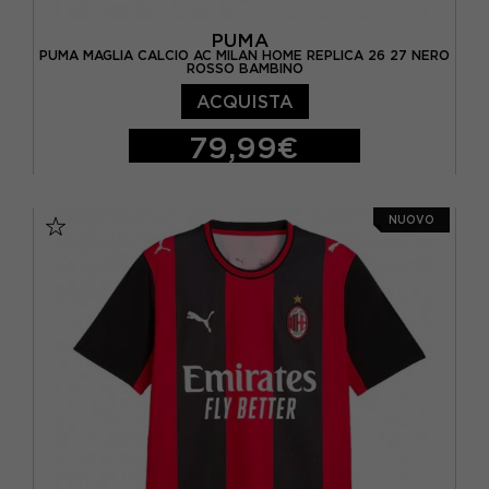
PUMA
PUMA MAGLIA CALCIO AC MILAN HOME REPLICA 26 27 NERO
ROSSO BAMBINO
ACQUISTA
79,99€
128 CM
140 CM
152 CM
164 CM
NUOVO
176 CM