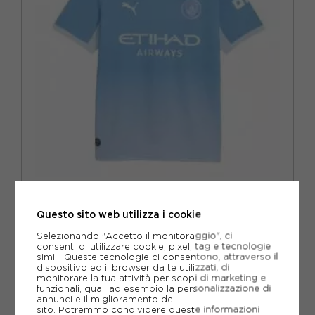
PUMA
PUMA MAGLIA CALCIO MANCHESTER CITY FC HOME
AZZURRO BLU UOMO
Questo sito web utilizza i cookie
ACQUISTA
Selezionando "Accetto il monitoraggio", ci
consenti di utilizzare cookie, pixel, tag e tecnologie
99,99€
simili. Queste tecnologie ci consentono, attraverso il
dispositivo ed il browser da te utilizzati, di
monitorare la tua attività per scopi di marketing e
funzionali, quali ad esempio la personalizzazione di
S
M
L
XL
annunci e il miglioramento del
NUOVO
sito. Potremmo condividere queste informazioni