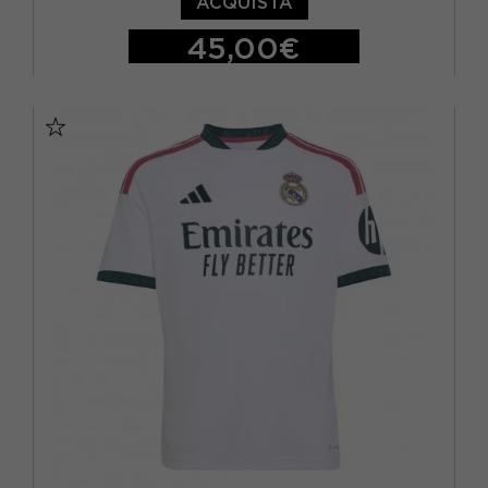
ACQUISTA
45,00€
S
M
L
XL