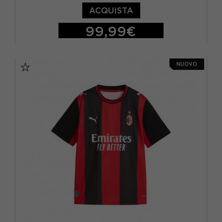
ACQUISTA
99,99€
S
M
L
XL
NUOVO