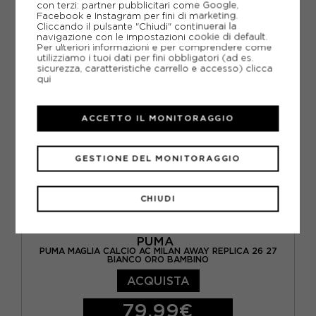
con terzi: partner pubblicitari come Google,
Facebook e Instagram per fini di marketing.
Cliccando il pulsante "Chiudi" continuerai la
navigazione con le impostazioni cookie di default.
Per ulteriori informazioni e per comprendere come
utilizziamo i tuoi dati per fini obbligatori (ad es.
sicurezza, caratteristiche carrello e accesso)
clicca
qui
ACCETTO IL MONITORAGGIO
GESTIONE DEL MONITORAGGIO
CHIUDI
PUMA
PUMA MAGLIA CALCIO AC MILAN AWAY REPLICA 26 27
BIANCO ORO BAMBINO
ACQUISTA
79,99€