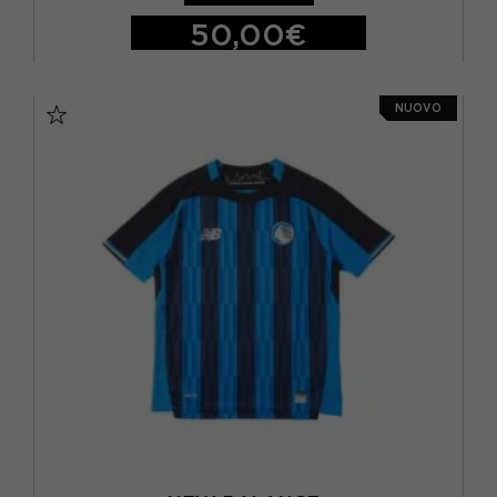
3/4 ANNI
(1)
50,00€
4/5 ANNI
(1)
S
M
L
XL
5/6 ANNI
(2)
NUOVO
7/8 ANNI
(15)
9 ANNI
(26)
L
(104)
M
(100)
S
(89)
XL
(111)
XXL
(5)