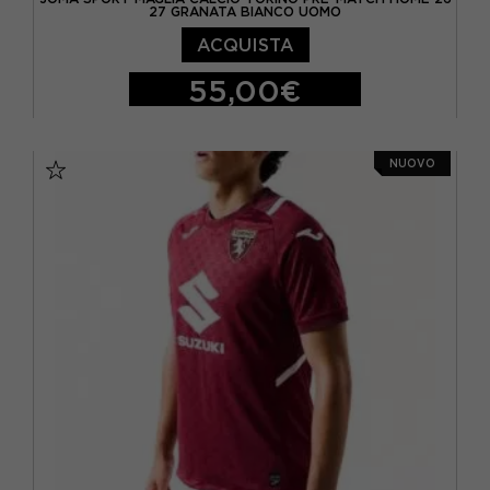
27 GRANATA BIANCO UOMO
ACQUISTA
55,00€
S
M
L
XL
NUOVO