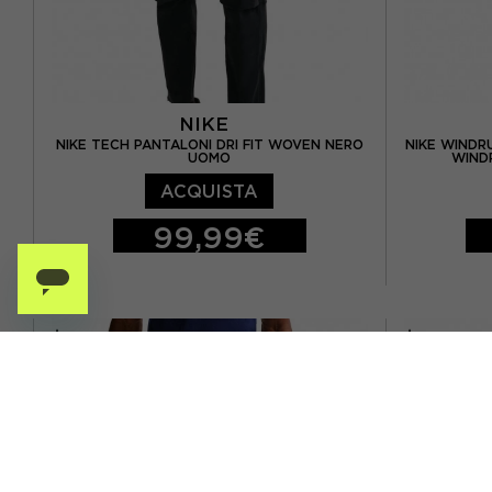
NIKE
NIKE TECH PANTALONI DRI FIT WOVEN NERO
NIKE WIND
UOMO
WIND
ACQUISTA
99,99€
S
M
L
XL
XS
S