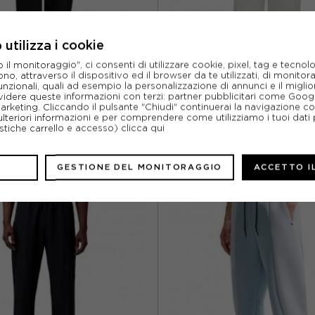
utilizza i cookie
l monitoraggio", ci consenti di utilizzare cookie, pixel, tag e tecnolo
IDAS ORIGINALS
ADIDAS ORIGIN
o, attraverso il dispositivo ed il browser da te utilizzati, di monitorar
RIGINALS PANTA JOGGER NERO
ADIDAS ORIGINALS TEAMGEIST
unzionali, quali ad esempio la personalizzazione di annunci e il migl
DONNA
SPACER GRIGIO UOM
idere queste informazioni con terzi: partner pubblicitari come Goo
marketing. Cliccando il pulsante "Chiudi" continuerai la navigazione c
ACQUISTA
ACQUISTA
ulteriori informazioni e per comprendere come utilizziamo i tuoi dati p
ristiche carrello e accesso)
clicca qui
55,00€
70,00€
M
L
S
M
L
XL
GESTIONE DEL MONITORAGGIO
ACCETTO I
NUOVO