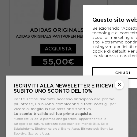
Questo sito web 
Selezionando "Accetto i
ADIDAS ORIGINALS
AD
tecnologie ci consenton
ADIDAS O
ADIDAS ORIGINALS PANTAOPEN NERO UOMO
scopi di marketing e f
sito. Potremmo condiv
Instagram per fini di 
ACQUISTA
cookie di default. Per 
es. sicurezza, caratte
55,00€
S
M
L
XL
XS
S
CHIUDI
NUOVO
×
ISCRIVITI ALLA NEWSLETTER E RICEVI
SUBITO UNO SCONTO DEL 10%!
Per te sconti riservati, accesso anticipato alle promo
più attese, un buono compleanno e tanti consigli per
vivere al meglio la tua passione sportiva.
Lo sconto è valido sul tuo primo acquisto.
*Sono esclusi dalla promozione gli articoli appartenenti alle
categorie calzature, attrezzo e accessori dei mondi Bike, Sci e
Scialpinismo, Elettronica e dei Brand Assos, Birkenstock, Bont, La
Sportiva, Scarpa e Ugg.