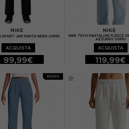
NIKE
NIKE
NIKE TECH PANTALONI FLEECE 
N SPORT JAM PANTA NERO UOMO
AZZURRO UOMO
ACQUISTA
ACQUISTA
99,99€
119,99€
L
XL
XS
S
M
L
NUOVO