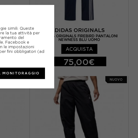
gie simili. Queste
ALS
ADIDAS ORIGINALS
e la tua attività per
 PANTAOPEN
ADIDAS ORIGINALS FIREBIRD PANTALONI
ioramento del
O
NEWNESS BLU UOMO
gle, Facebook e
on le impostazioni
ACQUISTA
er fini obbligatori (ad
75,00€
S
M
L
XL
L MONITORAGGIO
NUOVO
NUOVO