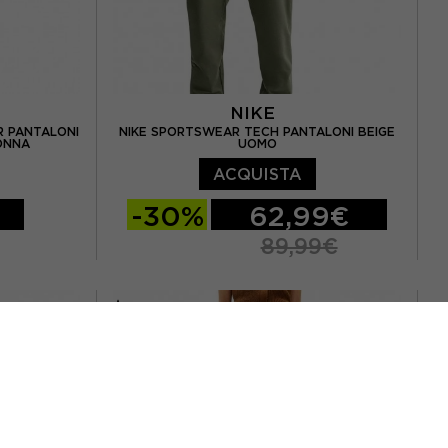
NIKE
 PANTALONI
NIKE SPORTSWEAR TECH PANTALONI BEIGE
ONNA
UOMO
ACQUISTA
-30%
62,99€
89,99€
S
M
L
XL