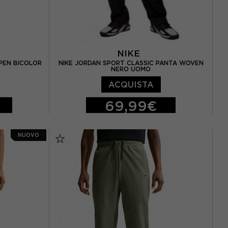
NIKE
OPEN BICOLOR
NIKE JORDAN SPORT CLASSIC PANTA WOVEN
NERO UOMO
ACQUISTA
69,99€
S
M
L
XL
NUOVO