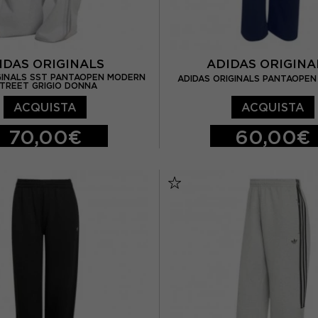
IDAS ORIGINALS
ADIDAS ORIGIN
GINALS SST PANTAOPEN MODERN
ADIDAS ORIGINALS PANTAOPE
TREET GRIGIO DONNA
ACQUISTA
ACQUISTA
70,00€
60,00€
M
S
M
L
XL