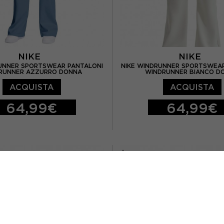
NIKE
NIKE
RUNNER SPORTSWEAR PANTALONI
NIKE WINDRUNNER SPORTSWEAR
RUNNER AZZURRO DONNA
WINDRUNNER BIANCO D
ACQUISTA
ACQUISTA
64,99€
64,99€
M
L
XS
S
M
L