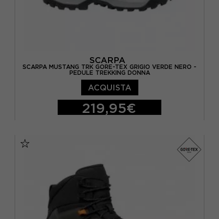
SCARPA
SCARPA MUSTANG TRK GORE-TEX GRIGIO VERDE NERO -
PEDULE TREKKING DONNA
ACQUISTA
219,95€
EUR 37,5
EUR 38
EUR 38,5
EUR 39
EUR 39,5
EUR 40
EUR 40,5
EUR 41