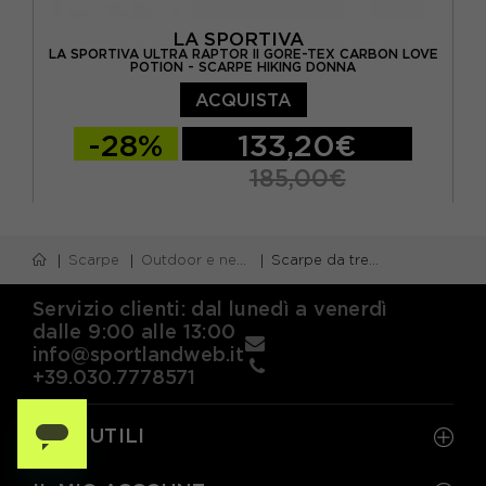
LA SPORTIVA
LA SPORTIVA ULTRA RAPTOR II GORE-TEX CARBON LOVE
POTION - SCARPE HIKING DONNA
ACQUISTA
-28%
133,20€
185,00€
EUR 37,5
EUR 38
EUR 38,5
Scarpe
Outdoor e neve
Scarpe da trekking
EUR 39
EUR 39,5
EUR 40
EUR 40,5
EUR 41
Servizio clienti: dal lunedì a venerdì
dalle 9:00 alle 13:00
info@sportlandweb.it
+39.030.7778571
LINK UTILI