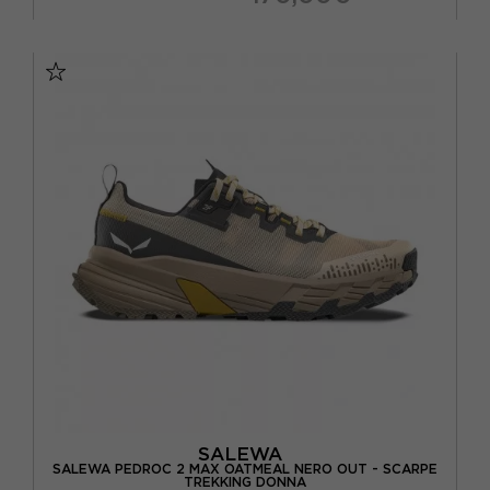
EUR 38 / UK 5
EUR 38 2/3 / UK 5,5
EUR 39 1/3 / UK 6
EUR 40 / UK 6,5
EUR 40 2/3 / UK 7
EUR 41 1/3 / UK 7,5
SALEWA
SALEWA PEDROC 2 MAX OATMEAL NERO OUT - SCARPE
TREKKING DONNA