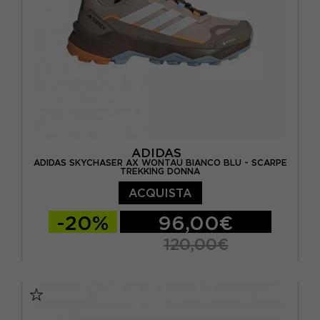
ADIDAS
ADIDAS SKYCHASER AX WONTAU BIANCO BLU - SCARPE
TREKKING DONNA
ACQUISTA
-20%
96,00€
120,00€
EUR 36 2/3 / UK 4
EUR 37 1/3 / UK 4.5
EUR 38 / UK 5
EUR 38 2/3 / UK 5.5