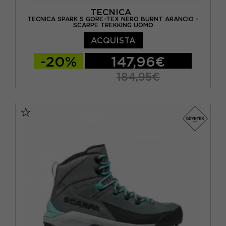
TECNICA
TECNICA SPARK S GORE-TEX NERO BURNT ARANCIO -
SCARPE TREKKING UOMO
ACQUISTA
-20%
147,96€
184,95€
10,5
7,5
8
8,5
9
9,5
EUR 44,5 / UK 10
EUR 45 / UK 10,5
EUR 46,5 / UK 11,5
EUR 47 / UK 12