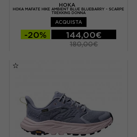
HOKA
HOKA MAFATE HIKE AMBIENT BLUE BLUEBARRY - SCARPE
TREKKING DONNA
ACQUISTA
-20%
144,00€
180,00€
EUR 37 1/3 / US 6
EUR 38 / US 6.5
EUR 38 2/3 / US 7
EUR 39 1/3 / US 7.5
EUR 40 / US 8
EUR 40 2/3 / US 8.5
EUR 41 1/3 / US 9