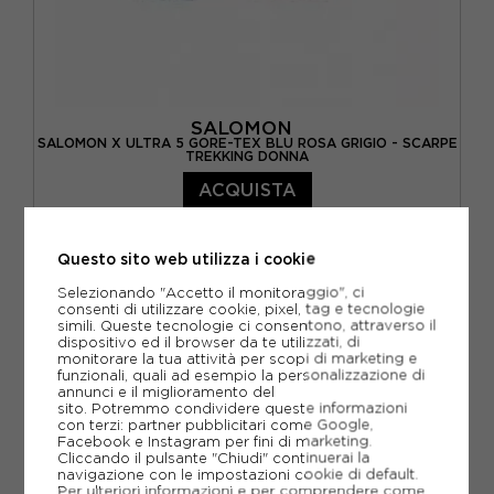
SALOMON
SALOMON X ULTRA 5 GORE-TEX BLU ROSA GRIGIO - SCARPE
TREKKING DONNA
ACQUISTA
-30%
112,00€
Questo sito web utilizza i cookie
160,00€
Selezionando "Accetto il monitoraggio", ci
consenti di utilizzare cookie, pixel, tag e tecnologie
EUR 38 / UK 5
EUR 38 2/3 / UK 5,5
simili. Queste tecnologie ci consentono, attraverso il
dispositivo ed il browser da te utilizzati, di
EUR 39 1/3 / UK 6
EUR 40 / UK 6,5
monitorare la tua attività per scopi di marketing e
funzionali, quali ad esempio la personalizzazione di
annunci e il miglioramento del
EUR 40 2/3 / UK 7
EUR 41 1/3 / UK 7,5
sito. Potremmo condividere queste informazioni
con terzi: partner pubblicitari come Google,
Facebook e Instagram per fini di marketing.
Cliccando il pulsante "Chiudi" continuerai la
navigazione con le impostazioni cookie di default.
Per ulteriori informazioni e per comprendere come