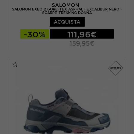
SALOMON
SALOMON EXEO 2 GORE-TEX ASPHALT EXCALIBUR NERO -
SCARPE TREKKING DONNA
ACQUISTA
-30%
111,96€
159,95€
EUR 37 1/3 / UK 4,5
EUR 38 / UK 5
EUR 38 2/3 / UK 5,5
EUR 39 1/3 / UK 6
EUR 40 / UK 6,5
EUR 40 2/3 / UK 7
EUR 41 1/3 / UK 7,5