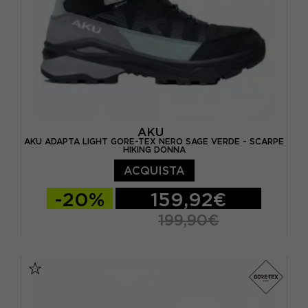
AKU
AKU ADAPTA LIGHT GORE-TEX NERO SAGE VERDE - SCARPE
HIKING DONNA
ACQUISTA
-20%
159,92€
199,90€
EUR 37 / UK 4
EUR 37,5 / UK 4,5
EUR 38 / UK 5
EUR 39 / UK 5,5
EUR 39,5 / UK 6
EUR 40 / UK 6,5