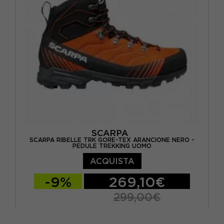
SCARPA
SCARPA RIBELLE TRK GORE-TEX ARANCIONE NERO -
PEDULE TREKKING UOMO
ACQUISTA
-9%
269,10€
299,00€
EUR 41,5
EUR 42
EUR 42,5