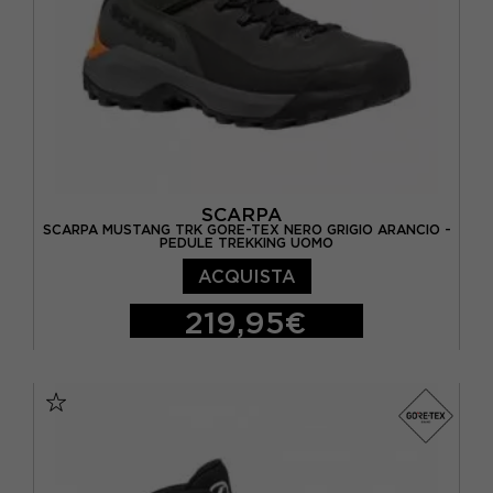
SCARPA
SCARPA MUSTANG TRK GORE-TEX NERO GRIGIO ARANCIO -
PEDULE TREKKING UOMO
ACQUISTA
219,95€
EUR 41,5
EUR 42
EUR 42,5
EUR 43
EUR 43,5
EUR 44
EUR 44,5
EUR 45