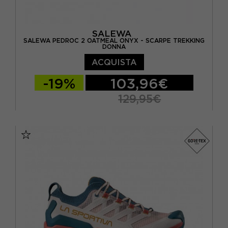
SALEWA
SALEWA PEDROC 2 OATMEAL ONYX - SCARPE TREKKING
DONNA
ACQUISTA
-19%
103,96€
129,95€
EUR 37 / UK 4.5
EUR 38 / UK 5
EUR 38.5 / UK 5.5
EUR 39 / UK 6
EUR 40 / UK 6.5
EUR 40.5 / UK 7
EUR 41 / UK 7.5
EUR 42 / UK 8