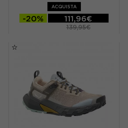
ACQUISTA
-20%
111,96€
139,95€
EUR 37 / UK 4.5
EUR 38 / UK 5
EUR 38.5 / UK 5.5
EUR 39 / UK 6
EUR 40 / UK 6.5
EUR 40.5 / UK 7
EUR 41 / UK 7.5
EUR 42 / UK 8