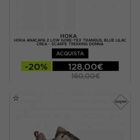
HOKA
HOKA ANACAPA 2 LOW GORE-TEX TRANQUIL BLUE LILAC
CREA - SCARPE TREKKING DONNA
ACQUISTA
-20%
128,00€
160,00€
EUR 37 1/3 / US 6
EUR 38 / US 6.5
EUR 38 2/3 / US 7
EUR 39 1/3 / US 7.5
EUR 40 / US 8
EUR 40 2/3 / US 8.5
EUR 41 1/3 / US 9