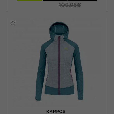
109,95€
XS
S
M
L
KARPOS