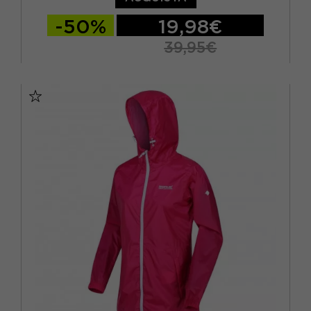
-50%
19,98€
39,95€
EUR 40
EUR 42
EUR 44
EUR 46
EUR 48
EUR 50
EUR 52