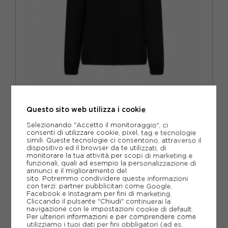
ROCK EXPERIENCE
ROCK EXPERIENCE GIACCA TREKKING SIXMILE NERO DONNA
Questo sito web utilizza i cookie
ACQUISTA
Selezionando "Accetto il monitoraggio", ci
consenti di utilizzare cookie, pixel, tag e tecnologie
simili. Queste tecnologie ci consentono, attraverso il
-30%
38,47€
dispositivo ed il browser da te utilizzati, di
monitorare la tua attività per scopi di marketing e
54,95€
funzionali, quali ad esempio la personalizzazione di
annunci e il miglioramento del
sito. Potremmo condividere queste informazioni
XS
S
M
L
XL
con terzi: partner pubblicitari come Google,
Facebook e Instagram per fini di marketing.
Cliccando il pulsante "Chiudi" continuerai la
navigazione con le impostazioni cookie di default.
Per ulteriori informazioni e per comprendere come
utilizziamo i tuoi dati per fini obbligatori (ad es.