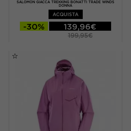
SALOMON GIACCA TREKKING BONATTI TRADE WINDS
XL
(1)
DONNA
ACQUISTA
XS
(10)
-30%
139,96€
199,95€
XS
S
M
L