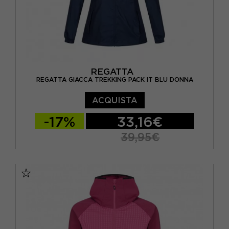
REGATTA
REGATTA GIACCA TREKKING PACK IT BLU DONNA
ACQUISTA
-17%
33,16€
39,95€
EUR 40
EUR 42
EUR 44
EUR 46
EUR 48
EUR 50
EUR 52
EUR 54