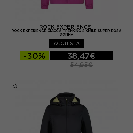
ROCK EXPERIENCE
ROCK EXPERIENCE GIACCA TREKKING SIXMILE SUPER ROSA
DONNA
ACQUISTA
-30%
38,47€
54,95€
XS
S
M
L
XL