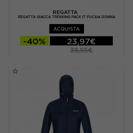
REGATTA
REGATTA GIACCA TREKKING PACK IT FUCSIA DONNA
ACQUISTA
-40%
23,97€
39,95€
EUR 48
EUR 50
EUR 52