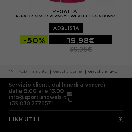
REGATTA
REGATTA GIACCA ALPINISMO PACK IT CILIEGIA DONNA
ACQUISTA
-50%
19,98€
39,95€
EUR 40
EUR 42
EUR 44
EUR 46
Abbigliamento
Giacche donna
Giacche antivento donna
EUR 48
EUR 50
EUR 52
Servizio clienti: dal lunedì a venerdì
dalle 9:00 alle 13:00
info@sportlandweb.it
+39.030.7778571
LINK UTILI