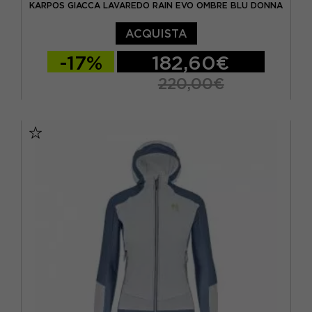
KARPOS GIACCA LAVAREDO RAIN EVO OMBRE BLU DONNA
ACQUISTA
-17%
182,60€
220,00€
XS
S
M
L