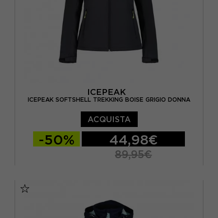
ICEPEAK
ICEPEAK SOFTSHELL TREKKING BOISE GRIGIO DONNA
ACQUISTA
-50%
44,98€
89,95€
EUR 40
EUR 42
EUR 44
EUR 46
EUR 48
EUR 50