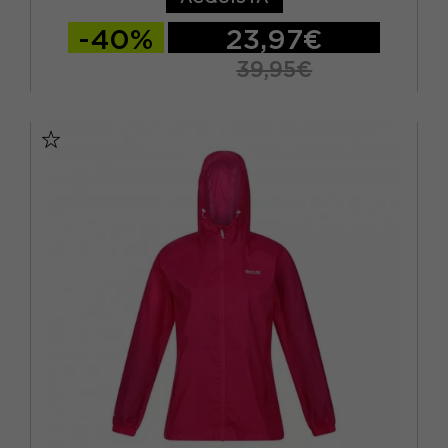
-40%
23,97€
39,95€
EUR 40
EUR 42
EUR 44
EUR 46
EUR 48
EUR 50
EUR 52