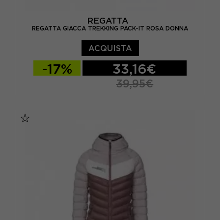
REGATTA
REGATTA GIACCA TREKKING PACK-IT ROSA DONNA
ACQUISTA
-17%
33,16€
39,95€
EUR 40
EUR 42
EUR 44
EUR 46
EUR 48