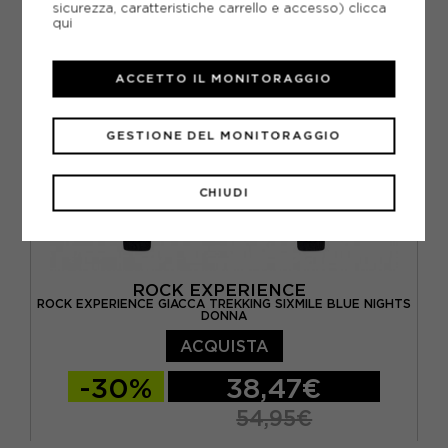
sicurezza, caratteristiche carrello e accesso)
clicca
qui
ACCETTO IL MONITORAGGIO
GESTIONE DEL MONITORAGGIO
CHIUDI
ROCK EXPERIENCE
ROCK EXPERIENCE GIACCA TREKKING SIXMILE BLUE NIGHTS
DONNA
ACQUISTA
-30%
38,47€
54,95€