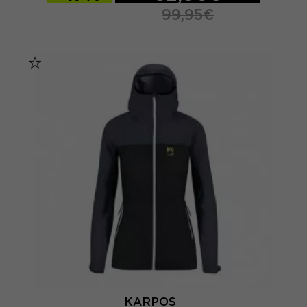
99,95€
XS
S
M
L
KARPOS