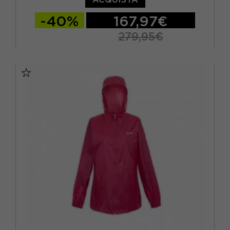
-40%
167,97€
279,95€
XS
S
M
L