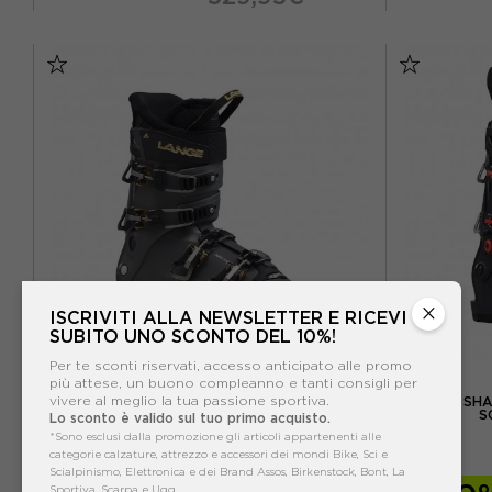
26.5
27.5
28.5
29.5
26.5
×
ISCRIVITI ALLA NEWSLETTER E RICEVI
SUBITO UNO SCONTO DEL 10%!
Per te sconti riservati, accesso anticipato alle promo
LANGE
più attese, un buono compleanno e tanti consigli per
vivere al meglio la tua passione sportiva.
LANGE SHADOW 85WMV NERO - SCARPONI DA
LANGE SHA
SCI DONNA
S
Lo sconto è valido sul tuo primo acquisto.
*Sono esclusi dalla promozione gli articoli appartenenti alle
ACQUISTA
categorie calzature, attrezzo e accessori dei mondi Bike, Sci e
Scialpinismo, Elettronica e dei Brand Assos, Birkenstock, Bont, La
Sportiva, Scarpa e Ugg.