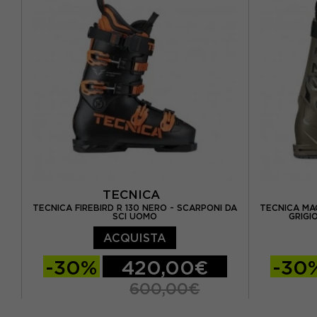
TECNICA
TECNICA FIREBIRD R 130 NERO - SCARPONI DA
TECNICA MA
SCI UOMO
GRIGI
ACQUISTA
-30%
420,00€
-30
600,00€
25.5
26.5
27.5
26.5