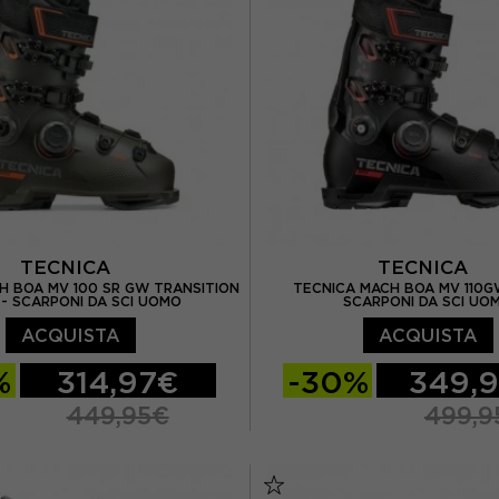
TECNICA
TECNICA
H BOA MV 100 SR GW TRANSITION
TECNICA MACH BOA MV 110G
 - SCARPONI DA SCI UOMO
SCARPONI DA SCI UO
ACQUISTA
ACQUISTA
%
314,97€
-30%
349,
449,95€
499,9
27.5
28.5
29.5
26.5
27.5
28.5