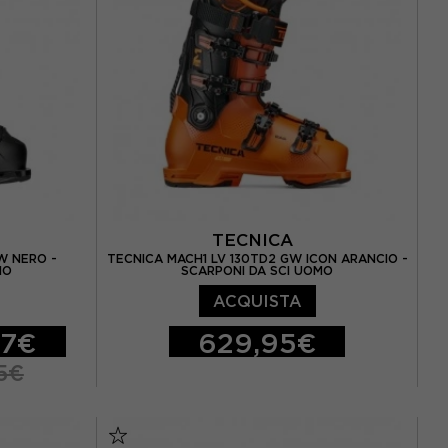
TECNICA
W NERO -
TECNICA MACH1 LV 130TD2 GW ICON ARANCIO -
MO
SCARPONI DA SCI UOMO
ACQUISTA
97€
629,95€
5€
26.5
27.5
28.5
29.5
29.5