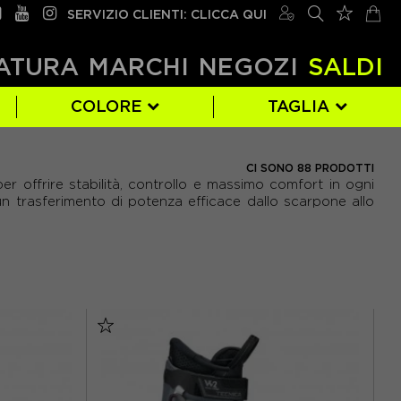
SERVIZIO CLIENTI: CLICCA QUI
ATURA
MARCHI
NEGOZI
SALDI
COLORE
TAGLIA
K2
BLU
22.5
(7)
(14)
(3)
CI SONO 88 PRODOTTI
er offrire stabilità, controllo e massimo comfort in ogni
TECNICA
ROSA
26.5
(47)
(2)
(16)
un trasferimento di potenza efficace dallo scarpone allo
30.5
(18)