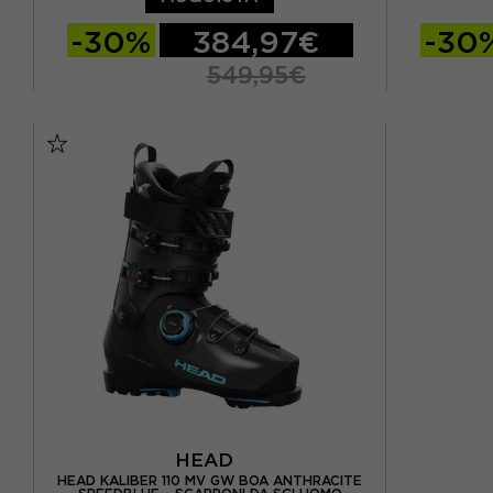
-30%
384,97€
-30
549,95€
26.5
27.5
28.5
26.5
HEAD
HEAD KALIBER 110 MV GW BOA ANTHRACITE