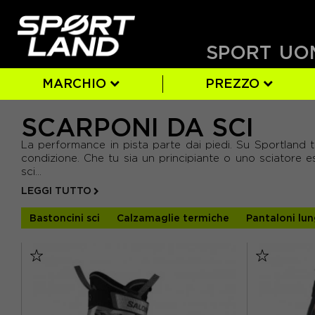
SPORT
UO
MARCHIO
PREZZO
SCARPONI DA SCI
ATOMIC
BAMBINO
SI
ARANCIO
19.5
(83)
(2)
(9)
(4)
(5)
DALBELLO
DONNA
ARGENTO
20.5
(3)
(2
(
- DA 70 € A 227 €
La performance in pista parte dai piedi. Su Sportland 
- DA 227 € A 385 €
LANGE
GIALLO
23.5
(19)
(14)
(2)
ROSSIGNO
GRIGIO
24.5
(18)
(26
condizione. Che tu sia un principiante o uno sciatore e
- DA 385 € A 542 €
sci...
ROSSO
27.5
(26)
(7)
VERDE
28.5
(28)
(5)
LEGGI TUTTO
- DA 542 € A 700 €
Bastoncini sci
Calzamaglie termiche
Pantaloni lun