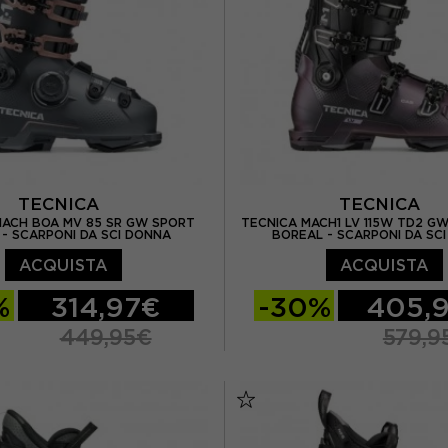
TECNICA
TECNICA
MACH BOA MV 85 SR GW SPORT
TECNICA MACH1 LV 115W TD2 GW
 - SCARPONI DA SCI DONNA
BOREAL - SCARPONI DA SC
ACQUISTA
ACQUISTA
%
314,97€
-30%
405,
449,95€
579,9
24.5
25.5
26.5
24.5
25.5
26.5