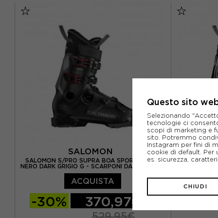
Questo sito web 
Selezionando "Accetto i
tecnologie ci consenton
scopi di marketing e f
sito. Potremmo condiv
Instagram per fini di 
SALOMON
cookie di default. Per 
es. sicurezza, caratte
SALOMON S/PRO SUPRA BOA SPORT 110 GW
SALOMON S
NERO DARK GRIGIO G - SCARPONI DA SCI UOMO
DARK GRIGIO
ACQUISTA
CHIUDI
-30%
370,97€
-30
529,95€