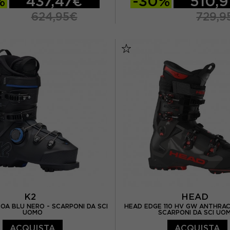
%
437,47€
-30%
510,
624,95€
729,9
27.5
28.5
26.5
27.5
28.5
K2
HEAD
BOA BLU NERO - SCARPONI DA SCI
HEAD EDGE 110 HV GW ANTHRAC
UOMO
SCARPONI DA SCI UO
ACQUISTA
ACQUISTA