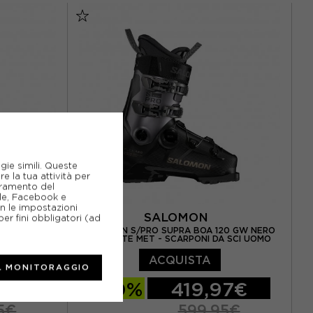
gie simili. Queste
e la tua attività per
ioramento del
gle, Facebook e
on le impostazioni
SALOMON
er fini obbligatori (ad
BOA 130 GW
SALOMON S/PRO SUPRA BOA 120 GW NERO
 DA SCI UOMO
HEMATITE MET - SCARPONI DA SCI UOMO
ACQUISTA
L MONITORAGGIO
97€
-30%
419,97€
5€
599,95€