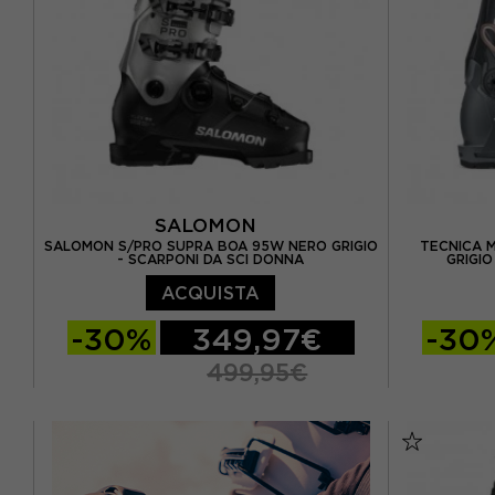
SALOMON
SALOMON S/PRO SUPRA BOA 95W NERO GRIGIO
TECNICA 
- SCARPONI DA SCI DONNA
GRIGIO
ACQUISTA
-30%
349,97€
-30
499,95€
23.5
24.5
25.5
23.5