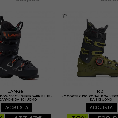
27.5
28.5
29.5
26.5
27.5
28.5
LANGE
K2
DOW 130MV SUPERDARK BLUE -
K2 CORTEX 120 ZONAL BOA VERD
CARPONI DA SCI UOMO
DA SCI UOMO
ACQUISTA
ACQUISTA