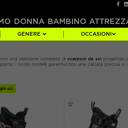
MO
DONNA
BAMBINO
ATTREZZ
GENERE
OCCASIONI
9)
1)
(4)
HEAD
UOMO
BIANCO
21.5
(2)
(14)
(54)
(9)
scarponi da sci
trovi una selezione completa di
progettati p
L
)
(10)
SALOMON
NERO
25.5
(22)
(43)
(14)
sperto, i nostri modelli garantiscono una calzata precisa e 
29.5
(24)
ghi sci