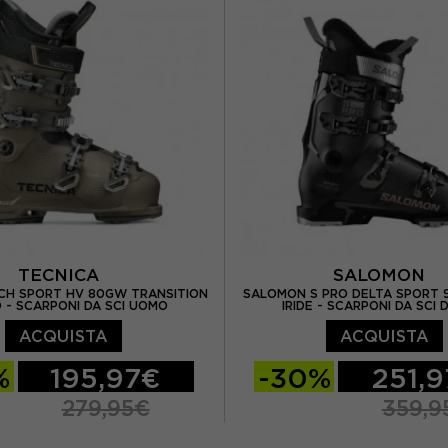
TECNICA
SALOMON
CH SPORT HV 80GW TRANSITION
SALOMON S PRO DELTA SPORT 
O - SCARPONI DA SCI UOMO
IRIDE - SCARPONI DA SCI
ACQUISTA
ACQUISTA
%
195,97€
-30%
251,
279,95€
359,9
27.5
28.5
29.5
23.5
24.5
25.5