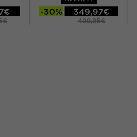
97€
-30%
349,97€
5€
499,95€
29.5
24.5
25.5
26.5