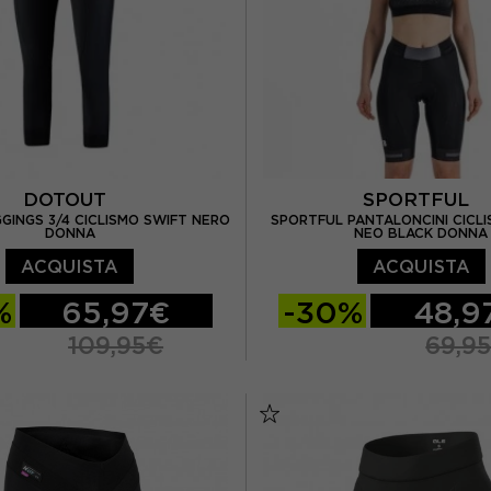
DOTOUT
SPORTFUL
INGS 3/4 CICLISMO SWIFT NERO
SPORTFUL PANTALONCINI CICL
DONNA
NEO BLACK DONNA
ACQUISTA
ACQUISTA
%
65,97€
-30%
48,9
109,95€
69,9
M
XS
S
M
L