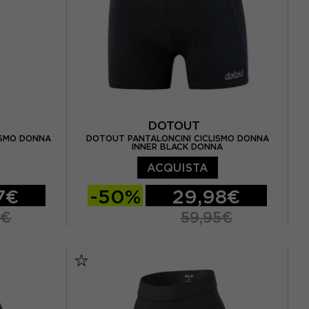
DOTOUT
ISMO DONNA
DOTOUT PANTALONCINI CICLISMO DONNA
INNER BLACK DONNA
ACQUISTA
7€
-50%
29,98€
5€
59,95€
XL
XS
S
M
L