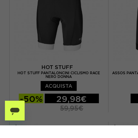
HOT STUFF
HOT STUFF PANTALONCINI CICLISMO RACE
ASSOS PANTA
NERO DONNA
ACQUISTA
-50%
29,98€
59,95€
XS
S
XS
S
M
L
XL