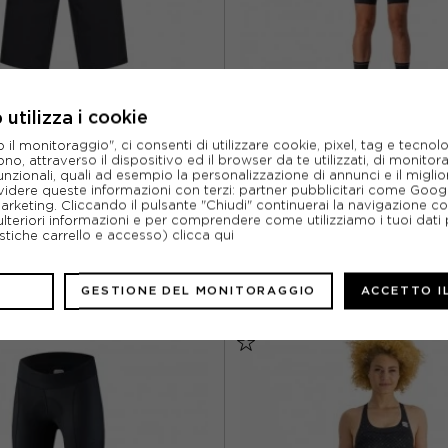
utilizza i cookie
FOX
CASTELLI
l monitoraggio", ci consenti di utilizzare cookie, pixel, tag e tecnolo
o, attraverso il dispositivo ed il browser da te utilizzati, di monitorar
ONCINI MTB RANGER LINER NERO
CASTELLI PANTALONCINI C
unzionali, quali ad esempio la personalizzazione di annunci e il migl
DONNA
VELOCISSIMA 3 NERO D
idere queste informazioni con terzi: partner pubblicitari come Goo
marketing. Cliccando il pulsante "Chiudi" continuerai la navigazione c
ACQUISTA
ACQUISTA
ulteriori informazioni e per comprendere come utilizziamo i tuoi dati p
ristiche carrello e accesso)
clicca qui
%
69,97€
-30%
62,9
99,95€
89,9
GESTIONE DEL MONITORAGGIO
ACCETTO I
4 / S
6 / S
8 / M
XS
S
M
L