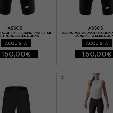
ASSOS
ASSOS
ALONCINI CICLISMO UMA GT S11
ASSOS PANTALONCINI CICLISMO
RT NERO SERIES DONNA
LONG NERO SERIES DO
ACQUISTA
ACQUISTA
150,00€
150,00€
M
XS
S
M
L