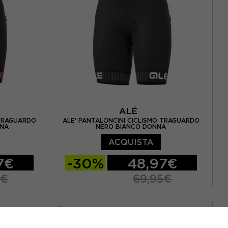
ALÉ
 TRAGUARDO
ALE' PANTALONCINI CICLISMO TRAGUARDO
NNA
NERO BIANCO DONNA
ACQUISTA
7€
-30%
48,97€
5€
69,95€
XL
XS
S
M
L
XL
XXL