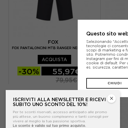
Questo sito web 
FOX
Selezionando "Accetto i
tecnologie ci consenton
FOX PANTAL
FOX PANTALONCINI MTB RANGER NERO DONNA
scopi di marketing e f
sito. Potremmo condiv
Instagram per fini di 
ACQUISTA
cookie di default. Per 
es. sicurezza, caratte
-30%
55,97€
-30
79,95€
CHIUDI
10 / M
4 / S
6 / S
8 / M
10 / M
×
ISCRIVITI ALLA NEWSLETTER E RICEVI
SUBITO UNO SCONTO DEL 10%!
Per te sconti riservati, accesso anticipato alle promo
più attese, un buono compleanno e tanti consigli per
vivere al meglio la tua passione sportiva.
Lo sconto è valido sul tuo primo acquisto.