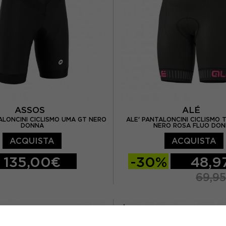
ASSOS
ALÉ
LONCINI CICLISMO UMA GT NERO
ALE' PANTALONCINI CICLISMO
DONNA
NERO ROSA FLUO DO
ACQUISTA
ACQUISTA
135,00€
-30%
48,9
69,9
M
L
XL
XS
S
M
L
XXL