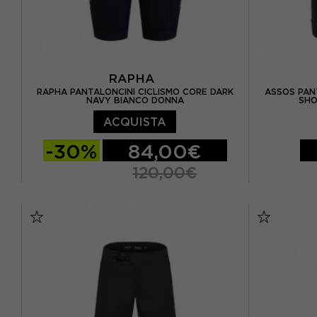
RAPHA
RAPHA PANTALONCINI CICLISMO CORE DARK
ASSOS PANT
NAVY BIANCO DONNA
SHO
ACQUISTA
-30%
84,00€
120,00€
XS
S
XS
S
M
L