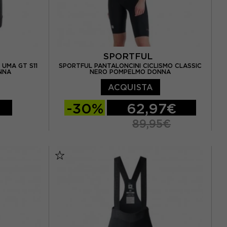
SPORTFUL
 UMA GT S11
SPORTFUL PANTALONCINI CICLISMO CLASSIC
NNA
NERO POMPELMO DONNA
ACQUISTA
-30%
62,97€
89,95€
XS
S
M
L
XL