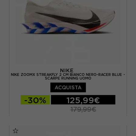
NIKE
NIKE ZOOMX STREAKFLY 2 CM BIANCO NERO-RACER BLUE -
SCARPE RUNNING UOMO
ACQUISTA
-30%
125,99€
179,99€
EUR 41 / US 8
EUR 42 / US 8,5
EUR 42,5 / US 9
EUR 43 / US 9.5