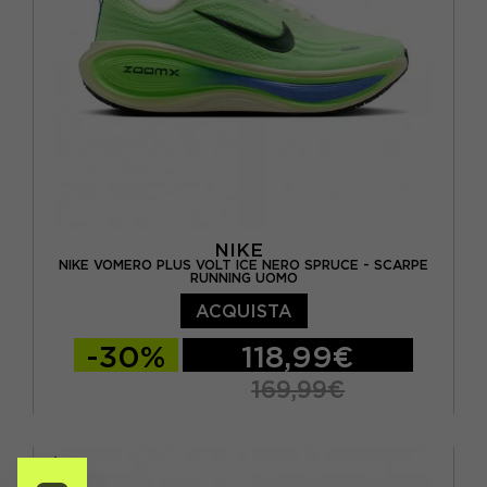
NIKE
NIKE VOMERO PLUS VOLT ICE NERO SPRUCE - SCARPE
RUNNING UOMO
ACQUISTA
-30%
118,99€
169,99€
EUR 41 / US 8
EUR 42 / US 8,5
EUR 42,5 / US 9
EUR 43 / US 9.5