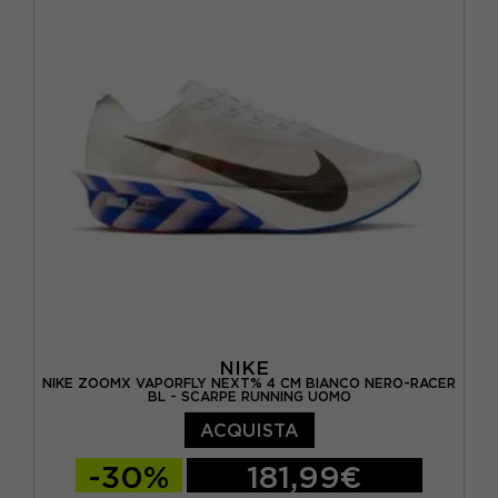
EUR 44 / US 10
EUR 44,5 / US 10,5
EUR 45 / US 11
EUR 46 / US 12
NIKE
NIKE ZOOMX VAPORFLY NEXT% 4 CM BIANCO NERO-RACER
BL - SCARPE RUNNING UOMO
ACQUISTA
-30%
181,99€