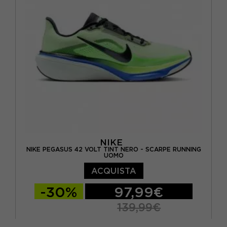
EUR 40,5 / US 9
EUR 41 / US 9,5
EUR 42 / US 10
NIKE
NIKE PEGASUS 42 VOLT TINT NERO - SCARPE RUNNING
UOMO
ACQUISTA
-30%
97,99€
139,99€