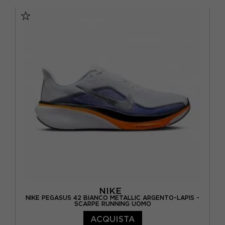
EUR 41 / US 8
EUR 42 / US 8,5
EUR 42,5 / US 9
EUR 43 / US 9.5
EUR 44 / US 10
EUR 44,5 / US 10,5
EUR 45 / US 11
EUR 45,5 / US 11,5
EUR 46 / US 12
NIKE
NIKE PEGASUS 42 BIANCO METALLIC ARGENTO-LAPIS -
SCARPE RUNNING UOMO
ACQUISTA