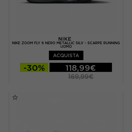
NIKE
NIKE ZOOM FLY 6 NERO METALLIC SILV - SCARPE RUNNING
UOMO
ACQUISTA
-30%
118,99€
169,99€
EUR 41 / US 8
EUR 42 / US 8,5
EUR 42,5 / US 9
EUR 43 / US 9.5
EUR 44 / US 10
EUR 44,5 / US 10,5
EUR 45 / US 11
EUR 46 / US 12