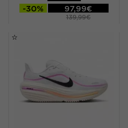
-30%
97,99€
139,99€
EUR 41 / US 8
EUR 42 / US 8,5
EUR 42,5 / US 9
EUR 43 / US 9.5
EUR 44 / US 10
EUR 44,5 / US 10,5
EUR 45 / US 11
EUR 45,5 / US 11,5
EUR 46 / US 12