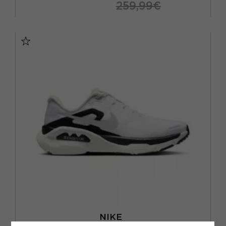
259,99€
EUR 41 / US 8
EUR 42 / US 8,5
EUR 42,5 / US 9
EUR 43 / US 9.5
EUR 44 / US 10
EUR 44,5 / US 10,5
EUR 45 / US 11
EUR 46 / US 12
NIKE
NIKE STRUCTURE PLUS SUMMIT BIANCO NERO - SCARPE