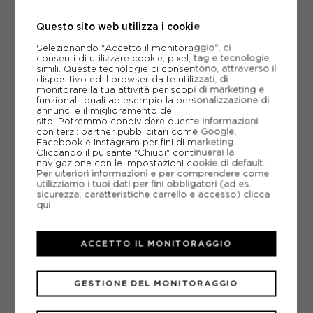
RUNNING UOMO
Questo sito web utilizza i cookie
ACQUISTA
Selezionando "Accetto il monitoraggio", ci
-30%
118,99€
consenti di utilizzare cookie, pixel, tag e tecnologie
simili. Queste tecnologie ci consentono, attraverso il
169,99€
dispositivo ed il browser da te utilizzati, di
monitorare la tua attività per scopi di marketing e
funzionali, quali ad esempio la personalizzazione di
EUR 41 / US 8
EUR 42 / US 8,5
annunci e il miglioramento del
sito. Potremmo condividere queste informazioni
con terzi: partner pubblicitari come Google,
EUR 42,5 / US 9
EUR 43 / US 9.5
Facebook e Instagram per fini di marketing.
Cliccando il pulsante "Chiudi" continuerai la
EUR 44 / US 10
EUR 44,5 / US 10,5
navigazione con le impostazioni cookie di default.
Per ulteriori informazioni e per comprendere come
utilizziamo i tuoi dati per fini obbligatori (ad es.
EUR 45 / US 11
EUR 45,5 / US 11,5
sicurezza, caratteristiche carrello e accesso)
clicca
qui
EUR 46 / US 12
ACCETTO IL MONITORAGGIO
GESTIONE DEL MONITORAGGIO