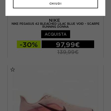
CHIUDI
NIKE
NIKE PEGASUS 42 BLEACHED LILAC BLUE VOID - SCARPE
RUNNING DONNA
ACQUISTA
-30%
97,99€
139,99€
EUR 36,5 / US 6
EUR 37,5 / US 6,5
EUR 38 / US 7
EUR 38,5 / US 7,5
EUR 39 / US 8
EUR 40 / US 8,5
EUR 40,5 / US 9
EUR 41 / US 9,5
EUR 42 / US 10