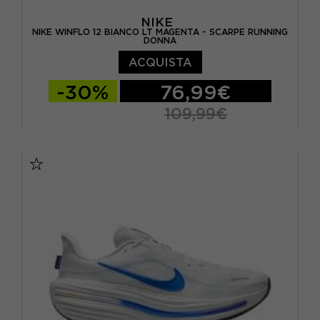
NIKE
NIKE WINFLO 12 BIANCO LT MAGENTA - SCARPE RUNNING
DONNA
ACQUISTA
-30%
76,99€
109,99€
EUR 36,5 / US 6
EUR 37,5 / US 6,5
EUR 38 / US 7
EUR 38,5 / US 7,5
EUR 39 / US 8
EUR 40 / US 8,5
EUR 40,5 / US 9
EUR 41 / US 9,5