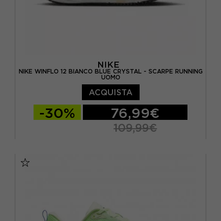
NIKE
NIKE WINFLO 12 BIANCO BLUE CRYSTAL - SCARPE RUNNING
UOMO
ACQUISTA
-30%
76,99€
109,99€
EUR 41 / US 8
EUR 42 / US 8,5
EUR 42,5 / US 9
EUR 43 / US 9.5
EUR 44 / US 10
EUR 44,5 / US 10,5
EUR 45 / US 11
EUR 46 / US 12