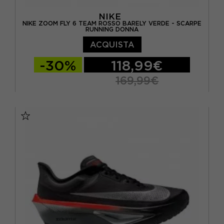
NIKE
NIKE ZOOM FLY 6 TEAM ROSSO BARELY VERDE - SCARPE
RUNNING DONNA
ACQUISTA
-30%
118,99€
169,99€
EUR 37,5 / US 6,5
EUR 38 / US 7
EUR 38,5 / US 7,5
EUR 39 / US 8
EUR 40 / US 8,5
EUR 40,5 / US 9
EUR 41 / US 9,5
EUR 42 / US 10