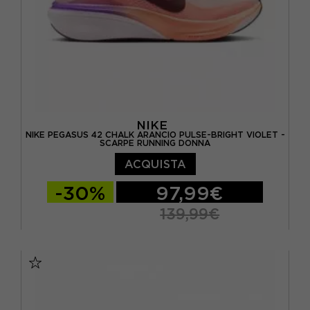
NIKE
NIKE PEGASUS 42 CHALK ARANCIO PULSE-BRIGHT VIOLET -
SCARPE RUNNING DONNA
ACQUISTA
-30%
97,99€
139,99€
EUR 36,5 / US 6
EUR 37,5 / US 6,5
EUR 38 / US 7
EUR 38,5 / US 7,5
EUR 39 / US 8
EUR 40 / US 8,5