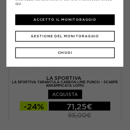
qui
ACCETTO IL MONITORAGGIO
GESTIONE DEL MONITORAGGIO
CHIUDI
LA SPORTIVA
LA SPORTIVA TARANTULA CARBON LIME PUNCH - SCARPE
ARRAMPICATA UOMO
ACQUISTA
-24%
71,25€
95,00€
36.5
37.5
38
40.5
EUR 36