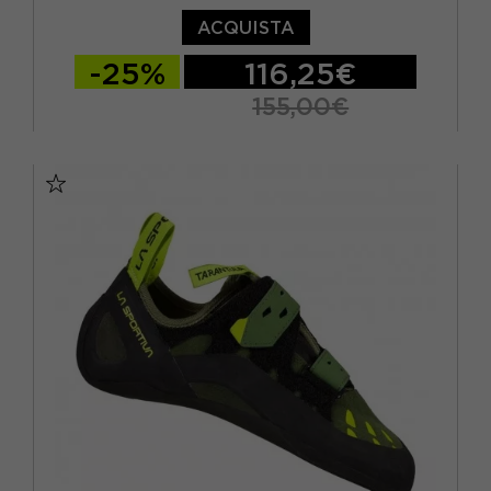
ACQUISTA
-25%
116,25€
155,00€
EUR 41,5
EUR 42
EUR 42,5
EUR 43
EUR 43,5
EUR 44
EUR 44,5
EUR 45