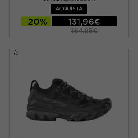
EUR 45
(6)
ACQUISTA
EUR 46
(2)
-20%
131,96€
164,95€
EUR 37,5
EUR 38
EUR 38,5
EUR 39
EUR 39,5
EUR 40
EUR 40,5
EUR 41