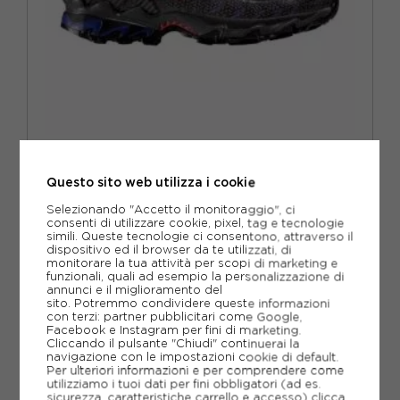
LA SPORTIVA
LA SPORTIVA ULTRA RAPTOR II GORE-TEX CARBON LOVE
POTION - SCARPE HIKING DONNA
Questo sito web utilizza i cookie
ACQUISTA
Selezionando "Accetto il monitoraggio", ci
consenti di utilizzare cookie, pixel, tag e tecnologie
-28%
133,20€
simili. Queste tecnologie ci consentono, attraverso il
dispositivo ed il browser da te utilizzati, di
185,00€
monitorare la tua attività per scopi di marketing e
funzionali, quali ad esempio la personalizzazione di
annunci e il miglioramento del
EUR 37,5
EUR 38
EUR 38,5
sito. Potremmo condividere queste informazioni
con terzi: partner pubblicitari come Google,
Facebook e Instagram per fini di marketing.
EUR 39
EUR 39,5
EUR 40
Cliccando il pulsante "Chiudi" continuerai la
navigazione con le impostazioni cookie di default.
Per ulteriori informazioni e per comprendere come
EUR 40,5
EUR 41
utilizziamo i tuoi dati per fini obbligatori (ad es.
sicurezza, caratteristiche carrello e accesso)
clicca