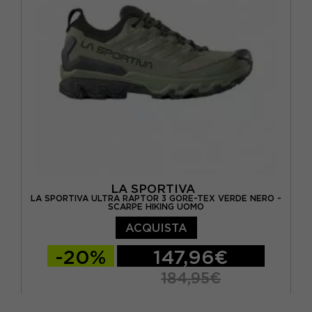
LA SPORTIVA
LA SPORTIVA ULTRA RAPTOR 3 GORE-TEX VERDE NERO -
SCARPE HIKING UOMO
ACQUISTA
-20%
147,96€
184,95€
EUR 41
EUR 41,5
EUR 42
EUR 42,5