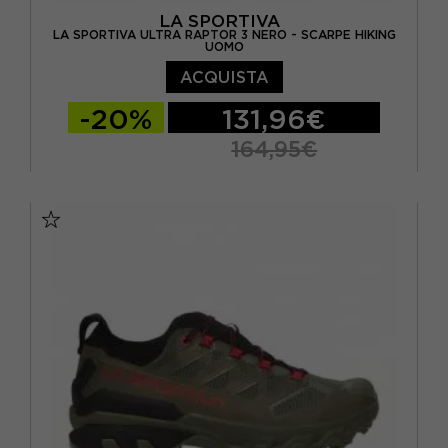
LA SPORTIVA
LA SPORTIVA ULTRA RAPTOR 3 NERO - SCARPE HIKING
UOMO
ACQUISTA
-20%
131,96€
164,95€
EUR 41
EUR 41,5
EUR 42
EUR 42,5
EUR 43
EUR 43,5
EUR 44
EUR 44,5
EUR 45
EUR 45,5
EUR 46