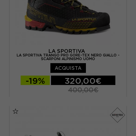
LA SPORTIVA
LA SPORTIVA TRANGO PRO GORE-TEX NERO GIALLO -
SCARPONI ALPINISMO UOMO
ACQUISTA
-19%
320,00€
400,00€
EUR 41
EUR 41,5
EUR 42
EUR 42,5
EUR 43
EUR 43,5
EUR 44
EUR 44,5
EUR 45