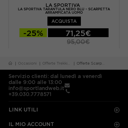
LA SPORTIVA
LA SPORTIVA TARANTULA NERO BLU - SCARPETTA
ARRAMPICATA UOMO
ACQUISTA
-25%
71,25€
95,00€
36.5
37.5
38
40.5
EUR 36
Occasioni
Offerte Trekking e Alpinismo
Offerte Scarpe Trekking La Sportiva
EUR 37
EUR 38,5
EUR 39
EUR 39,5
EUR 40
EUR 41
EUR 41,5
Servizio clienti: dal lunedì a venerdì
dalle 9:00 alle 13:00
EUR 42
EUR 42,5
EUR 43
info@sportlandweb.it
+39.030.7778571
EUR 43,5
EUR 44
EUR 44,5
EUR 45
LINK UTILI
IL MIO ACCOUNT