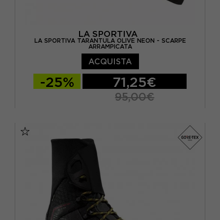
LA SPORTIVA
LA SPORTIVA TARANTULA OLIVE NEON - SCARPE
ARRAMPICATA
ACQUISTA
-25%
71,25€
95,00€
38
40.5
EUR 38,5
EUR 39
EUR 39,5
EUR 40
EUR 41
EUR 41,5
EUR 42
EUR 42,5
EUR 43
EUR 43,5
EUR 44