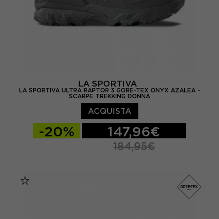
LA SPORTIVA
LA SPORTIVA ULTRA RAPTOR 3 GORE-TEX ONYX AZALEA -
SCARPE TREKKING DONNA
ACQUISTA
-20%
147,96€
184,95€
EUR 37
EUR 37,5
EUR 38
EUR 38,5
EUR 39
EUR 39,5
EUR 40
EUR 40,5
EUR 41