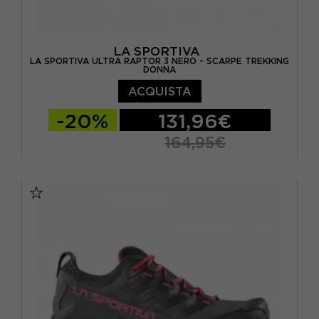
LA SPORTIVA
LA SPORTIVA ULTRA RAPTOR 3 NERO - SCARPE TREKKING
DONNA
ACQUISTA
-20%
131,96€
164,95€
EUR 37
EUR 37,5
EUR 38
EUR 38,5
EUR 39
EUR 39,5
EUR 40
EUR 40,5
EUR 41