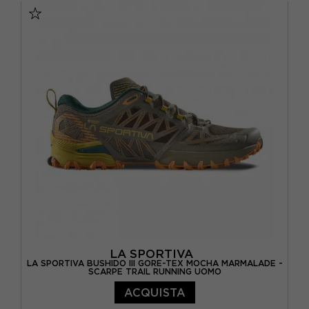
EUR 37
EUR 38,5
EUR 39
EUR 39,5
EUR 40
EUR 41
EUR 41,5
EUR 42
EUR 42,5
EUR 43
EUR 43,5
EUR 44
EUR 44,5
EUR 45
EUR 45,5
EUR 46
LA SPORTIVA
LA SPORTIVA BUSHIDO III GORE-TEX MOCHA MARMALADE -
SCARPE TRAIL RUNNING UOMO
ACQUISTA