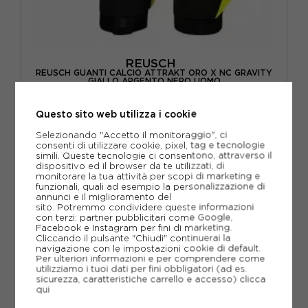
REUSCH
REUSCH GUANTI CALCIO ATTRAKT ORO X NC GRAVITY
GIALLO ARGENTO NERO UOMO
ACQUISTA
Questo sito web utilizza i cookie
-28%
86,40€
Selezionando "Accetto il monitoraggio", ci
consenti di utilizzare cookie, pixel, tag e tecnologie
120,00€
simili. Queste tecnologie ci consentono, attraverso il
dispositivo ed il browser da te utilizzati, di
monitorare la tua attività per scopi di marketing e
10 / XL
8 / M
8.5 / M
9 / L
funzionali, quali ad esempio la personalizzazione di
annunci e il miglioramento del
9.5 / L
sito. Potremmo condividere queste informazioni
con terzi: partner pubblicitari come Google,
Facebook e Instagram per fini di marketing.
Cliccando il pulsante "Chiudi" continuerai la
navigazione con le impostazioni cookie di default.
Per ulteriori informazioni e per comprendere come
utilizziamo i tuoi dati per fini obbligatori (ad es.
sicurezza, caratteristiche carrello e accesso)
clicca
qui