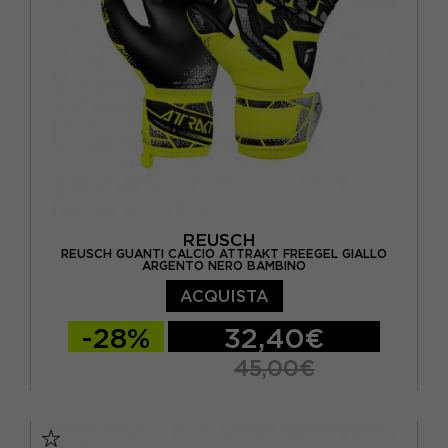
REUSCH
REUSCH GUANTI CALCIO ATTRAKT FREEGEL GIALLO
ARGENTO NERO BAMBINO
ACQUISTA
-28%
32,40€
45,00€
10
10,5
11
4.5 / M
5 / M