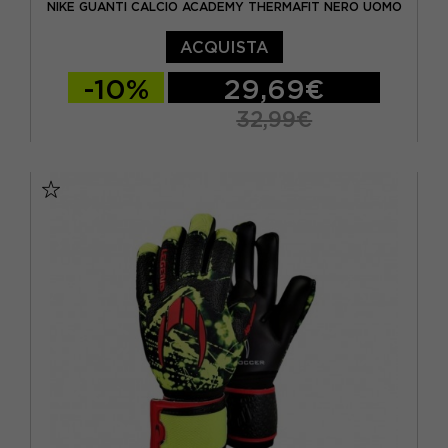
NIKE GUANTI CALCIO ACADEMY THERMAFIT NERO UOMO
ACQUISTA
-10%
29,69€
32,99€
S
M
L