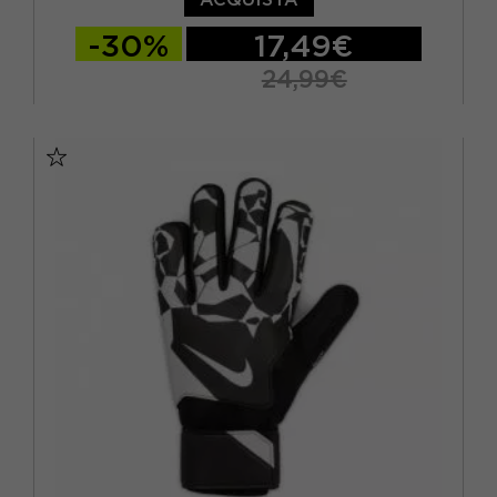
-30%
17,49€
24,99€
4
5
6
8