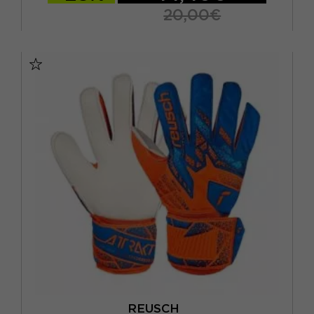
20,00€
10
4 / S
4.5 / M
5 / M
5.5 / L
6 / L
6,5 / XL / 18 CM
7 / 19 CM
9 / L
9,5 / L
REUSCH