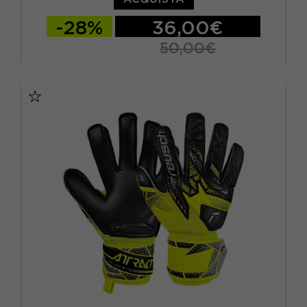
-28%
36,00€
50,00€
10 / XL
10.5 / XL
7.5 / S
8 / M
8.5 / M
9 / L
9.5 / L