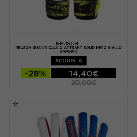
REUSCH
REUSCH GUANTI CALCIO ATTRAKT SOLID NERO GIALLO
BAMBINO
ACQUISTA
-28%
14,40€
20,00€
10
4 / S
4.5 / M
5 / M
5.5 / L
6 / L
6,5 / XL / 18 CM
7 / 19 CM
9 / L
9,5 / L