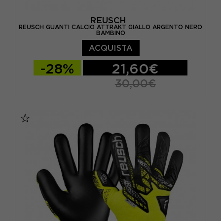
REUSCH
REUSCH GUANTI CALCIO ATTRAKT GIALLO ARGENTO NERO
BAMBINO
ACQUISTA
-28%
21,60€
30,00€
10
10,5
4 / S
4.5 / M
5 / M
5.5 / L
6 / L
6,5 / XL / 18 CM
7 / 19 CM
9 / L
9,5 / L