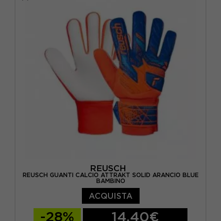
6 / L
6,5 / XL / 18 CM
7 / 19 CM
7,5 / 20,5 CM
8,5 / M
9 / L
9,5 / L
REUSCH
REUSCH GUANTI CALCIO ATTRAKT SOLID ARANCIO BLUE
BAMBINO
ACQUISTA
-28%
14,40€