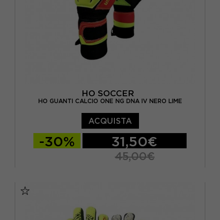
HO SOCCER
HO GUANTI CALCIO ONE NG DNA IV NERO LIME
ACQUISTA
-30%
31,50€
45,00€
10
7 / S
7,5
8
8,5
9
9,5