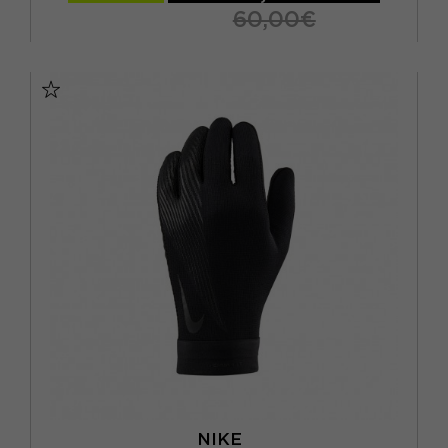
60,00€
10 / XL
7.5 / S
8 / M
8.5 / M
9 / L
9.5 / L
NIKE