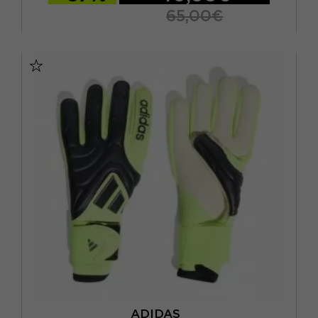
9
(14)
65,00€
L
(16)
4
4,5
5
6
6,5
7
M
(15)
S
(11)
XL
(7)
XXL
(1)
ADIDAS