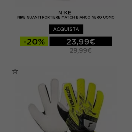
NIKE
NIKE GUANTI PORTIERE MATCH BIANCO NERO UOMO
ACQUISTA
-20%
23,99€
29,99€
10
6
7
8
9