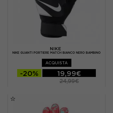
NIKE
NIKE GUANTI PORTIERE MATCH BIANCO NERO BAMBINO
ACQUISTA
-20%
19,99€
24,99€
4
5
6
7
8