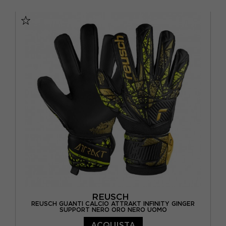
10 / XL
11 / XXL
8 / M
8.5 / M
9 / L
9.5 / L
REUSCH
REUSCH GUANTI CALCIO ATTRAKT INFINITY GINGER
SUPPORT NERO ORO NERO UOMO
ACQUISTA