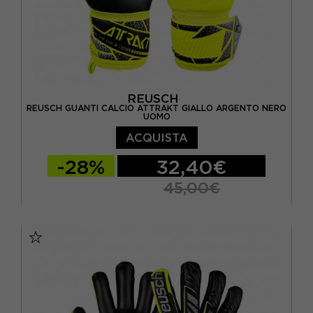
REUSCH
REUSCH GUANTI CALCIO ATTRAKT GIALLO ARGENTO NERO
UOMO
ACQUISTA
-28%
32,40€
45,00€
10 / XL
10.5 / XL
11 / XXL
7.5 / S
8 / M
8.5 / M
9 / L
9.5 / L