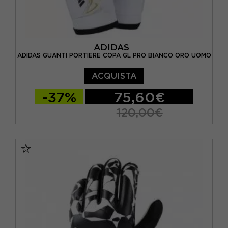
ADIDAS
ADIDAS GUANTI PORTIERE COPA GL PRO BIANCO ORO UOMO
ACQUISTA
-37%
75,60€
120,00€
10
7
8
9
9,5