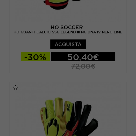
HO SOCCER
HO GUANTI CALCIO SSG LEGEND III NG DNA IV NERO LIME
ACQUISTA
-30%
50,40€
72,00€
8
8,5
9
9,5