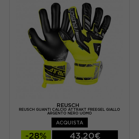
5.5 / L
6 / L
6,5 / XL / 18 CM
7 / 19 CM
7,5 / 20,5 CM
8,5 / M
9 / L
9,5 / L
REUSCH
REUSCH GUANTI CALCIO ATTRAKT FREEGEL GIALLO
ARGENTO NERO UOMO
ACQUISTA
-28%
43,20€