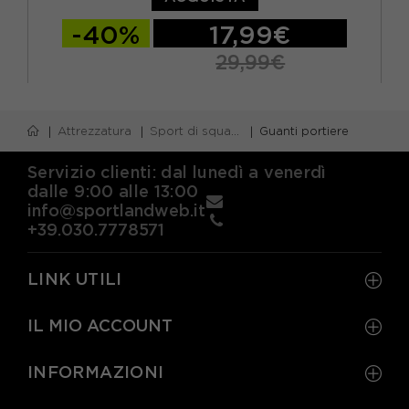
-40%
17,99€
29,99€
10
6
7
8
9
Attrezzatura
Sport di squadra
Guanti portiere
Servizio clienti: dal lunedì a venerdì
dalle 9:00 alle 13:00
info@sportlandweb.it
+39.030.7778571
LINK UTILI
IL MIO ACCOUNT
INFORMAZIONI