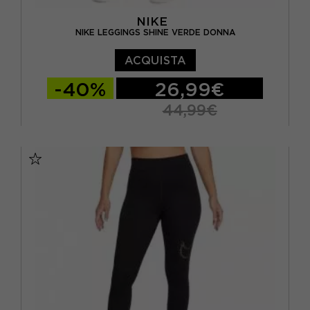
NIKE
NIKE LEGGINGS SHINE VERDE DONNA
ACQUISTA
-40%
26,99€
44,99€
XS
S
M
L