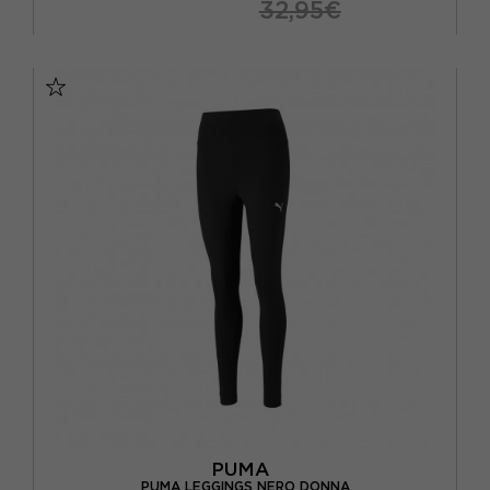
32,95€
XS
S
M
L
PUMA
PUMA LEGGINGS NERO DONNA