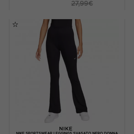
27,99€
XS
S
M
L
NIKE
NIKE SPORTSWEAR LEGGINGS SVASATO NERO DONNA