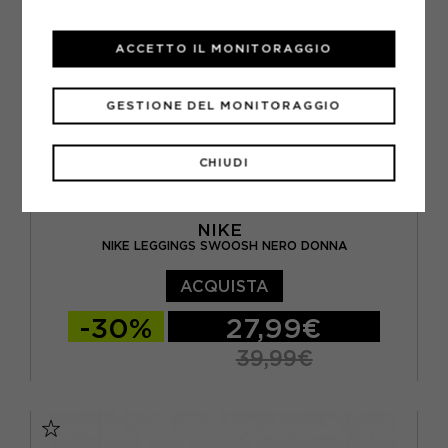
ACCETTO IL MONITORAGGIO
GESTIONE DEL MONITORAGGIO
CHIUDI
NIKE
NIKE LEGGINGS SWOOSH NERO DONNA
ACQUISTA
-30%
27,99€
39,99€
XS
S
M
L