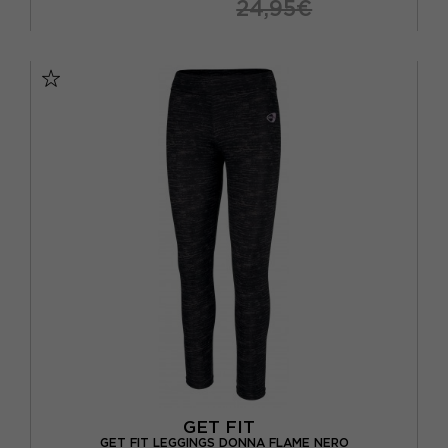
24,95€
XS
S
M
L
XL
GET FIT
GET FIT LEGGINGS DONNA FLAME NERO