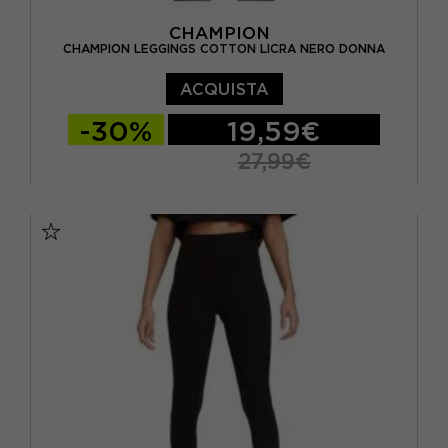
CHAMPION
CHAMPION LEGGINGS COTTON LICRA NERO DONNA
ACQUISTA
-30%
19,59€
27,99€
XS
S
M
L