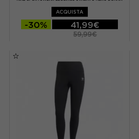
ACQUISTA
-30%
41,99€
59,99€
XS
S
M
L