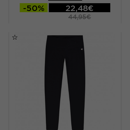
-50%
22,48€
44,95€
XS
S
M
L