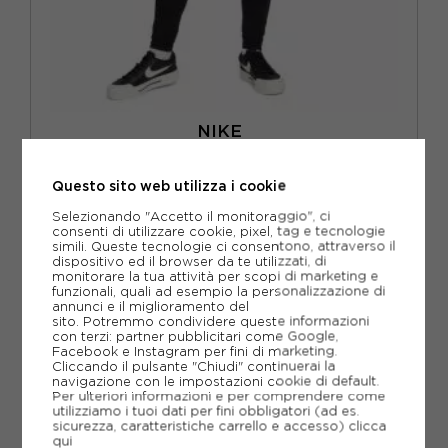
NIKE
NIKE LEGGINGS SHINE NERO DONNA
Questo sito web utilizza i cookie
ACQUISTA
Selezionando "Accetto il monitoraggio", ci
-40%
26,99€
consenti di utilizzare cookie, pixel, tag e tecnologie
simili. Queste tecnologie ci consentono, attraverso il
44,99€
dispositivo ed il browser da te utilizzati, di
monitorare la tua attività per scopi di marketing e
funzionali, quali ad esempio la personalizzazione di
XS
S
M
L
annunci e il miglioramento del
sito. Potremmo condividere queste informazioni
con terzi: partner pubblicitari come Google,
Facebook e Instagram per fini di marketing.
Cliccando il pulsante "Chiudi" continuerai la
navigazione con le impostazioni cookie di default.
Per ulteriori informazioni e per comprendere come
utilizziamo i tuoi dati per fini obbligatori (ad es.
sicurezza, caratteristiche carrello e accesso)
clicca
qui