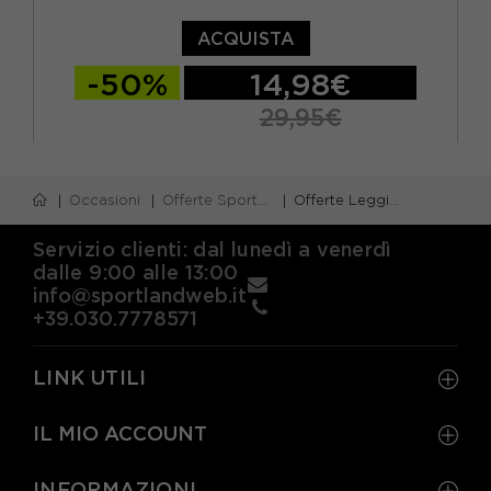
ACQUISTA
-50%
14,98€
29,95€
XS
S
M
L
XL
Occasioni
Offerte Sportswear
Offerte Leggings Sportivi
Servizio clienti: dal lunedì a venerdì
dalle 9:00 alle 13:00
info@sportlandweb.it
+39.030.7778571
LINK UTILI
IL MIO ACCOUNT
INFORMAZIONI