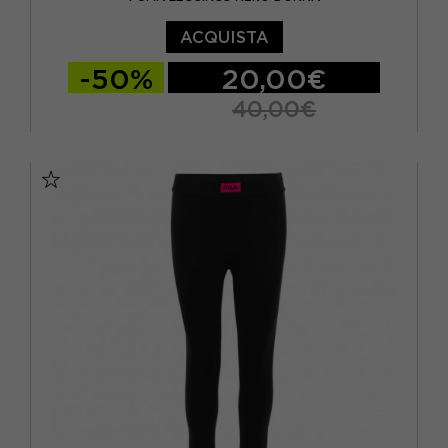
ACQUISTA
-50%
20,00€
40,00€
XS
S
M
L