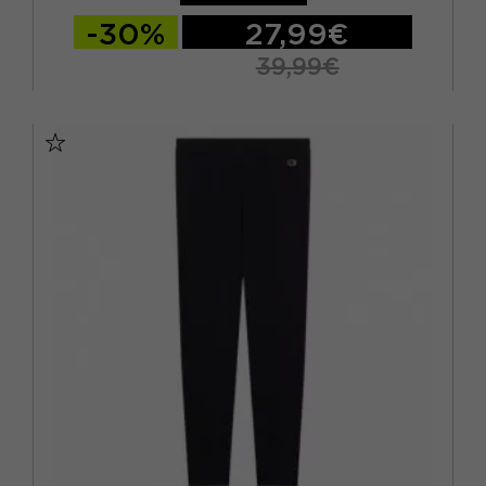
-30%
27,99€
39,99€
XS
S
M
L