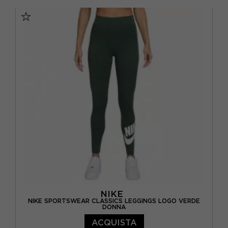
KAPPA
(1)
VERDE
(2)
L
(8)
NIKE
(9)
M
(9)
PUMA
(3)
S
(14)
XL
(3)
XS
(21)
XXL
(1)
NIKE
NIKE SPORTSWEAR CLASSICS LEGGINGS LOGO VERDE
DONNA
ACQUISTA