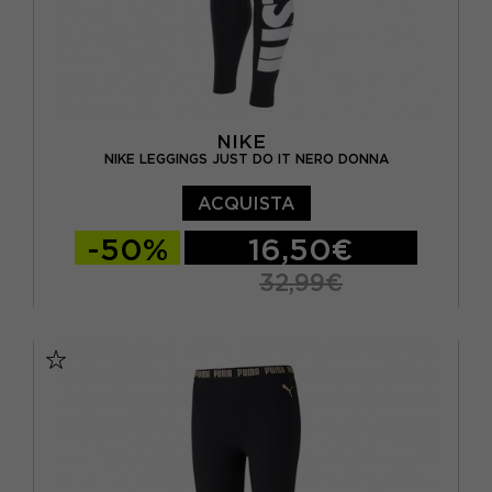
NIKE
NIKE LEGGINGS JUST DO IT NERO DONNA
ACQUISTA
-50%
16,50€
32,99€
XS
S
M
L