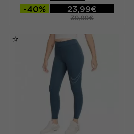
-40%
23,99€
39,99€
XS
S
M
L
XL
XXL