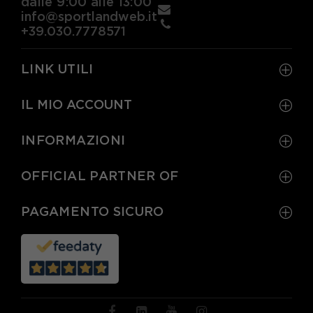
dalle 9:00 alle 13:00
EUR 44 / US 10
EUR 44 2/3 / US 10.5
info@sportlandweb.it
+39.030.7778571
EUR 45 1/3 / US 11
EUR 46 / US 11.5
LINK UTILI
IL MIO ACCOUNT
INFORMAZIONI
OFFICIAL PARTNER OF
PAGAMENTO SICURO