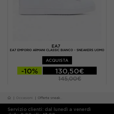
EA7
EA7 EMPORIO ARMANI CLASSIC BIANCO - SNEAKERS UOMO
ACQUISTA
-10%
130,50€
145,00€
EUR 40 / US 7
EUR 40 2/3 / US 7.5
Occasioni
Offerte sneakers EA7
EUR 41 1/3 / US 8
EUR 42 / US 8,5
EUR 42 2/3 / US 9
EUR 43 1/3 / US 9.5
Servizio clienti: dal lunedì a venerdì