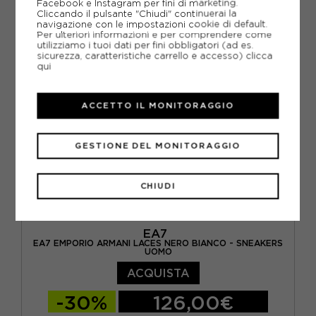
Facebook e Instagram per fini di marketing.
Cliccando il pulsante "Chiudi" continuerai la
EUR 42 2/3 / US 9
EUR 43 1/3 / US 9.5
navigazione con le impostazioni cookie di default.
Per ulteriori informazioni e per comprendere come
utilizziamo i tuoi dati per fini obbligatori (ad es.
EUR 44 / US 10
EUR 44 2/3 / US 10.5
sicurezza, caratteristiche carrello e accesso)
clicca
qui
EUR 45 1/3 / US 11
EUR 46 / US 11.5
ACCETTO IL MONITORAGGIO
GESTIONE DEL MONITORAGGIO
CHIUDI
EA7
EA7 EMPORIO ARMANI LACES NERO BIANCO - SNEAKERS
UOMO
ACQUISTA
-30%
126,00€