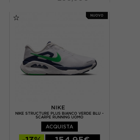
EUR 41,5 / US 8
EUR 42 / US 8,5
EUR 41 /
NUOVO
EUR 42,5 / US 9
EUR 43,5 / US 9,5
EUR 42,5 
EUR 44 / US 10
EUR 44,5 / US 10,5
EUR 44 / U
EUR 45 / US 11
EUR 46 / US 11,5
EUR 45 / 
EUR 46,5 / US 12
NIKE
NIKE STRUCTURE PLUS BIANCO VERDE BLU -
SCARPE RUNNING UOMO
ACQUISTA
-13%
154,95€