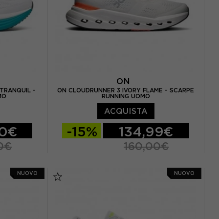
ON
TRANQUIL -
ON CLOUDRUNNER 3 IVORY FLAME - SCARPE
MO
RUNNING UOMO
ACQUISTA
00€
-15%
134,99€
0€
160,00€
 / US 8,5
EUR 41 / US 8
EUR 42 / US 8,5
NUOVO
NUOVO
3 / US 9.5
EUR 42,5 / US 9
EUR 43 / US 9.5
5 / US 10,5
EUR 44 / US 10
EUR 44,5 / US 10,5
/ US 11,5
EUR 45 / US 11
EUR 46 / US 11,5