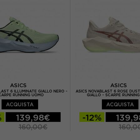
S 10
EUR 44.5 / US 10.5
EUR 44 / US 10
EUR 44.
US 11
EUR 45.5 / US 11.5
EUR 45 / US 11
EUR 45.5
ASICS
ASICS
AST 6 ILLUMINATE GIALLO NERO -
ASICS NOVABLAST 6 ROSE DUST
CARPE RUNNING UOMO
GIALLO - SCARPE RUNNIN
ACQUISTA
ACQUISTA
%
139,98€
-12%
139,
160,00€
160,0
/ US 8
EUR 42 / US 8,5
EUR 41,5 / US 8
EUR 42