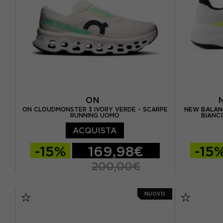
ON
ON CLOUDMONSTER 3 IVORY VERDE - SCARPE
NEW BALANC
RUNNING UOMO
BIANC
ACQUISTA
-15%
169,98€
-15
200,00€
EUR 41 / US 8
EUR 42 / US 8,5
EUR 41.5 
NUOVO
EUR 42,5 / US 9
EUR 43 / US 9.5
EUR 42.5 
EUR 44 / US 10
EUR 44,5 / US 10,5
EUR 44 / U