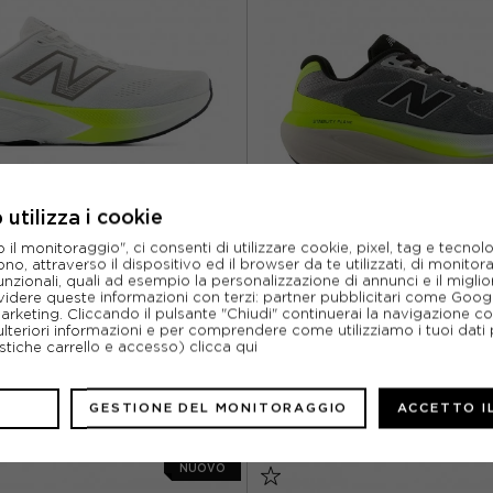
US 11
EUR 45.5 / US 11.5
EUR 45 / US 11
EUR 45.5
utilizza i cookie
l monitoraggio", ci consenti di utilizzare cookie, pixel, tag e tecnolo
NEW BALANCE
NEW BALANC
o, attraverso il dispositivo ed il browser da te utilizzati, di monitorar
unzionali, quali ad esempio la personalizzazione di annunci e il migl
E FRESH FOAM X 880 V15 NB 103
NEW BALANCE FRESH FOAM X 86
O - SCARPE RUNNING UOMO
GRIGIO - SCARPE RUNNIN
idere queste informazioni con terzi: partner pubblicitari come Goo
marketing. Cliccando il pulsante "Chiudi" continuerai la navigazione c
ACQUISTA
ACQUISTA
ulteriori informazioni e per comprendere come utilizziamo i tuoi dati p
ristiche carrello e accesso)
clicca qui
%
134,99€
-14%
144,
160,00€
170,0
GESTIONE DEL MONITORAGGIO
ACCETTO I
/ US 8
EUR 42 / US 8.5
EUR 41.5 / US 8
EUR 42
NUOVO
/ US 9
EUR 43 / US 9.5
EUR 42.5 / US 9
EUR 4