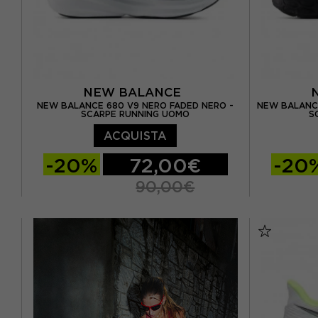
NEW BALANCE
NEW BALANCE 680 V9 NERO FADED NERO -
NEW BALANC
SCARPE RUNNING UOMO
S
ACQUISTA
-20%
72,00€
-20
90,00€
EUR 40 / US 7
EUR 40.5 / US 7.5
EUR 40 / 
EUR 41.5 / US 8
EUR 42 / US 8.5
EUR 41.5 
EUR 42.5 / US 9
EUR 43 / US 9.5
EUR 42.5 
EUR 44 / US 10
EUR 44.5 / US 10.5
EUR 44 / U
EUR 45 / US 11
EUR 45.5 / US 11.5
EUR 45 / 