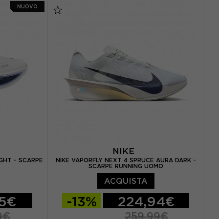
NUOVO
,5 / US 9,5
EUR 42,5 / US 9
EUR 43,5 / US 9,5
5 / US 10,5
EUR 44 / US 10
EUR 44,5 / US 10,5
/ US 11,5
EUR 45 / US 11
EUR 46 / US 11,5
EUR 46,5 / US 12
NIKE
GHT - SCARPE
NIKE VAPORFLY NEXT 4 SPRUCE AURA DARK -
SCARPE RUNNING UOMO
ACQUISTA
95€
-13%
224,94€
9€
259,99€