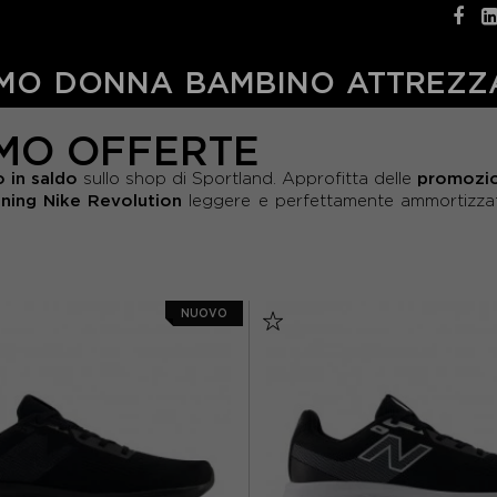
MO
DONNA
BAMBINO
ATTREZZ
MO OFFERTE
 in saldo
promozio
sullo shop di Sportland. Approfitta delle
nning Nike Revolution
leggere e perfettamente ammortizzat
NUOVO