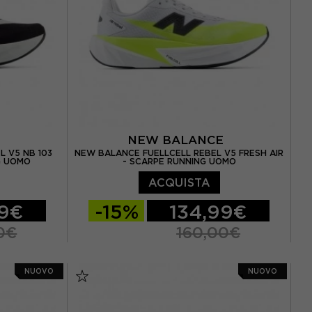
E
NEW BALANCE
L V5 NB 103
NEW BALANCE FUELLCELL REBEL V5 FRESH AIR
G UOMO
- SCARPE RUNNING UOMO
ACQUISTA
99€
-15%
134,99€
0€
160,00€
 / US 8.5
EUR 41.5 / US 8
EUR 42 / US 8.5
NUOVO
NUOVO
3 / US 9.5
EUR 42.5 / US 9
EUR 43 / US 9.5
5 / US 10.5
EUR 44 / US 10
EUR 44.5 / US 10.5