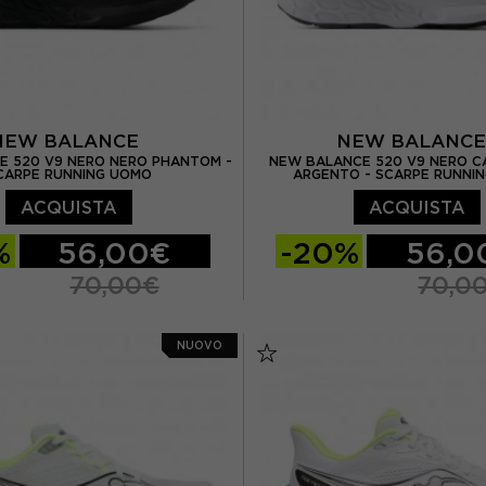
NEW BALANCE
NEW BALANC
E 520 V9 NERO NERO PHANTOM -
NEW BALANCE 520 V9 NERO 
CARPE RUNNING UOMO
ARGENTO - SCARPE RUNNI
ACQUISTA
ACQUISTA
%
56,00€
-20%
56,0
70,00€
70,0
US 7
EUR 40.5 / US 7.5
EUR 40 / US 7
EUR 40.
NUOVO
/ US 8
EUR 42 / US 8.5
EUR 41.5 / US 8
EUR 42
/ US 9
EUR 43 / US 9.5
EUR 42.5 / US 9
EUR 4
S 10
EUR 44.5 / US 10.5
EUR 44 / US 10
EUR 44.
US 11
EUR 45.5 / US 11.5
EUR 45 / US 11
EUR 45.5