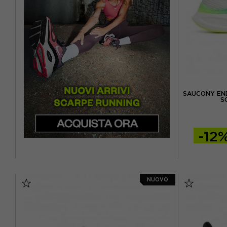
EUR 46.5 / US 12
SAUCONY END
S
-12
EUR 41 /
NUOVO
EUR 42,5 
EUR 44 / U
EUR 45 / 