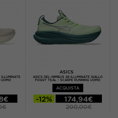
5 / US 10.5
EUR 44 / US 10
EUR 44.5 / US 10.5
 / US 11.5
EUR 45 / US 11
EUR 45.5 / US 11.5
ASICS
 ILLUMINATE
ASICS GEL-NIMBUS 28 ILLUMINATE GIALLO
G UOMO
FOGGY TEAL - SCARPE RUNNING UOMO
ACQUISTA
98€
-12%
174,94€
0€
200,00€
 / US 8,5
EUR 41,5 / US 8
EUR 42 / US 8,5