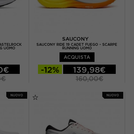
E
SAUCONY
CASTELROCK
SAUCONY RIDE 19 CADET FUEGO - SCARPE
NG UOMO
RUNNING UOMO
ACQUISTA
0€
-12%
139,98€
0€
160,00€
5 / US 7.5
EUR 41 / US 8
EUR 42 / US 8,5
NUOVO
NUOVO
 / US 8.5
EUR 42,5 / US 9
EUR 43 / US 9.5
3 / US 9.5
EUR 44 / US 10
EUR 44,5 / US 10,5
5 / US 10.5
EUR 45 / US 11
EUR 46 / US 11,5
 / US 11.5
EUR 46,5 / US 12