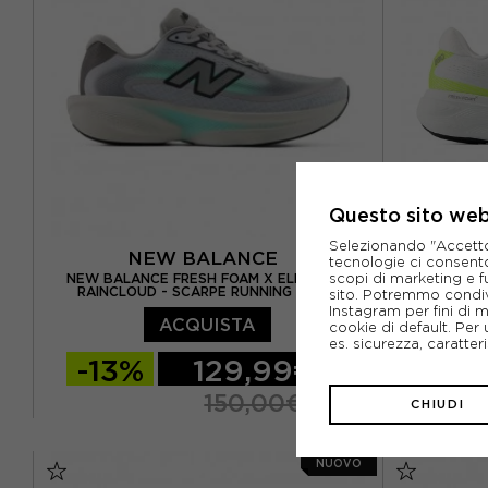
EUR 45 / US 11
EUR 46 / US 11,5
EUR 45 / 
Questo sito web 
Selezionando "Accetto i
NEW BALANCE
tecnologie ci consenton
scopi di marketing e f
NEW BALANCE FRESH FOAM X ELLIPSE V1
NEW BALANC
RAINCLOUD - SCARPE RUNNING UOMO
BIANC
sito. Potremmo condiv
Instagram per fini di 
ACQUISTA
cookie di default. Per 
es. sicurezza, caratte
-13%
129,99€
-15
150,00€
CHIUDI
EUR 41.5 / US 8
EUR 42 / US 8.5
EUR 41.5 
NUOVO
EUR 42.5 / US 9
EUR 43 / US 9.5
EUR 42.5 