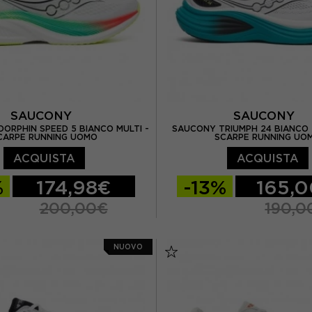
EUR 46.5 / US 12
EUR 46.5 / US 12
SAUCONY
SAUCONY
ORPHIN SPEED 5 BIANCO MULTI -
SAUCONY TRIUMPH 24 BIANCO 
CARPE RUNNING UOMO
SCARPE RUNNING UO
ACQUISTA
ACQUISTA
%
174,98€
-13%
165,
200,00€
190,0
 US 8
EUR 42 / US 8,5
EUR 41 / US 8
EUR 42
NUOVO
/ US 9
EUR 43 / US 9.5
EUR 42,5 / US 9
EUR 4
S 10
EUR 44,5 / US 10,5
EUR 44 / US 10
EUR 44,
US 11
EUR 46 / US 11,5
EUR 45 / US 11
EUR 46 