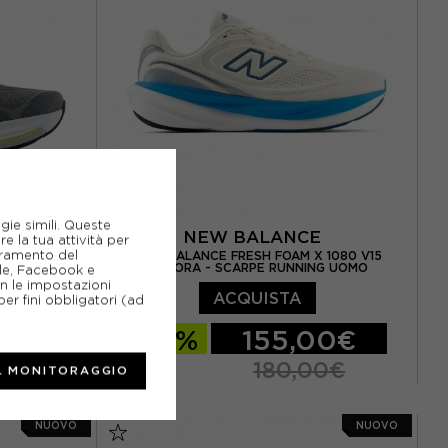
 / US 11.5
EUR 45 / US 11
EUR 45.5 / US 11.5
gie simili. Queste
E
NEW BALANCE
e la tua attività per
ioramento del
0 V15 SLATE
NEW BALANCE FRESH FOAM X 1080 V15
G UOMO
ANGORA - SCARPE RUNNING UOMO
gle, Facebook e
on le impostazioni
ACQUISTA
er fini obbligatori (ad
99€
-13%
155,00€
0€
180,00€
L MONITORAGGIO
 / US 8.5
EUR 41.5 / US 8
EUR 42 / US 8.5
NUOVO
NUOVO
3 / US 9.5
EUR 42.5 / US 9
EUR 43 / US 9.5