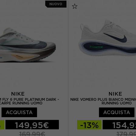
NUOVO
 US 9
EUR 43,5 / US 9,5
EUR 42,5 / US 9
EUR 43
S 10
EUR 44,5 / US 10,5
EUR 44 / US 10
EUR 44,
US 11
EUR 46 / US 11,5
EUR 45 / US 11
EUR 46 
EUR 46,5 / US 12
EUR 46,5 / US 12
NIKE
NIKE
 FLY 6 PURE PLATINIUM DARK -
NIKE VOMERO PLUS BIANCO MIDNI
CARPE RUNNING UOMO
RUNNING UOMO
ACQUISTA
ACQUISTA
%
149,95€
-13%
154,
169,99€
179,9