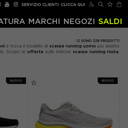
SERVIZIO CLIENTI: CLICCA QUI
ATURA
MARCHI
NEGOZI
SALDI
CI SONO 328 PRODOTTI
ni
scarpe running uomo
e trova il modello di
più adatto
offerte
scarpe running Hoka
e. Scopri le
sulle mitiche
,
NUOVO
NUOVO