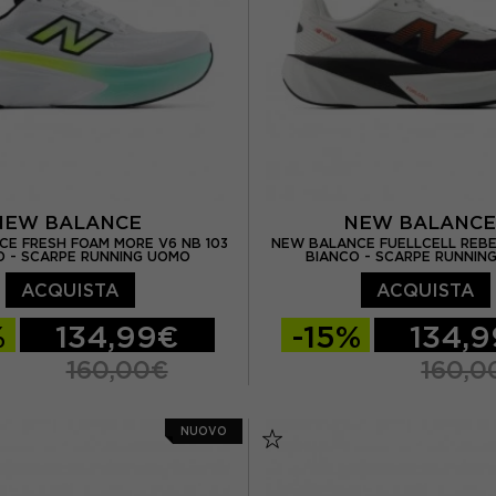
NEW BALANCE
NEW BALANC
E FRESH FOAM MORE V6 NB 103
NEW BALANCE FUELLCELL REBE
O - SCARPE RUNNING UOMO
BIANCO - SCARPE RUNNIN
ACQUISTA
ACQUISTA
%
134,99€
-15%
134,
160,00€
160,0
/ US 8
EUR 42 / US 8.5
EUR 41.5 / US 8
EUR 42
NUOVO
/ US 9
EUR 43 / US 9.5
EUR 42.5 / US 9
EUR 4
S 10
EUR 44.5 / US 10.5
EUR 44 / US 10
EUR 44.