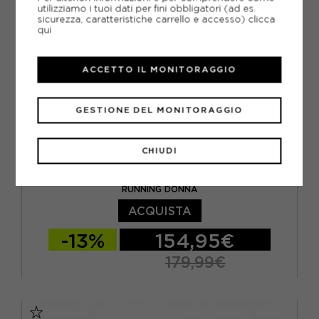
utilizziamo i tuoi dati per fini obbligatori (ad es.
sicurezza, caratteristiche carrello e accesso)
clicca
qui
ACCETTO IL MONITORAGGIO
GESTIONE DEL MONITORAGGIO
CHIUDI
NIKE
NIKE VOMERO PLUS BIANCO ROSA ARGENTO - SCARPE
RUNNING DONNA
ACQUISTA
-13%
154,95€
179,99€
EUR 37,5 / US 6,5
EUR 38 / US 7