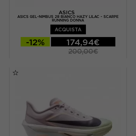
ASICS
ASICS GEL-NIMBUS 28 BIANCO HAZY LILAC - SCARPE
RUNNING DONNA
ACQUISTA
-12%
174,94€
200,00€
EUR 37,5 / US 6,5
EUR 38 / US 7
EUR 39 / US 7,5
EUR 39,5 / US 8
EUR 40 / US 8,5
EUR 40,5 / US 9
EUR 41,5 / US 9,5
EUR 42 / US 10