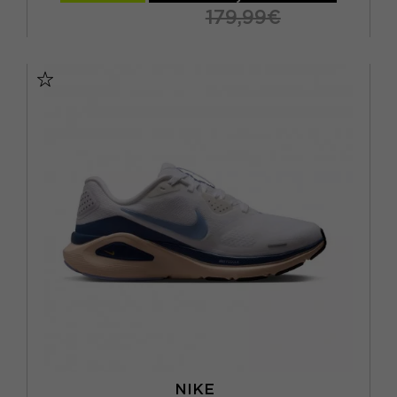
179,99€
EUR 37,5 / US 6,5
EUR 38 / US 7
EUR 38,5 / US 7,5
EUR 39 / US 8
EUR 40 / US 8,5
EUR 40,5 / US 9
EUR 41 / US 9,5
EUR 42 / US 10
NIKE