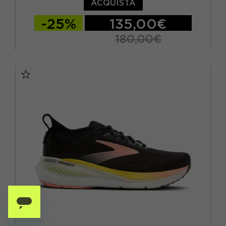
ACQUISTA
-25%
135,00€
180,00€
EUR 37 1/3 / US 6
EUR 38 / US 6.5
EUR 38 2/3 / US 7
EUR 39 1/3 / US 7.5
EUR 40 / US 8
EUR 40 2/3 / US 8.5
EUR 41 1/3 / US 9
EUR 42 / US 9.5