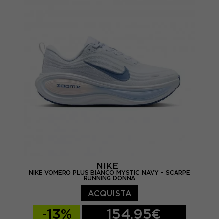
EUR 38,5 / US 7,5
EUR 39 / US 8
EUR 40 / US 8,5
EUR 40,5 / US 9
EUR 41 / US 9,5
EUR 42 / US 10
NIKE
NIKE VOMERO PLUS BIANCO MYSTIC NAVY - SCARPE
RUNNING DONNA
ACQUISTA
-13%
154,95€