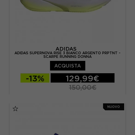
ADIDAS
ADIDAS SUPERNOVA RISE 3 BIANCO ARGENTO PRPTNT -
SCARPE RUNNING DONNA
ACQUISTA
-13%
129,99€
150,00€
EUR 37 1/3 / UK 4,5
EUR 38 / UK 5
NUOVO
EUR 38 2/3 / UK 5,5
EUR 39 1/3 / UK 6
EUR 40 / UK 6,5
EUR 40 2/3 / UK 7
EUR 41 1/3 / UK 7,5
EUR 42 / UK 8