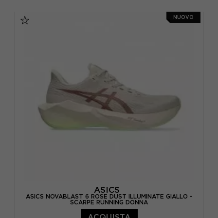
EUR 36 / US 5.5
EUR 36.5 / US 6
NUOVO
EUR 37 / US 6.5
EUR 37.5 / US 7
EUR 38 / US 7.5
EUR 39 / US 8
EUR 40 / US 8.5
EUR 40.5 / US 9
EUR 41 / US 9.5
EUR 41.5 / US 10
EUR 42,5 / US 10,5
ASICS
ASICS NOVABLAST 6 ROSE DUST ILLUMINATE GIALLO -
SCARPE RUNNING DONNA
ACQUISTA