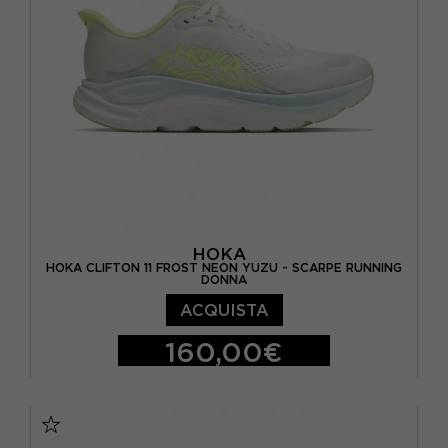
HOKA
HOKA CLIFTON 11 FROST NEON YUZU - SCARPE RUNNING
DONNA
ACQUISTA
160,00€
EUR 36 2/3 / US 5.5
EUR 37 1/3 / US 6
EUR 38 / US 6.5
EUR 38 2/3 / US 7