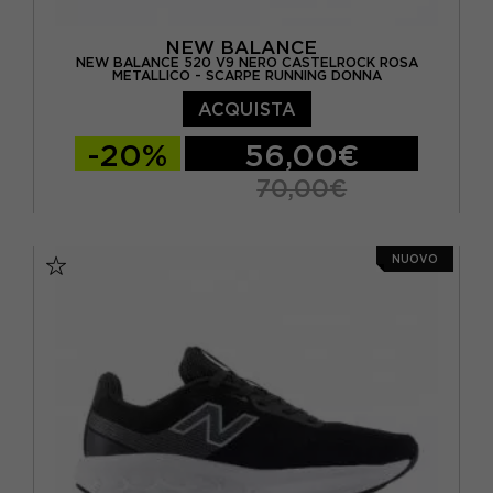
NEW BALANCE
NEW BALANCE 520 V9 NERO CASTELROCK ROSA
METALLICO - SCARPE RUNNING DONNA
ACQUISTA
-20%
56,00€
70,00€
EUR 36.5 / US 6
EUR 37 / US 6.5
NUOVO
EUR 37.5 / US 7
EUR 38 / US 7.5
EUR 39 / US 8
EUR 40 / US 8.5
EUR 40.5 / US 9
EUR 41 / US 9.5