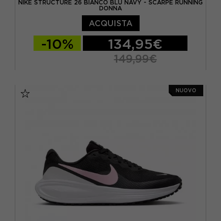
NIKE STRUCTURE 26 BIANCO BLU NAVY - SCARPE RUNNING
DONNA
ACQUISTA
-10%
134,95€
149,99€
EUR 37,5 / US 6,5
EUR 38 / US 7
NUOVO
EUR 38,5 / US 7,5
EUR 39 / US 8
EUR 40 / US 8,5
EUR 40,5 / US 9
EUR 41 / US 9,5
EUR 42 / US 10