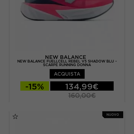
NEW BALANCE
NEW BALANCE FUELLCELL REBEL V5 SHADOW BLU -
SCARPE RUNNING DONNA
ACQUISTA
-15%
134,99€
160,00€
EUR 36 / US 5.5
EUR 36.5 / US 6
NUOVO
EUR 37 / US 6.5
EUR 37.5 / US 7
EUR 38 / US 7.5
EUR 39 / US 8