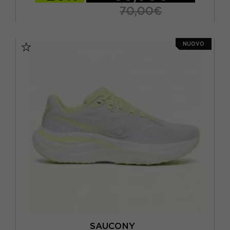
70,00€
EUR 36.5 / US 6
EUR 37 / US 6.5
NUOVO
EUR 37.5 / US 7
EUR 38 / US 7.5
EUR 39 / US 8
EUR 40 / US 8.5
EUR 40.5 / US 9
EUR 41 / US 9.5
SAUCONY