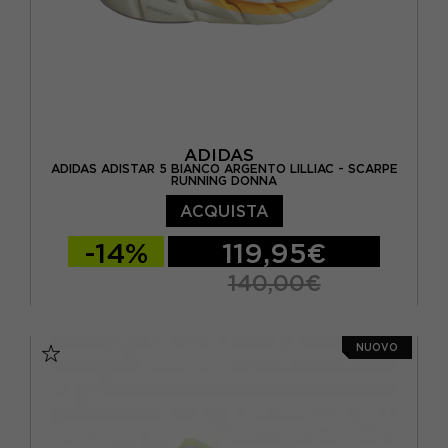
ADIDAS
ADIDAS ADISTAR 5 BIANCO ARGENTO LILLIAC - SCARPE
RUNNING DONNA
ACQUISTA
-14%
119,95€
140,00€
EUR 37 1/3 / UK 4,5
EUR 38 / UK 5
NUOVO
EUR 38 2/3 / UK 5,5
EUR 39 1/3 / UK 6
EUR 40 / UK 6,5
EUR 40 2/3 / UK 7
EUR 41 1/3 / UK 7,5