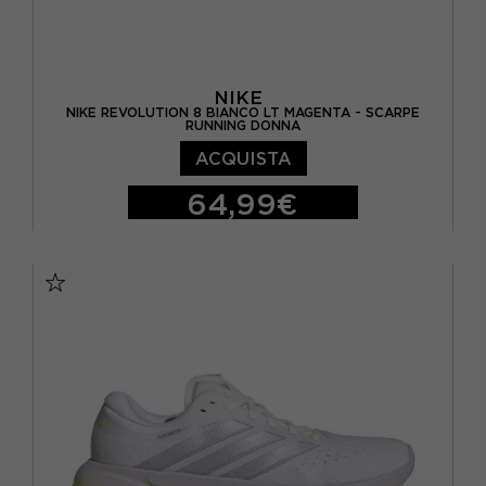
NIKE
NIKE REVOLUTION 8 BIANCO LT MAGENTA - SCARPE
RUNNING DONNA
ACQUISTA
64,99€
EUR 36,5 / US 6
EUR 37,5 / US 6,5
EUR 38 / US 7
EUR 38,5 / US 7,5
EUR 39 / US 8
EUR 40 / US 8,5
EUR 40,5 / US 9
EUR 41 / US 9,5
EUR 42 / US 10