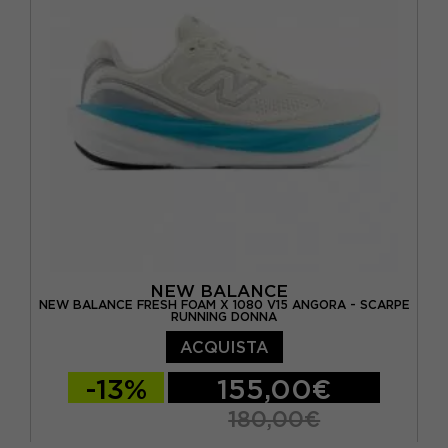
EUR 40 / US 8.5
EUR 40.5 / US 9
EUR 41 / US 9.5
EUR 41.5 / US 10
EUR 42,5 / US 10,5
NEW BALANCE
NEW BALANCE FRESH FOAM X 1080 V15 ANGORA - SCARPE
RUNNING DONNA
ACQUISTA
-13%
155,00€
180,00€