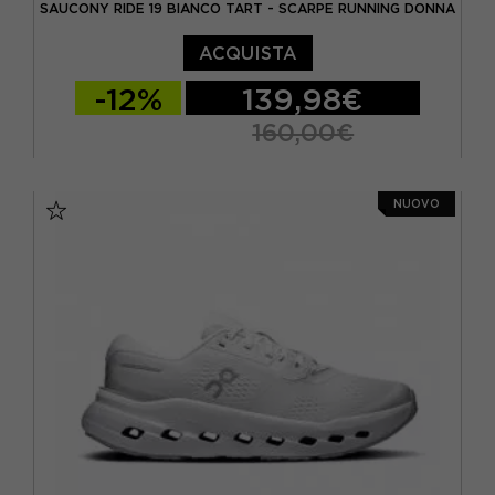
SAUCONY RIDE 19 BIANCO TART - SCARPE RUNNING DONNA
ACQUISTA
-12%
139,98€
160,00€
EUR 37,5 / US 6,5
EUR 38 / US 7
NUOVO
EUR 38,5 / US 7,5
EUR 39 / US 8
EUR 40 / US 8,5
EUR 40,5 / US 9
EUR 41 / US 9,5
EUR 42 / US 10