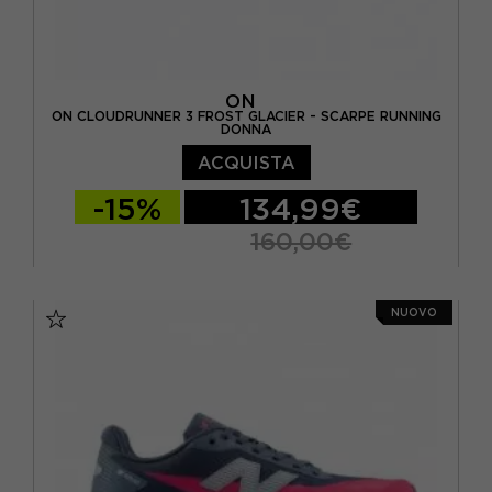
ON
ON CLOUDRUNNER 3 FROST GLACIER - SCARPE RUNNING
DONNA
ACQUISTA
-15%
134,99€
160,00€
EUR 37,5 / US 6,5
EUR 38 / US 7
NUOVO
EUR 38,5 / US 7,5
EUR 39 / US 8
EUR 40 / US 8,5
EUR 40,5 / US 9
EUR 41 / US 9,5
EUR 42 / US 10