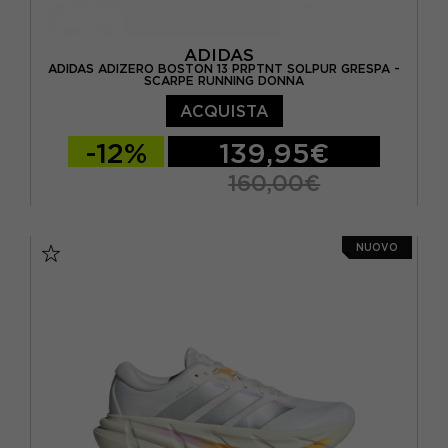
ADIDAS
ADIDAS ADIZERO BOSTON 13 PRPTNT SOLPUR GRESPA -
SCARPE RUNNING DONNA
ACQUISTA
-12%
139,95€
160,00€
EUR 37 1/3 / UK 4,5
EUR 38 / UK 5
NUOVO
EUR 38 2/3 / UK 5,5
EUR 39 1/3 / UK 6
EUR 40 / UK 6,5
EUR 40 2/3 / UK 7
EUR 41 1/3 / UK 7,5
EUR 42 / UK 8