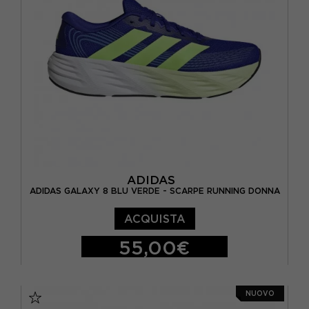
ADIDAS
ADIDAS GALAXY 8 BLU VERDE - SCARPE RUNNING DONNA
ACQUISTA
55,00€
EUR 41 1/3 / UK 7,5
EUR 42 / UK 8
NUOVO
EUR 42 2/3 / UK 8,5
EUR 43 1/3 / UK 9