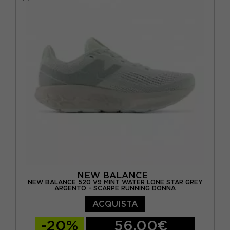
EUR 37.5 / US 7
EUR 38 / US 7.5
EUR 39 / US 8
EUR 40 / US 8.5
EUR 40.5 / US 9
EUR 41 / US 9.5
NEW BALANCE
NEW BALANCE 520 V9 MINT WATER LONE STAR GREY
ARGENTO - SCARPE RUNNING DONNA
ACQUISTA
-20%
56,00€