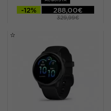
-12%
288,00€
329,99€
TU