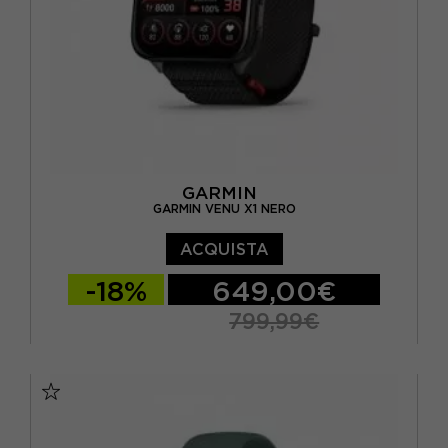
GARMIN
GARMIN VENU X1 NERO
ACQUISTA
-18%
649,00€
799,99€
TU