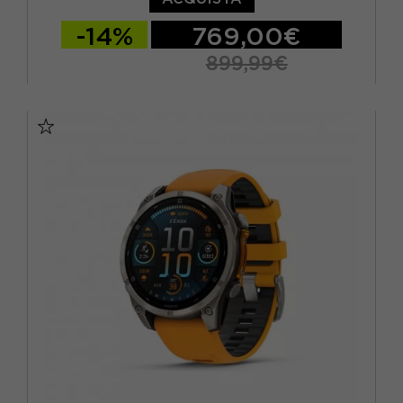
-14%
769,00€
899,99€
TU