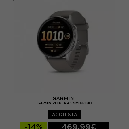
BIANCO
(1)
GRIGIO
(8)
NERO
(12)
ORO
(2)
VERDE
(1)
GARMIN
GARMIN VENU 4 45 MM GRIGIO
ACQUISTA
-14%
469,99€