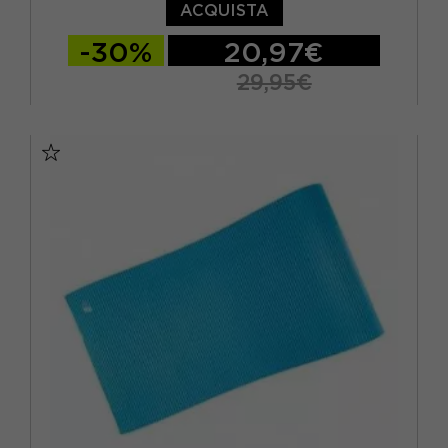
ACQUISTA
-30%
20,97€
29,95€
TU