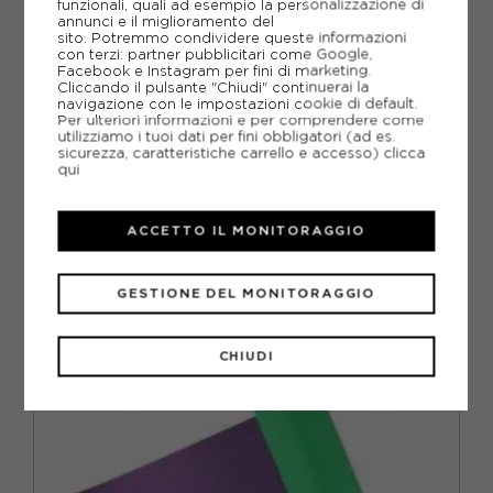
funzionali, quali ad esempio la personalizzazione di
annunci e il miglioramento del
sito. Potremmo condividere queste informazioni
con terzi: partner pubblicitari come Google,
Facebook e Instagram per fini di marketing.
Cliccando il pulsante "Chiudi" continuerai la
navigazione con le impostazioni cookie di default.
Per ulteriori informazioni e per comprendere come
utilizziamo i tuoi dati per fini obbligatori (ad es.
sicurezza, caratteristiche carrello e accesso)
clicca
GET FIT
qui
GETFIT MATERASSINO YOGA MAT VIOLET/ORANGE
1830X615X5,5
ACQUISTA
ACCETTO IL MONITORAGGIO
-10%
17,96€
GESTIONE DEL MONITORAGGIO
19,95€
TU
CHIUDI