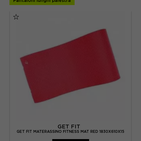
Pantaloni lunghi palestra
ROSSO
(1)
VERDE
(2)
VIOLA
(2)
GET FIT
GET FIT MATERASSINO FITNESS MAT RED 1830X610X15