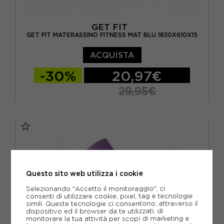
GET FIT
GET FIT MATERASSINO FITNESS MAT BLU 1830X610X15
ACQUISTA
-30%
20,97€
29,95€
TU
Questo sito web utilizza i cookie
Selezionando "Accetto il monitoraggio", ci
consenti di utilizzare cookie, pixel, tag e tecnologie
simili. Queste tecnologie ci consentono, attraverso il
dispositivo ed il browser da te utilizzati, di
monitorare la tua attività per scopi di marketing e