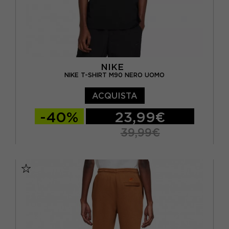
NIKE
NIKE T-SHIRT M90 NERO UOMO
ACQUISTA
-40%
23,99€
39,99€
S
M
L
XL