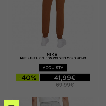
NIKE
NIKE PANTALONI CON POLSINO MORO UOMO
ACQUISTA
-40%
41,99€
69,99€
S
M
L
XL