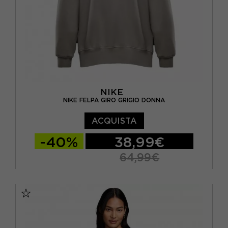
NIKE
NIKE FELPA GIRO GRIGIO DONNA
ACQUISTA
-40%
38,99€
64,99€
XS
S
M
L