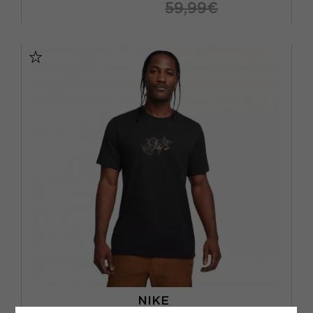
59,99€
S
M
L
XL
NIKE
NIKE T-SHIRT LOGO BACK NERO UOMO