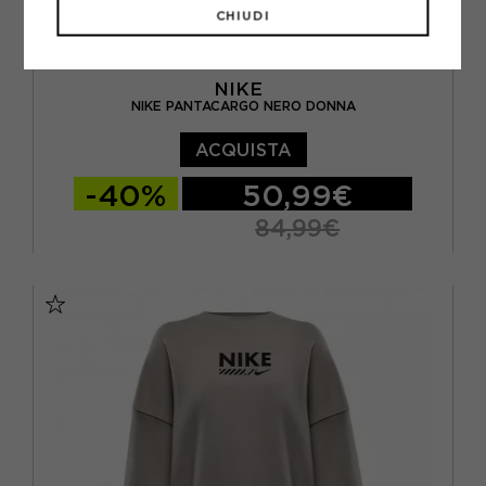
CHIUDI
NIKE
NIKE PANTACARGO NERO DONNA
ACQUISTA
-40%
50,99€
84,99€
XS
S
M
L