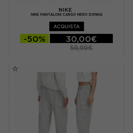
NIKE
NIKE PANTALONI CARGO NERO DONNA
ACQUISTA
-50%
30,00€
59,99€
XS
S
M
L