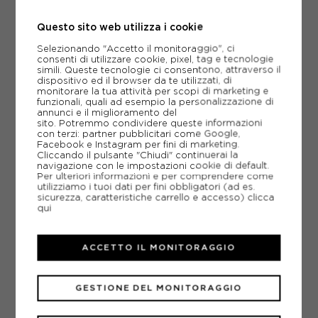
Questo sito web utilizza i cookie
ACQUISTA
Selezionando "Accetto il monitoraggio", ci
-40%
20,99€
consenti di utilizzare cookie, pixel, tag e tecnologie
simili. Queste tecnologie ci consentono, attraverso il
34,99€
dispositivo ed il browser da te utilizzati, di
monitorare la tua attività per scopi di marketing e
funzionali, quali ad esempio la personalizzazione di
S
M
L
XL
annunci e il miglioramento del
sito. Potremmo condividere queste informazioni
con terzi: partner pubblicitari come Google,
Facebook e Instagram per fini di marketing.
Cliccando il pulsante "Chiudi" continuerai la
navigazione con le impostazioni cookie di default.
Per ulteriori informazioni e per comprendere come
utilizziamo i tuoi dati per fini obbligatori (ad es.
sicurezza, caratteristiche carrello e accesso)
clicca
qui
ACCETTO IL MONITORAGGIO
GESTIONE DEL MONITORAGGIO