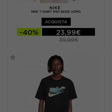
NIKE
NIKE T-SHIRT M90 BEIGE UOMO
ACQUISTA
-40%
23,99€
39,99€
S
M
L
XL