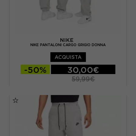
NIKE
NIKE PANTALONI CARGO GRIGIO DONNA
ACQUISTA
-50%
30,00€
59,99€
XS
S
M
L