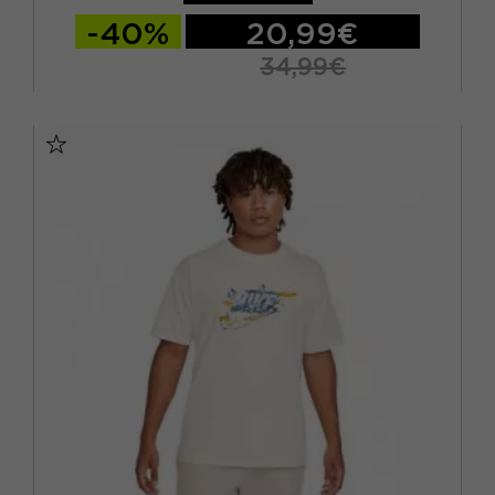
-40%
20,99€
34,99€
S
M
L
XL