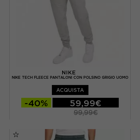
NIKE
NIKE TECH FLEECE PANTALONI CON POLSINO GRIGIO UOMO
ACQUISTA
-40%
59,99€
99,99€
S
M
L
XL