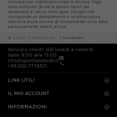
necessari per stabilizzarsi lungo la discesa. Oggi
sono moltissimi gli stili di questo sport: dal
raceboard al veloce ritmo gara. Ad ogni stile
corrisponde un abbigliamento e un'attrezzatura
specifica anche perchè gli snowboarder sono atleti
particolarmente attenti al look!
Sport
Outdoor e neve
Snowboard
Servizio clienti: dal lunedì a venerdì
dalle 9:00 alle 13:00
info@sportlandweb.it
+39.030.7778571
LINK UTILI
IL MIO ACCOUNT
INFORMAZIONI