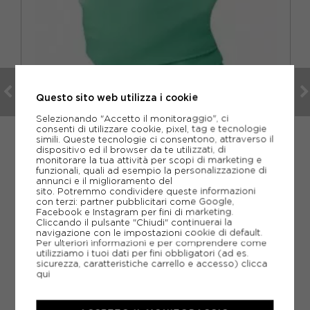
Questo sito web utilizza i cookie
Selezionando "Accetto il monitoraggio", ci
consenti di utilizzare cookie, pixel, tag e tecnologie
simili. Queste tecnologie ci consentono, attraverso il
dispositivo ed il browser da te utilizzati, di
monitorare la tua attività per scopi di marketing e
funzionali, quali ad esempio la personalizzazione di
PICTURE
annunci e il miglioramento del
PICTURE SCALDACOLLO SNOWBOARD LOGO VERDE
sito. Potremmo condividere queste informazioni
con terzi: partner pubblicitari come Google,
Facebook e Instagram per fini di marketing.
ACQUISTA
Cliccando il pulsante "Chiudi" continuerai la
navigazione con le impostazioni cookie di default.
-30%
20,30€
Per ulteriori informazioni e per comprendere come
utilizziamo i tuoi dati per fini obbligatori (ad es.
sicurezza, caratteristiche carrello e accesso)
clicca
29,00€
qui
TU
SNOWBOARD,