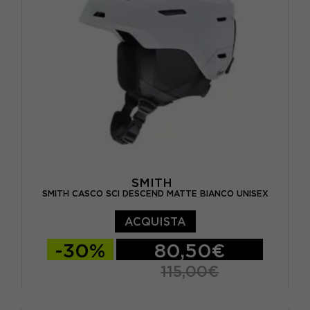
SMITH
SMITH CASCO SCI DESCEND MATTE BIANCO UNISEX
ACQUISTA
-30%
80,50€
115,00€
M - 55/59
S - 51/55