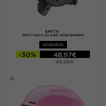
SMITH
SMITH CASCO SCI GLIDE VERDE BAMBINO
ACQUISTA
-30%
48,97€
69,95€
48/52 CM
51/55 CM
55/59 CM