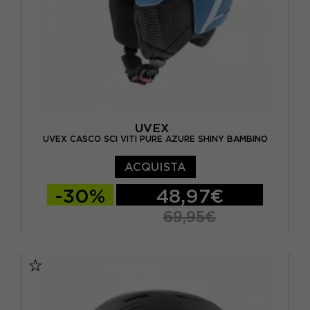
UVEX
UVEX CASCO SCI VITI PURE AZURE SHINY BAMBINO
ACQUISTA
-30%
48,97€
69,95€
46/50 CM
51/55 CM