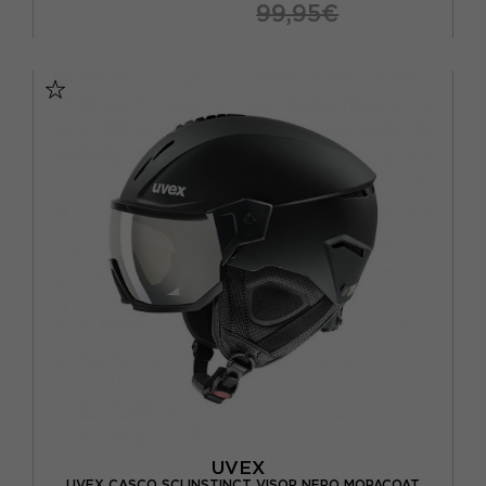
99,95€
54/58 CM
58/62 CM
UVEX
UVEX CASCO SCI INSTINCT VISOR NERO MOPACOAT