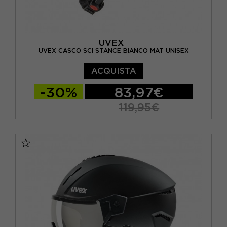
UVEX
UVEX CASCO SCI STANCE BIANCO MAT UNISEX
ACQUISTA
-30%
83,97€
119,95€
54/58 CM
58/62 CM