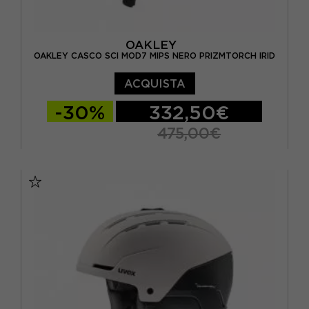
OAKLEY
OAKLEY CASCO SCI MOD7 MIPS NERO PRIZMTORCH IRID
ACQUISTA
-30%
332,50€
475,00€
55/59
59/61