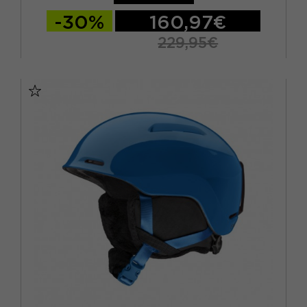
-30%
160,97€
229,95€
M 55/59