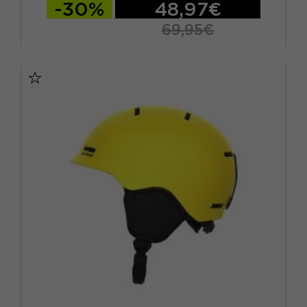
-30%
48,97€
69,95€
53/56 CM
56/59 CM