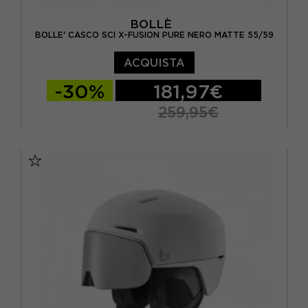
BOLLÈ
BOLLE' CASCO SCI X-FUSION PURE NERO MATTE 55/59
ACQUISTA
-30%
181,97€
259,95€
M 55/59