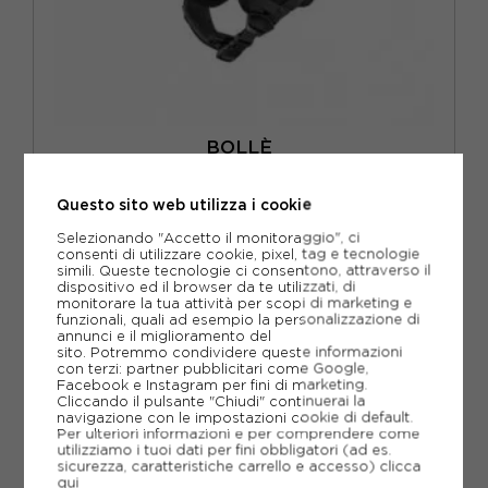
BOLLÈ
BOLLE' CASCO SCI X-FUSION PURE BIANCO GRIGIO MATTE
55/59
Questo sito web utilizza i cookie
ACQUISTA
Selezionando "Accetto il monitoraggio", ci
-30%
181,97€
consenti di utilizzare cookie, pixel, tag e tecnologie
simili. Queste tecnologie ci consentono, attraverso il
259,95€
dispositivo ed il browser da te utilizzati, di
monitorare la tua attività per scopi di marketing e
funzionali, quali ad esempio la personalizzazione di
M 55/59
annunci e il miglioramento del
sito. Potremmo condividere queste informazioni
con terzi: partner pubblicitari come Google,
Facebook e Instagram per fini di marketing.
Cliccando il pulsante "Chiudi" continuerai la
navigazione con le impostazioni cookie di default.
Per ulteriori informazioni e per comprendere come
utilizziamo i tuoi dati per fini obbligatori (ad es.
sicurezza, caratteristiche carrello e accesso)
clicca
qui