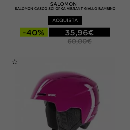
SALOMON
SALOMON CASCO SCI ORKA VIBRANT GIALLO BAMBINO
ACQUISTA
-40%
35,96€
60,00€
49/53 CM
53/56 CM
56/59 CM