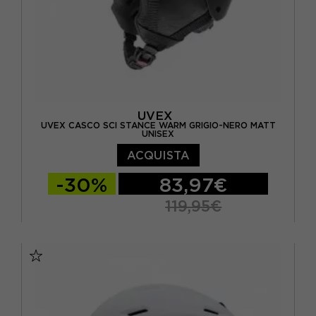
UVEX
UVEX CASCO SCI STANCE WARM GRIGIO-NERO MATT
UNISEX
ACQUISTA
-30%
83,97€
119,95€
54/58 CM
58/62 CM