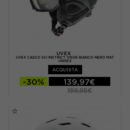
UVEX
UVEX CASCO SCI INSTINCT VISOR BIANCO-NERO MAT
UNISEX
ACQUISTA
-30%
139,97€
199,95€
56/58 CM
59/61 CM