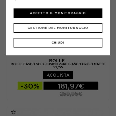
ACCETTO IL MONITORAGGIO
GESTIONE DEL MONITORAGGIO
CHIUDI
BOLLÈ
BOLLE' CASCO SCI X-FUSION PURE BIANCO GRIGIO MATTE
52/55
ACQUISTA
-30%
181,97€
259,95€
52/55