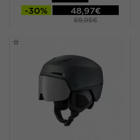
-30%
48,97€
69,95€
53/56 CM
56/59 CM