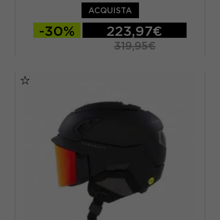
59/62 CM
(1)
ACQUISTA
62/64 CM
(1)
-30%
223,97€
M
(13)
319,95€
S
(11)
M
L
XL
(2)
XL/XXL
(1)
XS
(2)