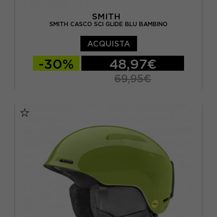
SMITH
SMITH CASCO SCI GLIDE BLU BAMBINO
ACQUISTA
-30%
48,97€
69,95€
48/52 CM
51/55 CM
55/59 CM