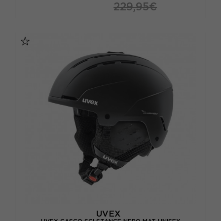
229,95€
52/55
UVEX