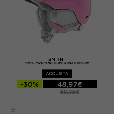
SMITH
SMITH CASCO SCI GLIDE ROSA BAMBINO
ACQUISTA
-30%
48,97€
69,95€
48/52 CM
51/55 CM
55/59 CM