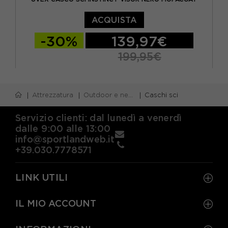
ACQUISTA
-30%
139,97€
199,95€
56/58 CM
59/61 CM
Attrezzatura
Outdoor e neve
Caschi sci
Servizio clienti: dal lunedì a venerdì
dalle 9:00 alle 13:00
info@sportlandweb.it
+39.030.7778571
LINK UTILI
IL MIO ACCOUNT