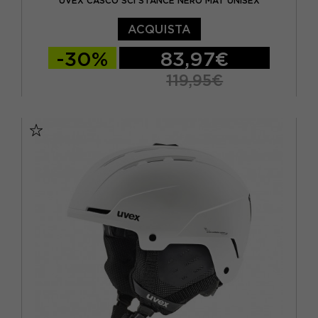
UVEX CASCO SCI STANCE NERO MAT UNISEX
ACQUISTA
-30%
83,97€
119,95€
54/58 CM
58/62 CM