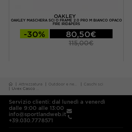
OAKLEY
E
OAKLEY MASCHERA SCI O FRAME 2.0 PRO M BIANCO OPACO
B
FIRE IRID&PERS
-30%
80,50€
115,00€
Attrezzatura
Outdoor e neve
Caschi sci
Uvex Casco Sci Instinct Visor Bianco-Nero Mat Unisex
Servizio clienti: dal lunedì a venerdì
dalle 9:00 alle 13:00
info@sportlandweb.it
+39.030.7778571