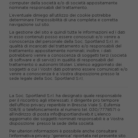
computer della società e/o di società appositamente
nominate responsabili del trattamento.
L’eventuale diniego all’utilizzo dei cookie potrebbe
determinare l’impossibilità di una completa e corretta
navigazione sul sito.
La gestione del sito e quindi tutte le informazioni ed i dati
in esso contenuti posso essere conosciuti e/o venire a
conoscenza del personale della
Soc.
Sportland S.r.l. in
qualità di incaricati del trattamento e/o responsabili del
trattamento appositamente nominati, inoltre, i dati
potrebbero venire a conoscenza di soggetti terzi (società
di software e di servizi) in qualità di responsabili del
trattamento o autonomi titolari. L’elenco aggiornato dei
soggetti a cui i Vostri dati potranno essere comunicati e/o
venire a conoscenza è a Vostra disposizione presso la
sede legale della
Soc.
Sportland S.r.l.
La Soc. Sportland S.r.l. ha designato quale responsabile
per il riscontro agli interessati, il dirigente pro tempore
dell’ufficio privacy reperibile in Brescia Viale S. Eufemia
108/E o telefonicamente al numero tel. 030/7778571 o
all’indirizzo di posta info@sportlandweb.it L’elenco
aggiornato dei soggetti nominati responsabili è a Vostra
disposizione presso la sede della società.
Per ulteriori informazioni è possibile anche consultare
l’informativa privacy “generica” riportata nel presente sito.