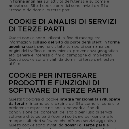
in
forma anonima
sull’attività dell’utenza e su come è
arrivata sul Sito. I cookie analitici sono inviati dal Sito
Stesso o da domini di terze parti.
COOKIE DI ANALISI DI SERVIZI
DI TERZE PARTI
Questi cookie sono utilizzati al fine di raccogliere
informazioni sull’
uso del Sito
da parte degli utenti in
forma
anonima
quali: pagine visitate, tempo di permanenza,
origini del traffico di provenienza, provenienza geografica,
età, genere e interessi ai fini di campagne di marketing.
Questi cookie sono inviati da domini di terze parti esterni
al Sito
.
COOKIE PER INTEGRARE
PRODOTTI E FUNZIONI DI
SOFTWARE DI TERZE PARTI
Questa tipologia di cookie
integra funzionalità sviluppate
da terzi
all’interno delle pagine del Sito come le icone e le
preferenze espresse nei social network al fine di
condivisione dei contenuti del sito o per l’uso di servizi
software di terze parti (come i software per generare le
mappe e ulteriori software che offrono servizi aggiuntivi).
Questi cookie sono inviati da
domini di terze parti
e