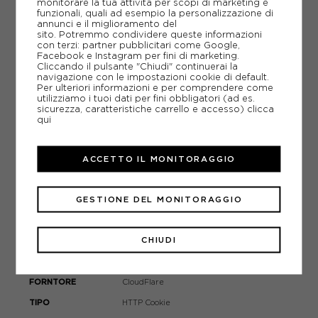
monitorare la tua attività per scopi di marketing e
funzionali, quali ad esempio la personalizzazione di
HTTP Cookie
annunci e il miglioramento del
sito. Potremmo condividere queste informazioni
Registra un ID univoco utilizzato per
con terzi: partner pubblicitari come Google,
generare dati statistici su come il visitatore
Facebook e Instagram per fini di marketing.
utilizza il sito internet.
Cliccando il pulsante "Chiudi" continuerai la
navigazione con le impostazioni cookie di default.
analitico
Per ulteriori informazioni e per comprendere come
_dc_gtm_*
utilizziamo i tuoi dati per fini obbligatori (ad es.
sicurezza, caratteristiche carrello e accesso)
clicca
sessione
qui
Google
ACCETTO IL MONITORAGGIO
HTML Local Storage
Utilizzato da Google Tag manager per
controllare il caricamento degli script tag di
Google Analytics
GESTIONE DEL MONITORAGGIO
tecnico
CHIUDI
__cf_bm
30 minuti
CloudFlare
HTTP Cookie