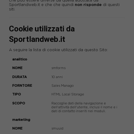
che può essere diverse da quella adottata da
Sportlandweb.it e che che quindi
non risponde
di questi
siti
.
Cookie utilizzati da
Sportlandweb.it
A seguire la lista di cookie utilizzati da questo Sito:
analitico
CATEGORIA
NOME
DURATA
FORNTORE
TIPO
SCOPO
smforms
10 anni
Sales Manago
HTML Local Storage
Raccoglie dati della navigazione e
dell'attività dell'utente, inclusi il nome e i
dati di contatto inseriti nei moduli.
marketing
smuuid