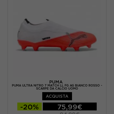
EUR 30 / UK 11.5
EUR 31 / UK 12
EUR 32 / UK 13
EUR 33 / UK 1
EUR 34 / UK 1.5
EUR 35 / UK 2.5
EUR 36 / UK 3.5
EUR 38.5 / UK 5.5
PUMA
PUMA ULTRA NITRO 7 MATCH LL FG AG BIANCO ROSSO -
SCARPE DA CALCIO UOMO
ACQUISTA
-20%
75,99€