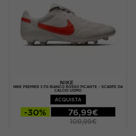
EUR 36 / UK 3.5
EUR 38.5 / UK 5.5
NIKE
NIKE PREMIER 3 FG BIANCO ROSSO PICANTE - SCARPE DA
CALCIO UOMO
ACQUISTA
-30%
76,99€
109,99€
EUR 40 / US 7
EUR 40,5 / US 7,5