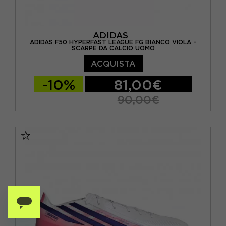
ADIDAS
ADIDAS F50 HYPERFAST LEAGUE FG BIANCO VIOLA -
SCARPE DA CALCIO UOMO
ACQUISTA
-10%
81,00€
90,00€
EUR 39 1/3 / UK 6
EUR 40 / UK 6,5
EUR 40 2/3 / UK 7
EUR 41 1/3 / UK 7,5
EUR 42 / UK 8
EUR 42 2/3 / UK 8,5
EUR 43 1/3 / UK 9
EUR 44 / UK 9,5
EUR 44 2/3 / UK 10
EUR 45 1/3 / UK 10,5
EUR 46 / UK 11
EUR 46 2/3 / UK 11,5