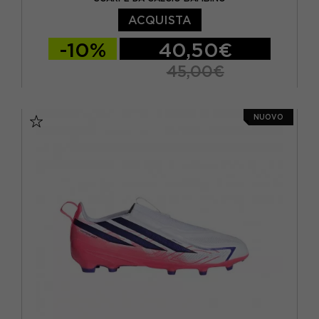
ACQUISTA
-10%
40,50€
45,00€
EUR 25
EUR 26
EUR 27
NUOVO
EUR 28 / UK 10.5K
EUR 29 / UK 11K
EUR 30 / UK 11.5K
EUR 31 / UK 12.5K
EUR 32 / UK 13.5K