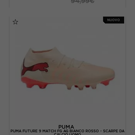
94,99€
EUR 40.5 / UK 7.0
EUR 41 / UK 7.5
NUOVO
EUR 42 / UK 8.0
EUR 42.5 / UK 8.5
EUR 43 / UK 9
EUR 44 / UK 9.5
EUR 44.5 / UK 10
EUR 45 / UK 10.5
EUR 46 / UK 11
PUMA
PUMA FUTURE 9 MATCH FG AG BIANCO ROSSO - SCARPE DA
CALCIO UOMO