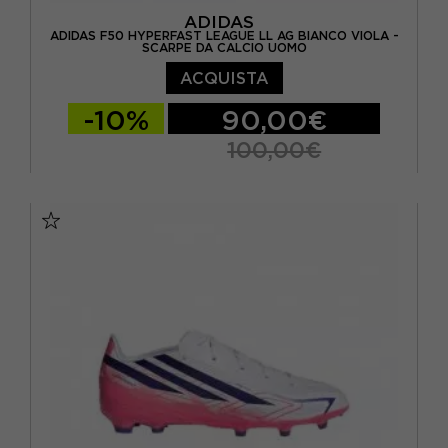
ADIDAS
ADIDAS F50 HYPERFAST LEAGUE LL AG BIANCO VIOLA -
SCARPE DA CALCIO UOMO
ACQUISTA
-10%
90,00€
100,00€
EUR 40 / UK 6,5
EUR 40 2/3 / UK 7
EUR 41 1/3 / UK 7,5
EUR 42 / UK 8
EUR 42 2/3 / UK 8,5
EUR 43 1/3 / UK 9
EUR 44 / UK 9,5
EUR 44 2/3 / UK 10
EUR 45 1/3 / UK 10,5
EUR 46 / UK 11
EUR 46 2/3 / UK 11,5