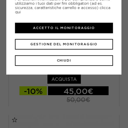
utilizziamo i tuoi dati per fini obbligatori (ad es.
sicurezza, caratteristiche carrello e accesso)
clicca
qui
ACCETTO IL MONITORAGGIO
GESTIONE DEL MONITORAGGIO
CHIUDI
ADIDAS
ADIDAS F50 HYPERFAST CLUB TF BIANCO VIOLA - SCARPE
DA CALCIO BAMBINO
ACQUISTA
-10%
45,00€
50,00€
EUR 28 / UK 10.5K
EUR 29 / UK 11K
EUR 30 / UK 11.5K
EUR 31 / UK 12.5K