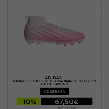
EUR 32 / UK 13.5K
EUR 33 / UK 1
EUR 34 / UK 2
EUR 35 / UK 2.5
EUR 36 / UK 3,5
EUR 36 2/3 / UK 4
EUR 37 1/3 / UK 4,5
EUR 38 / UK 5
EUR 38 2/3 / UK 5,5
ADIDAS
ADIDAS F50 LEAGUE FG AG ROSA BIANCO - SCARPE DA
CALCIO BAMBINO
ACQUISTA
-10%
67,50€