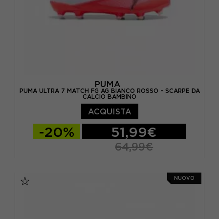
PUMA
PUMA ULTRA 7 MATCH FG AG BIANCO ROSSO - SCARPE DA
CALCIO BAMBINO
ACQUISTA
-20%
51,99€
64,99€
EUR 20 / UK 4
EUR 21 / UK 4,5
NUOVO
EUR 22 / UK 5
EUR 33 / UK 1
EUR 34 / UK 1.5
EUR 35 / UK 2.5