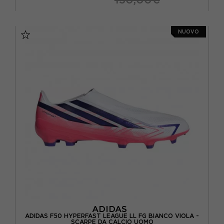
EUR 39 1/3 / UK 6
EUR 40 / UK 6,5
NUOVO
EUR 40 2/3 / UK 7
EUR 41 1/3 / UK 7,5
EUR 42 / UK 8
EUR 42 2/3 / UK 8,5
EUR 43 1/3 / UK 9
EUR 44 / UK 9,5
EUR 44 2/3 / UK 10
EUR 45 1/3 / UK 10,5
EUR 46 / UK 11
EUR 46 2/3 / UK 11,5
ADIDAS
ADIDAS F50 HYPERFAST LEAGUE LL FG BIANCO VIOLA -
SCARPE DA CALCIO UOMO