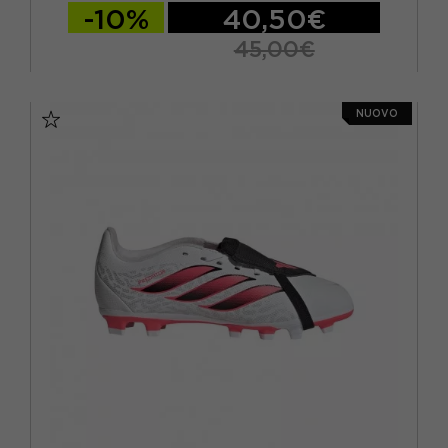
-10%
40,50€
45,00€
EUR 26
EUR 27
EUR 28 / UK 10.5K
NUOVO
EUR 29 / UK 11K
EUR 30 / UK 11.5K
EUR 31 / UK 12.5K
EUR 32 / UK 13.5K