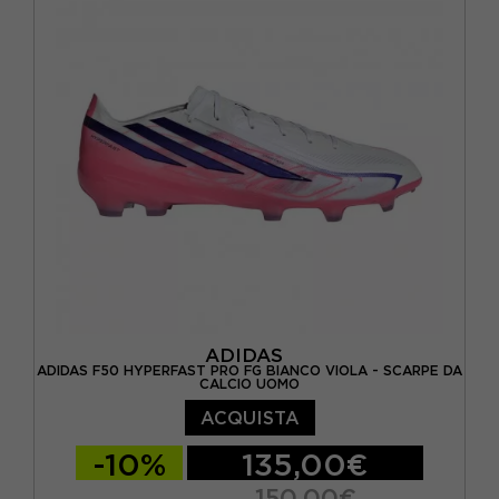
EUR 42 / UK 8
EUR 42 2/3 / UK 8,5
EUR 43 1/3 / UK 9
EUR 44 / UK 9,5
EUR 44 2/3 / UK 10
EUR 45 1/3 / UK 10,5
EUR 46 / UK 11
ADIDAS
ADIDAS F50 HYPERFAST PRO FG BIANCO VIOLA - SCARPE DA
CALCIO UOMO
ACQUISTA
-10%
135,00€
150,00€