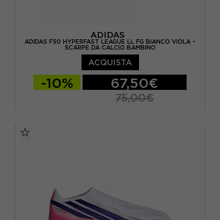
ADIDAS
ADIDAS F50 HYPERFAST LEAGUE LL FG BIANCO VIOLA -
SCARPE DA CALCIO BAMBINO
ACQUISTA
-10%
67,50€
75,00€
EUR 33 / UK 1
EUR 34 / UK 2
EUR 35 / UK 2.5
EUR 36 / UK 3,5
EUR 36 2/3 / UK 4
EUR 37 1/3 / UK 4,5
EUR 38 / UK 5
EUR 38 2/3 / UK 5,5