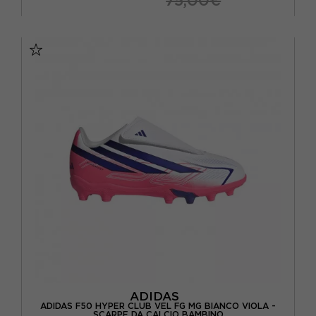
75,00€
EUR 34 / UK 2
EUR 35 / UK 2.5
EUR 36 / UK 3,5
EUR 36 2/3 / UK 4
EUR 37 1/3 / UK 4,5
EUR 38 / UK 5
EUR 38 2/3 / UK 5,5
ADIDAS
ADIDAS F50 HYPER CLUB VEL FG MG BIANCO VIOLA -
SCARPE DA CALCIO BAMBINO