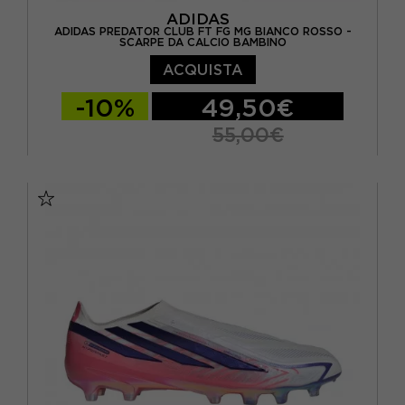
ADIDAS
ADIDAS PREDATOR CLUB FT FG MG BIANCO ROSSO -
SCARPE DA CALCIO BAMBINO
ACQUISTA
-10%
49,50€
55,00€
EUR 30 / UK 11.5K
EUR 31 / UK 12.5K
EUR 32 / UK 13.5K
EUR 33 / UK 1
EUR 34 / UK 2
EUR 35 / UK 2.5
EUR 36 / UK 3,5
EUR 36 2/3 / UK 4
EUR 37 1/3 / UK 4,5