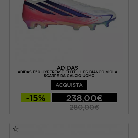
EUR 46 / UK 11
ADIDAS
ADIDAS F50 HYPERFAST ELITE LL FG BIANCO VIOLA -
SCARPE DA CALCIO UOMO
ACQUISTA
-15%
238,00€
280,00€
EUR 39 1/3 / UK 6
EUR 40 / UK 6,5
EUR 40 2/3 / UK 7
EUR 41 1/3 / UK 7,5