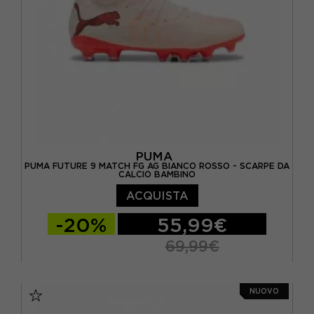
PUMA
PUMA FUTURE 9 MATCH FG AG BIANCO ROSSO - SCARPE DA
CALCIO BAMBINO
ACQUISTA
-20%
55,99€
69,99€
EUR 20 / UK 4
EUR 21 / UK 4,5
NUOVO
EUR 22 / UK 5
EUR 23 / UK 6