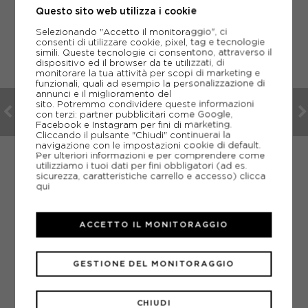
Questo sito web utilizza i cookie
Selezionando "Accetto il monitoraggio", ci
consenti di utilizzare cookie, pixel, tag e tecnologie
simili. Queste tecnologie ci consentono, attraverso il
dispositivo ed il browser da te utilizzati, di
monitorare la tua attività per scopi di marketing e
funzionali, quali ad esempio la personalizzazione di
annunci e il miglioramento del
sito. Potremmo condividere queste informazioni
con terzi: partner pubblicitari come Google,
Facebook e Instagram per fini di marketing.
Cliccando il pulsante "Chiudi" continuerai la
navigazione con le impostazioni cookie di default.
Per ulteriori informazioni e per comprendere come
utilizziamo i tuoi dati per fini obbligatori (ad es.
sicurezza, caratteristiche carrello e accesso)
clicca
qui
SCHREUDERS
O
SCHREUDERS BOB NEVE SLEDGE UFO LIME BAMBINO
ACCETTO IL MONITORAGGIO
ACQUISTA
-30%
27,97€
GESTIONE DEL MONITORAGGIO
39,95€
CHIUDI