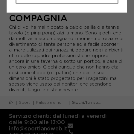
TU
AREA GIOCHI DI
COMPAGNIA
Chi di voi ha mai giocato a calcio balilla o a tennis
tavolo (o ping pong) alzi la mano. Sono giochi che
da molti anni accompagnano i momenti di relax e di
divertimento di tante persone ed è facile scorgerli
al mare utilizzati dai ragazzini, oppure negli ambienti
ritiro delle squadre professionistiche, oppure
ancora in una taverna o sotto un portico, a casa di
un caro amico. Giochi dunque che non hanno età,
così come il bob (o i pattini) che per le sue
dimensioni è stato progettato per i ragazzini, ma
spesso viene usato dai genitori che scendono,
divertiti, lungo le piste innevate.
Sport
Palestra e home gym
Giochi/fun sport
Servizio clienti: dal lunedì a venerdì
dalle 9:00 alle 13:00
info@sportlandweb.it