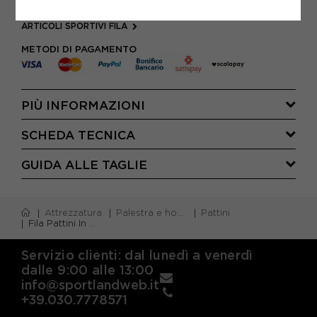
PATTINI
ARTICOLI SPORTIVI FILA
METODI DI PAGAMENTO
PIÙ INFORMAZIONI
SCHEDA TECNICA
GUIDA ALLE TAGLIE
Attrezzatura
Palestra e home gym
Pattini
Fila Pattini In Linea X-One Nero Rosso Bambino
Servizio clienti: dal lunedì a venerdì
dalle 9:00 alle 13:00
info@sportlandweb.it
+39.030.7778571