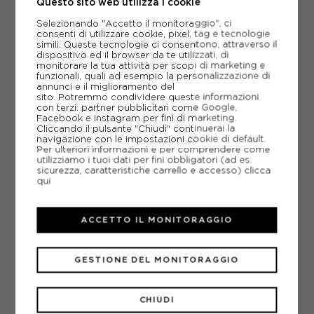
Questo sito web utilizza i cookie
*PREZZI INCLUSA IVA ED ESCLUSE LE SPESE DI SPEDIZIONE.
Selezionando "Accetto il monitoraggio", ci
SPEDIZIONE GRATUITA A PARTIRE DA 99,00€
consenti di utilizzare cookie, pixel, tag e tecnologie
simili. Queste tecnologie ci consentono, attraverso il
dispositivo ed il browser da te utilizzati, di
*CONSEGNA STIMATA
MARTEDÌ 11 AGOSTO.
ORDINA ENTRO
1
ORA E 38 MIN.
monitorare la tua attività per scopi di marketing e
funzionali, quali ad esempio la personalizzazione di
annunci e il miglioramento del
sito. Potremmo condividere queste informazioni
GUIDA TAGLIE
con terzi: partner pubblicitari come Google,
Facebook e Instagram per fini di marketing.
Seleziona una taglia
Cliccando il pulsante "Chiudi" continuerai la
navigazione con le impostazioni cookie di default.
S
M
L
XL
Per ulteriori informazioni e per comprendere come
utilizziamo i tuoi dati per fini obbligatori (ad es.
sicurezza, caratteristiche carrello e accesso)
clicca
Attenzione: ultimi articoli in magazzino!
qui
AGGIUNGI AL CARRELLO
ACCETTO IL MONITORAGGIO
GESTIONE DEL MONITORAGGIO
AGGIUNGI ALLA LISTA DEI DESIDERI
POTREBBERO INTERESSARTI ANCHE
CHIUDI
PATTINI FILA