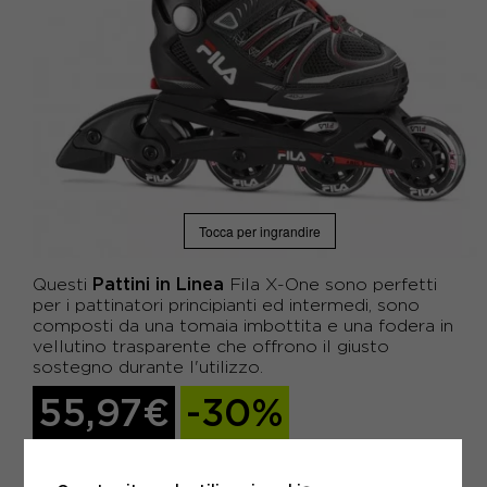
Tocca per ingrandire
Pattini in Linea
Questi
Fila X-One sono perfetti
per i pattinatori principianti ed intermedi, sono
composti da una tomaia imbottita e una fodera in
vellutino trasparente che offrono il giusto
sostegno durante l'utilizzo.
55,97€
-30%
79,95€
18,66 €