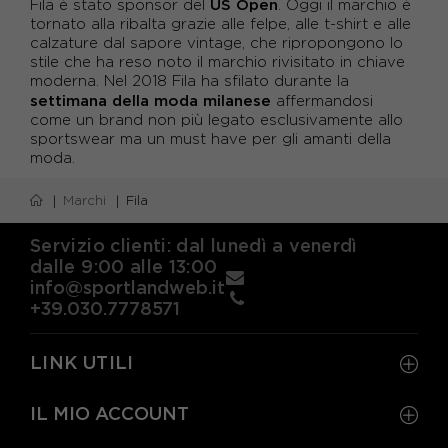
US Open
Fila è stato sponsor del
. Oggi il marchio è
tornato alla ribalta grazie alle felpe, alle t-shirt e alle
calzature dal sapore vintage, che ripropongono lo
stile che ha reso noto il marchio rivisitato in chiave
moderna. Nel 2018 Fila ha sfilato durante la
settimana della moda milanese
affermandosi
come un brand non più legato esclusivamente allo
sportswear ma un must have per gli amanti della
moda.
Marchi
Fila
Servizio clienti: dal lunedì a venerdì
dalle 9:00 alle 13:00
info@sportlandweb.it
+39.030.7778571
LINK UTILI
IL MIO ACCOUNT