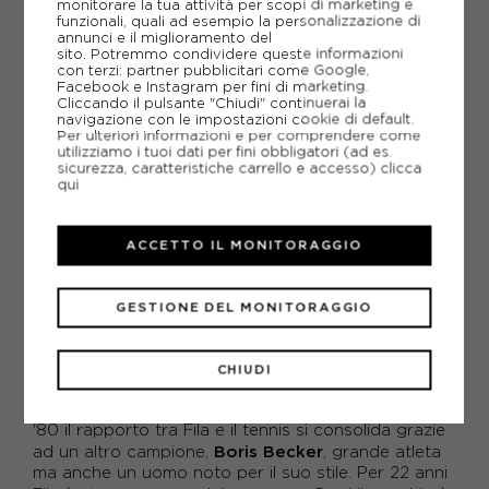
monitorare la tua attività per scopi di marketing e
funzionali, quali ad esempio la personalizzazione di
annunci e il miglioramento del
FILA
sito. Potremmo condividere queste informazioni
FILA CALZA QUARTER UNISEX ROSA
con terzi: partner pubblicitari come Google,
Facebook e Instagram per fini di marketing.
Cliccando il pulsante "Chiudi" continuerai la
ACQUISTA
navigazione con le impostazioni cookie di default.
Per ulteriori informazioni e per comprendere come
-30%
6,95€
utilizziamo i tuoi dati per fini obbligatori (ad es.
sicurezza, caratteristiche carrello e accesso)
clicca
9,95€
qui
35/38
39 / 42
3
FILA
ACCETTO IL MONITORAGGIO
Fila
è un'azienda italiana nata in Piemonte nel 1911
come brand di calzature e abbigliamento sportivo
GESTIONE DEL MONITORAGGIO
che negli anni è diventato famoso a livello
internazionale. Il debutto di Fila sul mercato è stato
tennis
legato al mondo del
, per il quale l'azienda
CHIUDI
biellese disegnava i completi bianchi a costine
Bjorn Borg
indossati anche dal famoso
. Negli anni
'80 il rapporto tra Fila e il tennis si consolida grazie
Boris Becker
ad un altro campione,
, grande atleta
ma anche un uomo noto per il suo stile. Per 22 anni