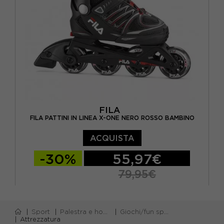
FILA
FILA PATTINI IN LINEA X-ONE NERO ROSSO BAMBINO
ACQUISTA
-30%
55,97€
79,95€
S
M
L
XL
Sport
Palestra e home gym
Giochi/fun sport
Attrezzatura