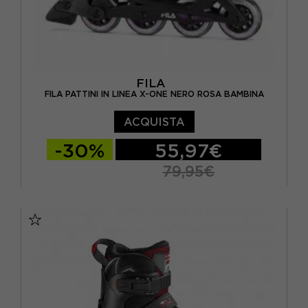
FILA
FILA PATTINI IN LINEA X-ONE NERO ROSA BAMBINA
ACQUISTA
-30%
55,97€
79,95€
S
M
L
XL