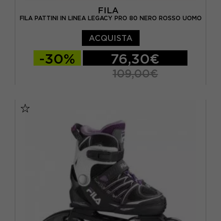
FILA
FILA PATTINI IN LINEA LEGACY PRO 80 NERO ROSSO UOMO
ACQUISTA
-30%
76,30€
109,00€
10
10,5
6,5
7,5
8
9