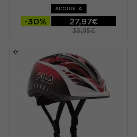
ACQUISTA
-30%
27,97€
39,95€
TU