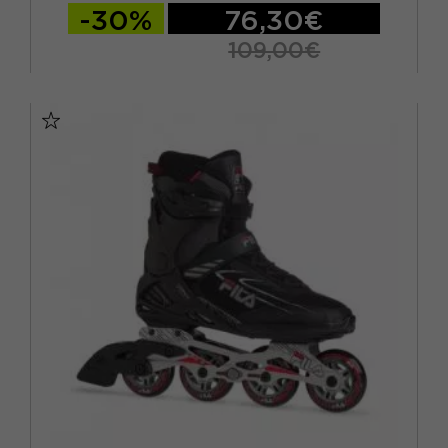
-30%
76,30€
109,00€
4
5
6
7
7,5