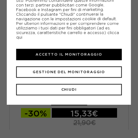
sito. Potremmo condividere queste informazioni
con terzi: partner pubblicitari come Google,
Facebook e Instagram per fini di marketing.
Cliccando il pulsante "Chiudi" continuerai la
navigazione con le impostazioni cookie di default.
Per ulteriori informazioni e per comprendere come
utilizziamo i tuoi dati per fini obbligatori (ad es.
sicurezza, caratteristiche carrello e accesso)
clicca
qui
ACCETTO IL MONITORAGGIO
GESTIONE DEL MONITORAGGIO
FILA
FILA PROTEZIONE FP GEARS NERO ROSSO BAMBINO
CHIUDI
ACQUISTA
-30%
15,33€
21,90€
XXS
XS