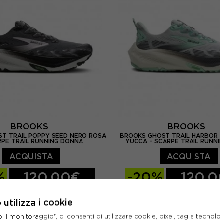
US 7
EUR 38,5 / US 7,5
 US 8
EUR 40,5 / US 9
BROOKS
BROOKS
T TRAIL POPPY SEED NERO ROSA
BROOKS GHOST TRAIL HARBOR 
RPE TRAIL RUNNING DONNA
YUCCA - SCARPE TRAIL RUNN
ACQUISTA
ACQUISTA
%
120,00€
-20%
120,
150,00€
150,0
utilizza i cookie
 US 6
EUR 37,5 / US 6,5
EUR 38 / US 7
EUR 38,
l monitoraggio", ci consenti di utilizzare cookie, pixel, tag e tecnolo