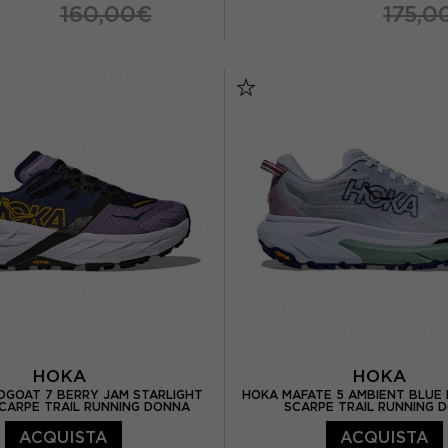
160,00€
175,0
US 6.5
EUR 37.5 / US 7
EUR 37
EUR 37,5
 US 7.5
EUR 39 / US 8
EUR 38,5
EUR 39
US 8.5
EUR 40.5 / US 9
EUR 40
EUR 40,5
EUR 41 / US 9.5
HOKA
HOKA
DGOAT 7 BERRY JAM STARLIGHT
HOKA MAFATE 5 AMBIENT BLUE
CARPE TRAIL RUNNING DONNA
SCARPE TRAIL RUNNING 
ACQUISTA
ACQUISTA