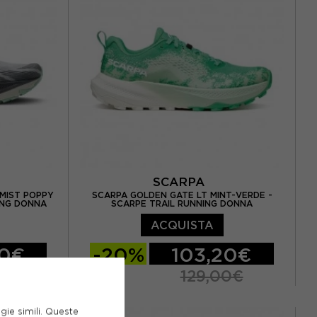
EUR 40 / US 8,5
EUR 40,5 / US 9
SCARPA
MIST POPPY
SCARPA GOLDEN GATE LT MINT-VERDE -
ING DONNA
SCARPE TRAIL RUNNING DONNA
ACQUISTA
00€
-20%
103,20€
0€
129,00€
5 / US 7,5
EUR 37,5
EUR 38
EUR 38,5
gie simili. Queste