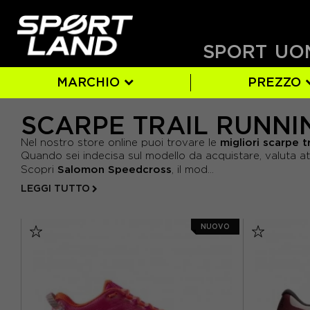
SPORT
UO
MARCHIO
PREZZO
SCARPE TRAIL RUNN
ALTRA
DONNA
SI
ARANCIO
EUR 35
(84)
(7)
(1)
(85)
(14)
ASICS
AZZURRO
EUR 36
(4)
(21
- DA 0 € A 62 €
migliori scarpe t
Nel nostro store online puoi trovare le
- DA 62 € A 125 €
HOKA
GIALLO
EUR 39
(14)
(49)
(6)
LA SPORTI
GRIGIO
EUR 40
(7)
(4
Quando sei indecisa sul modello da acquistare, valuta at
- DA 125 € A 187 €
Salomon Speedcross
Scopri
, il mod...
ON
ROSA
(7)
(9)
SALOMON
ROSSO
(11
LEGGI TUTTO
- DA 187 € A 250 €
NUOVO