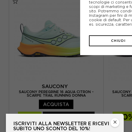
tecnologie ci consenton
EUR 38,5 / US 7,5
EUR 39 / US 8
EUR 38 / 
scopi di marketing e f
sito. Potremmo condiv
EUR 40 / US 8,5
EUR 40,5 / US 9
EUR 39 /
Instagram per fini di 
cookie di default. Per 
es. sicurezza, caratte
CHIUDI
SAUCONY
SAUCONY PEREGRINE 16 AQUA CITRON -
SAUCONY 
SCARPE TRAIL RUNNING DONNA
SCAR
ACQUISTA
-20%
128,00€
-20
×
ISCRIVITI ALLA NEWSLETTER E RICEVI
160,00€
SUBITO UNO SCONTO DEL 10%!