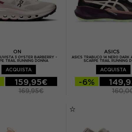
ON
ASICS
UVISTA 3 OYSTER BARBERRY -
ASICS TRABUCO 14 NERO DARK 
PE TRAIL RUNNING DONNA
SCARPE TRAIL RUNNING 
ACQUISTA
ACQUISTA
%
159,95€
-6%
149,
169,95€
160,0
/ US 5,5
EUR 37 / US 6
EUR 37,5 / US 6,5
EUR 
/ US 6,5
EUR 38 / US 7
EUR 39 / US 7,5
EUR 3
/ US 7,5
EUR 39 / US 8
EUR 40 / US 8,5
EUR 4