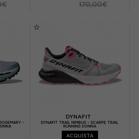
0€
170,00€
EUR 38
EUR 38,5
EUR 39
EUR 39,5
EUR 39,5
EUR 40
EUR 40,5
EUR 41
DYNAFIT
 ROSEMARY -
DYNAFIT TRAIL NIMBUS - SCARPE TRAIL
DONNA
RUNNING DONNA
ACQUISTA