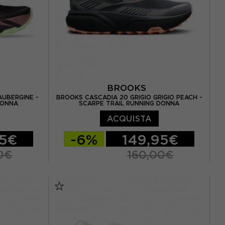
BROOKS
AUBERGINE -
BROOKS CASCADIA 20 GRIGIO GRIGIO PEACH -
DONNA
SCARPE TRAIL RUNNING DONNA
ACQUISTA
95€
-6%
149,95€
0€
160,00€
38 / US 7
EUR 36 / US 5,5
EUR 36,5 / US 6
9,5 / US 8
EUR 37,5 / US 6,5
EUR 38 / US 7
0,5 / US 9
EUR 38,5 / US 7,5
EUR 39 / US 8