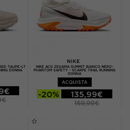
EUR 40 / US 8,5
EUR 40,5 / US 9
NIKE
USED TAUPE-LT
NIKE ACG ZEGAMA SUMMIT BIANCO NERO-
NING DONNA
PHANTOM SAFETY - SCARPE TRAIL RUNNING
DONNA
ACQUISTA
99€
-20%
135,99€
9€
169,99€
5 / US 7,5
EUR 37,5 / US 6,5
EUR 38 / US 7
 / US 8,5
EUR 38,5 / US 7,5
EUR 39 / US 8