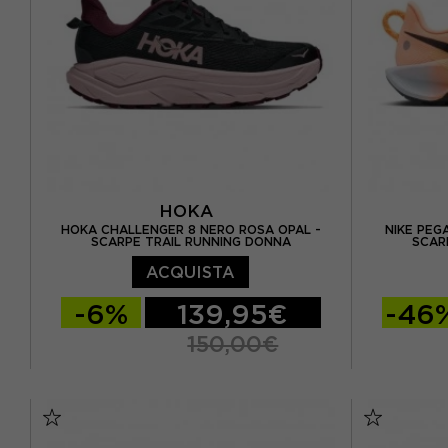
EUR 41,5
HOKA
HOKA CHALLENGER 8 NERO ROSA OPAL -
NIKE PEG
SCARPE TRAIL RUNNING DONNA
SCAR
ACQUISTA
-6%
139,95€
-46
150,00€
EUR 37 1/3 / US 6
EUR 38 / US 6.5
EUR 35,5 
EUR 38 2/3 / US 7
EUR 36,5 /