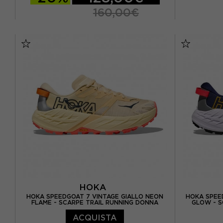
160,00€
EUR 37 / 
EUR 37 / US 6.5
EUR 37.5 / US 7
EUR 38 /
EUR 38 / US 7.5
EUR 39 / US 8
EUR 40 / 
EUR 40 / US 8.5
EUR 40.5 / US 9
EUR 41 / US 9.5
HOKA
HOKA SPEEDGOAT 7 VINTAGE GIALLO NEON
HOKA SPEE
FLAME - SCARPE TRAIL RUNNING DONNA
GLOW - S
ACQUISTA