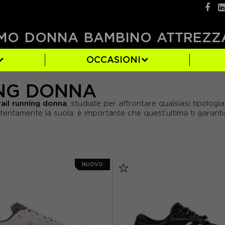
MO
DONNA
BAMBINO
ATTREZZ
OCCASIONI
ING DONNA
)
(3)
BROOKS
BIANCO
EUR 37
(50)
(15)
(9)
rail running donna
, studiate per affrontare qualsiasi tipologia
VA
9)
(5)
NEW BALANCE
NERO
EUR 41
(25)
(21)
(5)
tentamente la suola: è importante che quest’ultima ti garanti
)
(9)
SAUCONY
VERDE
(15)
(5)
NUOVO