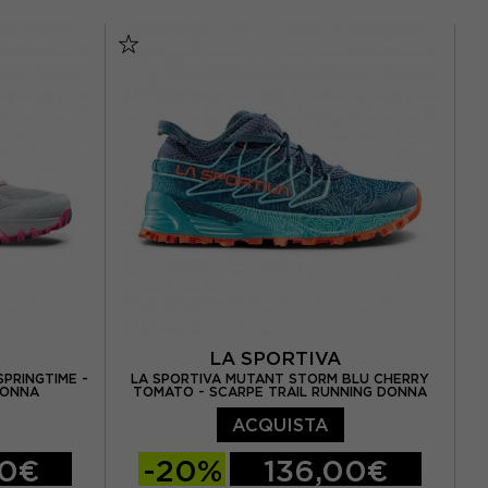
 38 / UK 5
EUR 37,5 / US 6,5
EUR 38 / US 7
5
EUR 38,5 / US 7,5
EUR 39 / US 8
EUR 40 / US 8,5
7
5
A
LA SPORTIVA
SPRINGTIME -
LA SPORTIVA MUTANT STORM BLU CHERRY
DONNA
TOMATO - SCARPE TRAIL RUNNING DONNA
ACQUISTA
00€
-20%
136,00€