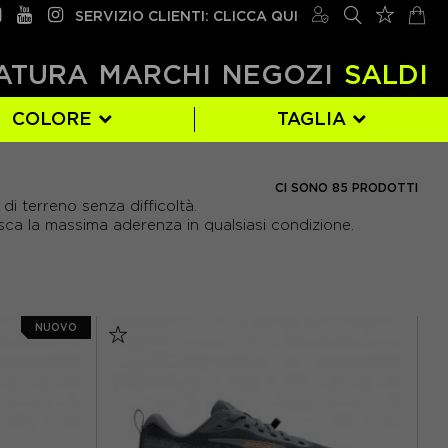
SERVIZIO CLIENTI: CLICCA QUI
ATURA
MARCHI
NEGOZI
SALDI
COLORE
TAGLIA
DYNAFIT
BLU
EUR 38
(16)
(63)
(2)
CI SONO 85 PRODOTTI
 di terreno senza difficoltà.
NIKE
ORO
EUR 42
(17)
(1)
(2)
sca la massima aderenza in qualsiasi condizione.
SCARPA
VIOLA
(2)
(1)
NUOVO