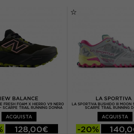
US 6
EUR 37,5 / US 6,5
EUR 37 1/3 / UK 4,5
EUR
US 7
EUR 38,5 / US 7,5
EUR 38 2/3 / UK 5,
 US 8
EUR 40 / US 8,5
EUR 39 1/3 / UK 6
EUR 40,5 / US 9
EUR 40 / UK 6,5
EUR 40 2/3 / UK 
EUR 41 1/3 / UK 7,
NEW BALANCE
LA SPORTIV
 FRESH FOAM X HIERRO V9 NERO
LA SPORTIVA BUSHIDO III MOON 
 SCARPE TRAIL RUNNING DONNA
SCARPE TRAIL RUNNING 
ACQUISTA
ACQUISTA
%
128,00€
-20%
140,