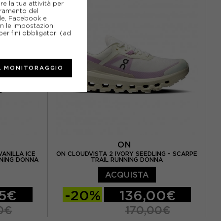
e la tua attività per
 / US 8,5
EUR 39
EUR 39,5
EUR 40
ioramento del
gle, Facebook e
EUR 40,5
on le impostazioni
er fini obbligatori (ad
L MONITORAGGIO
ON
ANILLA ICE
ON CLOUDVISTA 2 IVORY SEEDLING - SCARPE
NNING DONNA
TRAIL RUNNING DONNA
ACQUISTA
95€
-20%
136,00€
0€
170,00€