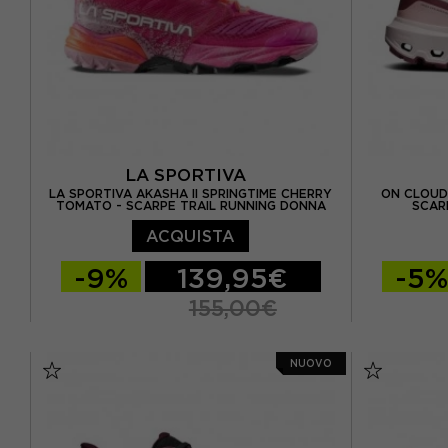
LA SPORTIVA
LA SPORTIVA AKASHA II SPRINGTIME CHERRY
ON CLOUD
TOMATO - SCARPE TRAIL RUNNING DONNA
SCAR
ACQUISTA
-9%
139,95€
-5
155,00€
EUR 37
EUR 37,5
EUR 38
EUR 36,5 
NUOVO
EUR 38,5
EUR 39
EUR 39,5
EUR 37,5 
EUR 40
EUR 40,5
EUR 41
EUR 38,5 