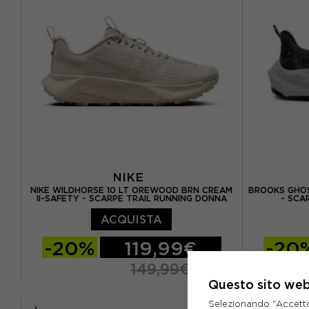
EUR 39 1/3 / US 7.5
EUR 40 / US 8
EUR 38 / 
EUR 40 2/3 / US 8.5
EUR 39 /
EUR 41 1/3 / US 9
NIKE
NIKE WILDHORSE 10 LT OREWOOD BRN CREAM
BROOKS GHOS
II-SAFETY - SCARPE TRAIL RUNNING DONNA
- SCA
ACQUISTA
-20%
119,99€
-20
149,99€
Questo sito web 
EUR 37,5 / US 6,5
EUR 38 / US 7
EUR 36,5 /
Selezionando "Accetto i