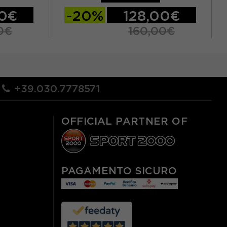
00€
-20%
128,00€
0€
160,00€
8 / US 6.5
EUR 39 / UK 6
EUR 40 / UK 6.5
7
EUR 40.5 / UK 7
EUR 41 / UK 7.5
 40 / US 8
EUR 42 / UK 8
+39.030.7778571
.5
OFFICIAL PARTNER OF
PAGAMENTO SICURO