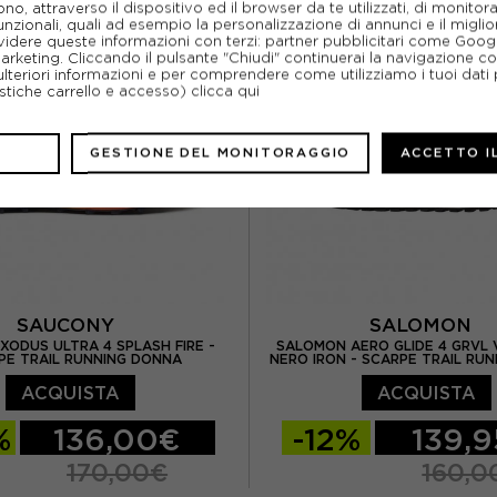
o, attraverso il dispositivo ed il browser da te utilizzati, di monitorar
US 7
EUR 38,5 / US 7,5
EUR 39 / US 8
EUR 40
unzionali, quali ad esempio la personalizzazione di annunci e il migl
idere queste informazioni con terzi: partner pubblicitari come Goo
 US 8
EUR 40 / US 8,5
EUR 40,5 / US 9
marketing. Cliccando il pulsante "Chiudi" continuerai la navigazione c
ulteriori informazioni e per comprendere come utilizziamo i tuoi dati p
ristiche carrello e accesso)
clicca qui
EUR 40,5 / US 9
GESTIONE DEL MONITORAGGIO
ACCETTO I
SAUCONY
SALOMON
XODUS ULTRA 4 SPLASH FIRE -
SALOMON AERO GLIDE 4 GRVL V
PE TRAIL RUNNING DONNA
NERO IRON - SCARPE TRAIL RU
ACQUISTA
ACQUISTA
%
136,00€
-12%
139,
170,00€
160,0