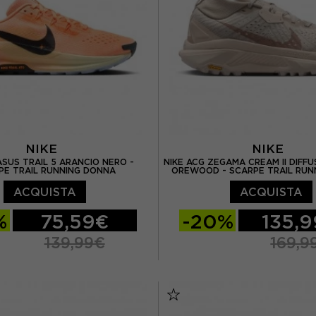
NIKE
NIKE
ASUS TRAIL 5 ARANCIO NERO -
NIKE ACG ZEGAMA CREAM II DIFF
PE TRAIL RUNNING DONNA
OREWOOD - SCARPE TRAIL RUN
ACQUISTA
ACQUISTA
%
75,59€
-20%
135,
139,99€
169,9
/ US 5
EUR 36 / US 5,5
EUR 38 / US 7
EUR 38,
 US 6
EUR 37,5 / US 6,5
EUR 39 / US 8
EUR 40