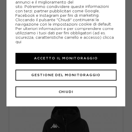
annunci e il miglioramento del
sito. Potremmo condividere queste informazioni
con terzi: partner pubblicitari come Google,
Facebook e Instagram per fini di marketing.
Cliccando il pulsante "Chiudi" continuerai la
navigazione con le impostazioni cookie di default.
Per ulteriori informazioni e per comprendere come
utilizziamo i tuoi dati per fini obbligatori (ad es.
sicurezza, caratteristiche carrello e accesso)
clicca
SPORTALM
qui
SPORTALM GIACCA SCI DELPHIA NERO DONNA
ACQUISTA
ACCETTO IL MONITORAGGIO
-30%
419,97€
599,95€
GESTIONE DEL MONITORAGGIO
EUR 34
EUR 36
EUR 38
EUR 40
CHIUDI