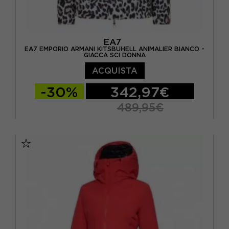
EA7
EA7 EMPORIO ARMANI KITSBUHELL ANIMALIER BIANCO -
GIACCA SCI DONNA
ACQUISTA
-30%
342,97€
489,95€
XS
S
M