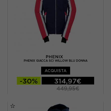
PHENIX
PHENIX GIACCA SCI WILLOW BLU DONNA
ACQUISTA
-30%
314,97€
449,95€
EUR 36
EUR 38
EUR 40
EUR 42