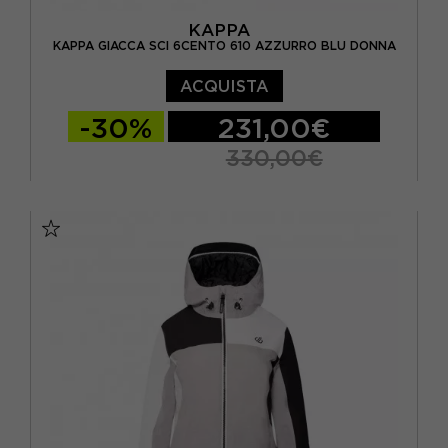
KAPPA
KAPPA GIACCA SCI 6CENTO 610 AZZURRO BLU DONNA
ACQUISTA
-30%
231,00€
330,00€
XS
S
M
L
XL