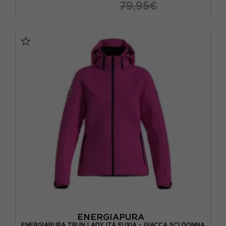
79,95€
XS
S
M
L
ENERGIAPURA
ENERGIAPURA TRUN LADY ITA FUXIA - GIACCA SCI DONNA