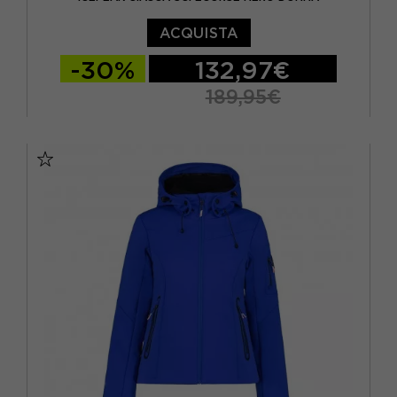
ACQUISTA
-30%
132,97€
189,95€
EUR 40
EUR 42
EUR 44
EUR 46
EUR 48