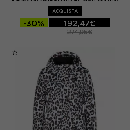
ACQUISTA
-30%
192,47€
274,95€
XS
S
M
L