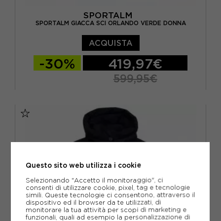
SPORTALM
SPORTALM GIACCA SCI ORLANDO VERDE DONNA
ACQUISTA
-30%
419,97€
599,95€
EUR 34
EUR 36
EUR 38
Questo sito web utilizza i cookie
Selezionando "Accetto il monitoraggio", ci
consenti di utilizzare cookie, pixel, tag e tecnologie
simili. Queste tecnologie ci consentono, attraverso il
dispositivo ed il browser da te utilizzati, di
monitorare la tua attività per scopi di marketing e
funzionali, quali ad esempio la personalizzazione di