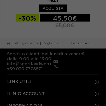
DONNA
ACQUISTA
-30%
45,50€
65,00€
XS
S
M
L
Abbigliamento
Maglieria donna
Felpe palestra donna
Servizio clienti: dal lunedì a venerdì
dalle 9:00 alle 13:00
info@sportlandweb.it
+39.030.7778571
LINK UTILI
IL MIO ACCOUNT
INFORMAZIONI