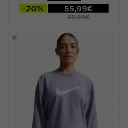
-20%
55,99€
69,99€
XS
S
M
L