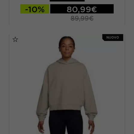
VERDE
(1)
-10%
80,99€
VIOLA
(1)
89,99€
XS
S
M
NUOVO