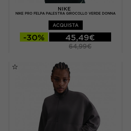
NIKE
NIKE PRO FELPA PALESTRA GIROCOLLO VERDE DONNA
ACQUISTA
-30%
45,49€
64,99€
XS
S
M
L