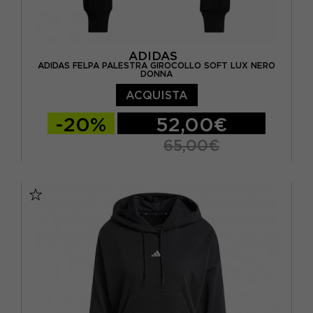
ADIDAS
ADIDAS FELPA PALESTRA GIROCOLLO SOFT LUX NERO
DONNA
ACQUISTA
-20%
52,00€
65,00€
XS
S
M
L