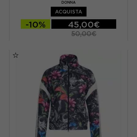
DONNA
ACQUISTA
-10%
45,00€
50,00€
XS
S
M
L