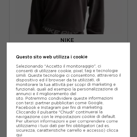
NIKE
NIKE PRO FELPA PALESTRA GIROCOLLO PRO GRIGIO DONNA
Questo sito web utilizza i cookie
ACQUISTA
Selezionando "Accetto il monitoraggio", ci
-20%
55,99€
consenti di utilizzare cookie, pixel, tag e tecnologie
simili. Queste tecnologie ci consentono, attraverso il
69,99€
dispositivo ed il browser da te utilizzati, di
monitorare la tua attività per scopi di marketing e
funzionali, quali ad esempio la personalizzazione di
XS
S
M
L
annunci e il miglioramento del
sito. Potremmo condividere queste informazioni
con terzi: partner pubblicitari come Google,
Facebook e Instagram per fini di marketing.
Cliccando il pulsante "Chiudi" continuerai la
navigazione con le impostazioni cookie di default.
Per ulteriori informazioni e per comprendere come
utilizziamo i tuoi dati per fini obbligatori (ad es.
sicurezza, caratteristiche carrello e accesso)
clicca
qui