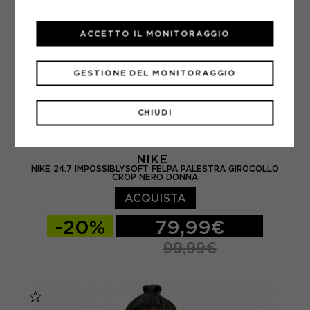
ACCETTO IL MONITORAGGIO
GESTIONE DEL MONITORAGGIO
CHIUDI
NIKE
NIKE 24.7 IMPOSSIBLYSOFT FELPA PALESTRA GIROCOLLO
CROP NERO DONNA
ACQUISTA
-20%
79,99€
99,99€
XS
S
M
L