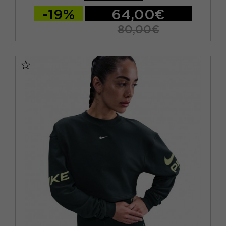
-19%
64,00€
80,00€
XS
S
M
L