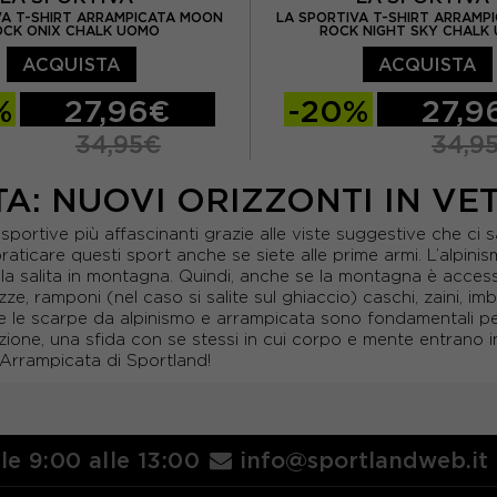
VA T-SHIRT ARRAMPICATA MOON
LA SPORTIVA T-SHIRT ARRAMP
OCK ONIX CHALK UOMO
ROCK NIGHT SKY CHALK
ACQUISTA
ACQUISTA
%
27,96€
-20%
27,9
34,95€
34,9
L
S
M
L
A: NUOVI ORIZZONTI IN VE
e sportive più affascinanti grazie alle viste suggestive che ci 
raticare questi sport anche se siete alle prime armi. L’alpin
la salita in montagna. Quindi, anche se la montagna è accessib
, ramponi (nel caso si salite sul ghiaccio) caschi, zaini, im
o e le scarpe da alpinismo e arrampicata sono fondamentali pe
ione, una sfida con se stessi in cui corpo e mente entrano in
 Arrampicata di Sportland!
lle 9:00 alle 13:00
info@sportlandweb.it