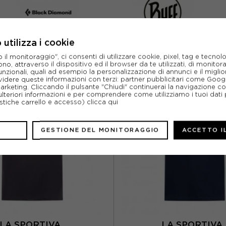
utilizza i cookie
FERTE ALPINISMO E ARRAMPIC
l monitoraggio", ci consenti di utilizzare cookie, pixel, tag e tecnolo
o, attraverso il dispositivo ed il browser da te utilizzati, di monitorar
unzionali, quali ad esempio la personalizzazione di annunci e il migl
idere queste informazioni con terzi: partner pubblicitari come Goo
marketing. Cliccando il pulsante "Chiudi" continuerai la navigazione c
ulteriori informazioni e per comprendere come utilizziamo i tuoi dati p
ristiche carrello e accesso)
clicca qui
GESTIONE DEL MONITORAGGIO
ACCETTO I
LA SPORTIVA
LA SPORTIV