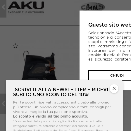
Questo sito web 
OF
Selezionando "Accetto i
tecnologie ci consenton
scopi di marketing e f
sito. Potremmo condiv
Instagram per fini di 
cookie di default. Per 
es. sicurezza, caratte
CHIUDI
×
ISCRIVITI ALLA NEWSLETTER E RICEVI
SUBITO UNO SCONTO DEL 10%!
Per te sconti riservati, accesso anticipato alle promo
più attese, un buono compleanno e tanti consigli per
vivere al meglio la tua passione sportiva.
Lo sconto è valido sul tuo primo acquisto.
*Sono esclusi dalla promozione gli articoli appartenenti alle
categorie calzature, attrezzo e accessori dei mondi Bike, Sci e
AKU
Scialpinismo, Elettronica e dei Brand Assos, Birkenstock, Bont, La