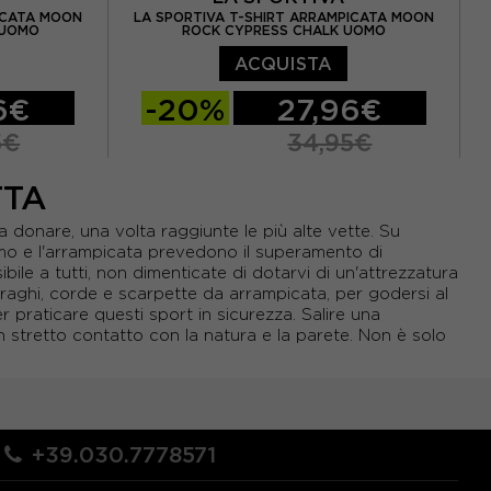
ICATA MOON
LA SPORTIVA T-SHIRT ARRAMPICATA MOON
L
 UOMO
ROCK CYPRESS CHALK UOMO
ACQUISTA
6€
-20%
27,96€
5€
34,95€
S
M
L
S
TTA
sa donare, una volta raggiunte le più alte vette. Su
ismo e l'arrampicata prevedono il superamento di
ile a tutti, non dimenticate di dotarvi di un'attrezzatura
braghi, corde e scarpette da arrampicata, per godersi al
r praticare questi sport in sicurezza.
Salire una
 stretto contatto con la natura e la parete. Non è solo
+39.030.7778571