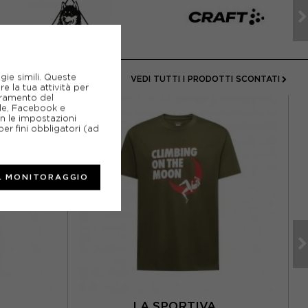
ATA
gie simili. Queste
VEDI TUTTI I PRODOTTI SCONTATI
e la tua attività per
ioramento del
gle, Facebook e
on le impostazioni
er fini obbligatori (ad
L MONITORAGGIO
A
LA SPORTIVA