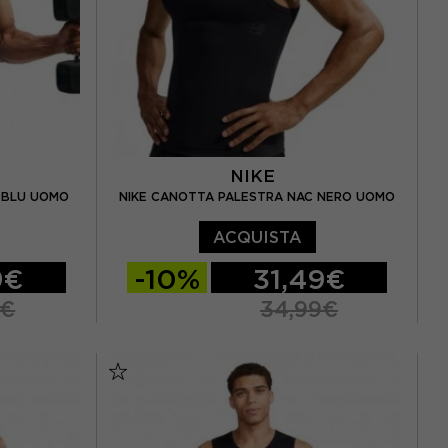
NIKE
 BLU UOMO
NIKE CANOTTA PALESTRA NAC NERO UOMO
ACQUISTA
9€
-10%
31,49€
9€
34,99€
S
M
L
XL