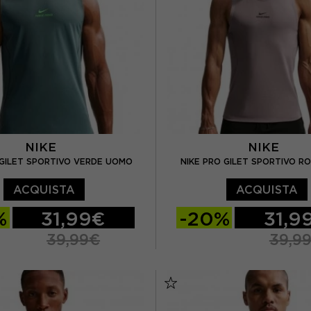
NIKE
NIKE
 GILET SPORTIVO VERDE UOMO
NIKE PRO GILET SPORTIVO 
ACQUISTA
ACQUISTA
%
31,99€
-20%
31,9
39,99€
39,9
L
XL
S
M
L
XL