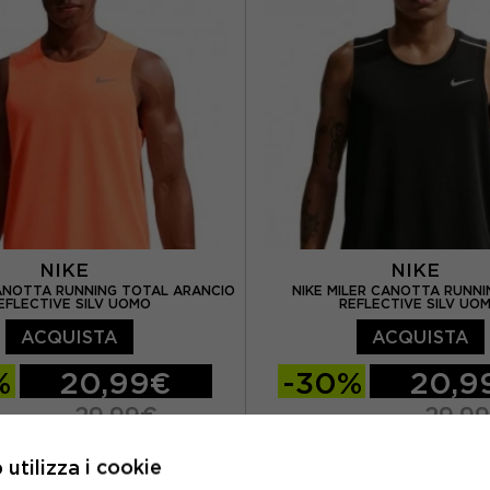
NIKE
NIKE
CANOTTA RUNNING TOTAL ARANCIO
NIKE MILER CANOTTA RUNN
EFLECTIVE SILV UOMO
REFLECTIVE SILV UO
ACQUISTA
ACQUISTA
%
20,99€
-30%
20,9
29,99€
29,9
L
XL
S
M
L
XL
utilizza i cookie