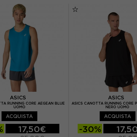
L
XL
S
M
L
XL
ASICS
ASICS
TTA RUNNING CORE AEGEAN BLUE
ASICS CANOTTA RUNNING CORE 
UOMO
NERO UOMO
ACQUISTA
ACQUISTA
%
17,50€
-30%
17,5