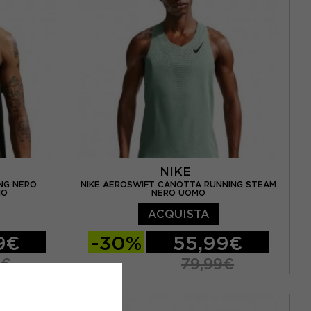
NIKE
ING NERO
NIKE AEROSWIFT CANOTTA RUNNING STEAM
MO
NERO UOMO
ACQUISTA
9€
-30%
55,99€
9€
79,99€
S
M
L
XL