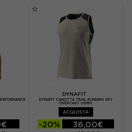
S
M
L
XL
DYNAFIT
PERFORMANCE
DYNAFIT CANOTTA TRAIL RUNNING SKY
OVERCAST UOMO
ACQUISTA
0€
-20%
36,00€