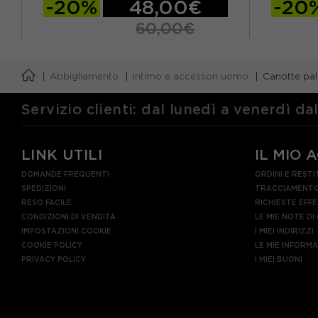
-20%
48,00€
-20
60,00€
S
M
L
S
M
Abbigliamento
Intimo e accessori uomo
Canotte pa
Servizio clienti: dal lunedì a venerdì da
LINK UTILI
IL MIO 
DOMANDE FREQUENTI
ORDINI E RESTI
SPEDIZIONI
TRACCIAMENTO
RESO FACILE
RICHIESTE EFF
CONDIZIONI DI VENDITA
LE MIE NOTE DI
IMPOSTAZIONI COOKIE
I MIEI INDIRIZZI
COOKIE POLICY
LE MIE INFORM
PRIVACY POLICY
I MIEI BUONI