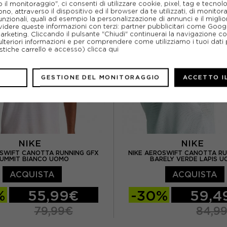
l monitoraggio", ci consenti di utilizzare cookie, pixel, tag e tecnolo
o, attraverso il dispositivo ed il browser da te utilizzati, di monitorar
unzionali, quali ad esempio la personalizzazione di annunci e il migl
idere queste informazioni con terzi: partner pubblicitari come Goo
marketing. Cliccando il pulsante "Chiudi" continuerai la navigazione c
ulteriori informazioni e per comprendere come utilizziamo i tuoi dati p
ristiche carrello e accesso)
clicca qui
GESTIONE DEL MONITORAGGIO
ACCETTO I
NIKE
NIKE
OSWIFT CANOTTA RUNNING GFX
NIKE AEROSWIFT CANOTTA RU
UMMIT BIANCO UOMO
BARELY VERDE LAPIS 
ACQUISTA
ACQUISTA
%
55,99€
-30%
59,4
79,99€
84,9