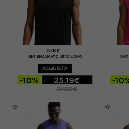
NIKE
NIKE SMANICATO NERO UOMO
NIKE
ACQUISTA
-10%
25,19€
-10
27,99€
S
M
L
XL
S
M