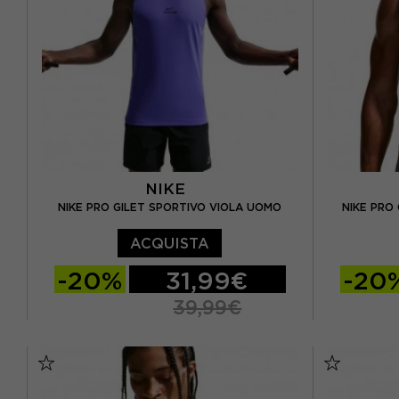
NIKE
NIKE PRO GILET SPORTIVO VIOLA UOMO
NIKE PRO
ACQUISTA
-20%
31,99€
-20
39,99€
S
M
L
XL
S
M