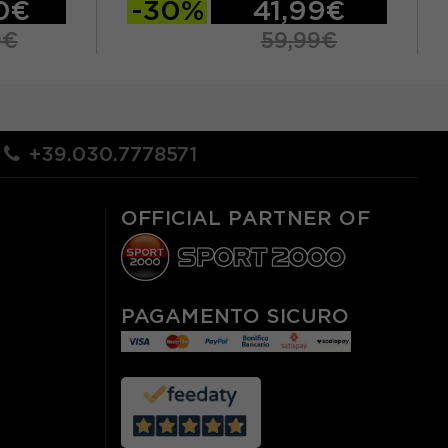
0€
-30%
41,99€
0€
59,99€
S
M
L
XL
+39.030.7778571
OFFICIAL PARTNER OF
PAGAMENTO SICURO