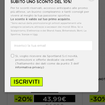
S
M
L
XL
S
M
SUBITO UNO SCONTO DEL 10%!
Per te sconti riservati, accesso anticipato alle promo
più attese, un buono compleanno e tanti consigli per
vivere al meglio la tua passione sportiva.
Lo sconto è valido sul tuo primo acquisto.
*Sono esclusi dalla promozione gli articoli appartenenti alle
categorie calzature, attrezzo e accessori dei mondi Bike, Sci e
Scialpinismo, Elettronica e dei Brand Assos, Birkenstock, Bont, La
Sportiva, Scarpa e Ugg.
Si, voglio ricevere da Sportland S.r.l novità,
promozioni e offerte dedicate via email!.
(Trattamento dei dati come da punto 3 dell'
informativa privacy)
NIKE
NIKE ACG SOLAR CHASE CANOTTA TRAIL
ASICS CANO
ISCRIVITI
RUNNING SAFETY ARANCIO UOMO
ACQUISTA
-20%
43,99€
-30