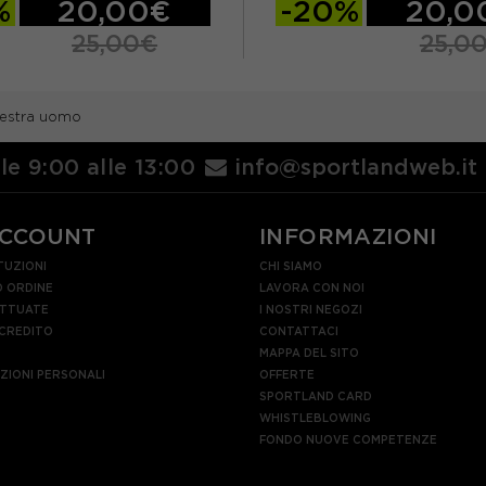
%
20,00€
-20%
20,0
25,00€
25,0
L
XL
S
M
L
XL
lestra uomo
lle 9:00 alle 13:00
info@sportlandweb.it
ACCOUNT
INFORMAZIONI
TUZIONI
CHI SIAMO
 ORDINE
LAVORA CON NOI
ETTUATE
I NOSTRI NEGOZI
 CREDITO
CONTATTACI
MAPPA DEL SITO
AZIONI PERSONALI
OFFERTE
SPORTLAND CARD
WHISTLEBLOWING
FONDO NUOVE COMPETENZE