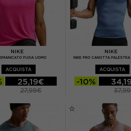
NIKE
NIKE
 SMANICATO FUXIA UOMO
NIKE PRO CANOTTA PALESTRA
ACQUISTA
ACQUISTA
%
25,19€
-10%
34,1
27,99€
37,9
L
XL
S
M
L
XL