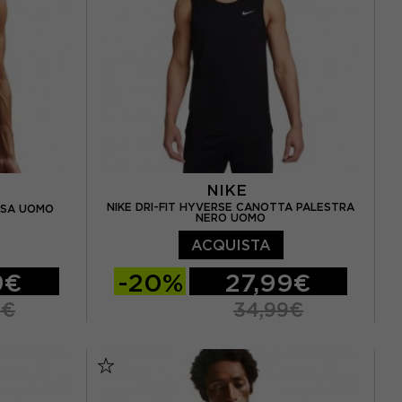
NIKE
NIKE DRI-FIT HYVERSE CANOTTA PALESTRA
ROSA UOMO
NERO UOMO
ACQUISTA
9€
-20%
27,99€
9€
34,99€
S
M
L
XL