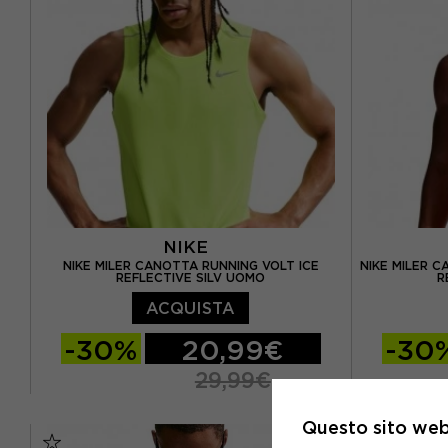
NIKE
NIKE MILER CANOTTA RUNNING VOLT ICE
NIKE MILER 
REFLECTIVE SILV UOMO
R
ACQUISTA
-30%
20,99€
-30
29,99€
S
M
L
XL
S
M
Questo sito web 