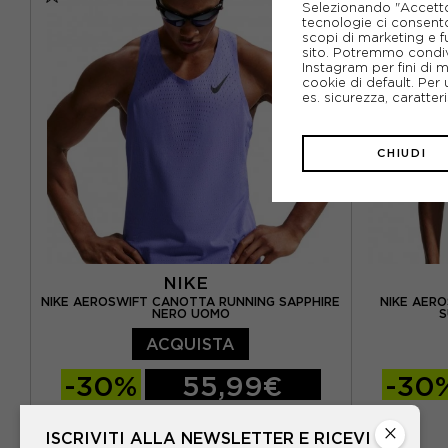
Selezionando "Accetto i
tecnologie ci consenton
scopi di marketing e f
sito. Potremmo condiv
Instagram per fini di 
cookie di default. Per 
es. sicurezza, caratte
CHIUDI
NIKE
NIKE AEROSWIFT CANOTTA RUNNING SAPPHIRE
NIKE AER
NERO UOMO
S
ACQUISTA
-30%
55,99€
-30
79,99€
×
ISCRIVITI ALLA NEWSLETTER E RICEVI