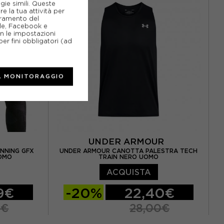
gie simili. Queste
e la tua attività per
ioramento del
gle, Facebook e
on le impostazioni
er fini obbligatori (ad
L MONITORAGGIO
UNDER ARMOUR
NNING GFX
UNDER ARMOUR CANOTTA PALESTRA TECH
UOMO
TRAIN NERO UOMO
ACQUISTA
9€
-20%
22,40€
9€
28,00€