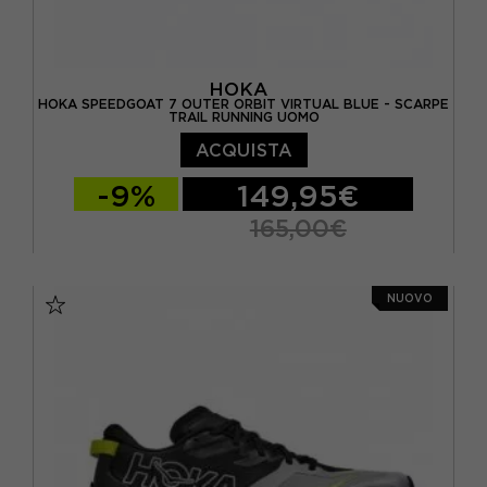
HOKA
HOKA SPEEDGOAT 7 OUTER ORBIT VIRTUAL BLUE - SCARPE
TRAIL RUNNING UOMO
ACQUISTA
-9%
149,95€
165,00€
EUR 41 1/3 / US 8
EUR 42 / US 8.5
NUOVO
EUR 42 2/3 / US 9
EUR 43 1/3 / US 9.5
EUR 44 / US 10
EUR 44 2/3 / US 10.5
EUR 45 1/3 / US 11
EUR 46 / US 11.5
EUR 46 2/3 / US 12