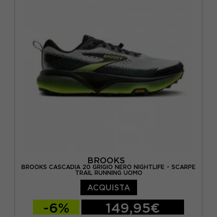
EUR 44 / US 10
EUR 44.5 / US 10.5
EUR 45 / US 11
EUR 45.5 / US 11.5
EUR 46.5 / US 12
BROOKS
BROOKS CASCADIA 20 GRIGIO NERO NIGHTLIFE - SCARPE
TRAIL RUNNING UOMO
ACQUISTA
-6%
149,95€