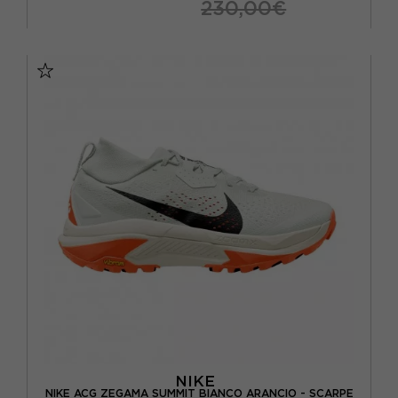
230,00€
EUR 42 2/3 / UK 8.5
EUR 43 1/3 / UK 9
EUR 44 / UK 9.5
EUR 44 2/3 / UK 10
EUR 45 1/3 / UK 10.5
EUR 46 / UK 11
NIKE
NIKE ACG ZEGAMA SUMMIT BIANCO ARANCIO - SCARPE