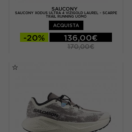
SAUCONY
SAUCONY XODUS ULTRA 4 VIZIGOLD LAUREL - SCARPE
TRAIL RUNNING UOMO
ACQUISTA
-20%
136,00€
170,00€
EUR 40,5 / US 7,5
EUR 41 / US 8
EUR 42 / US 8,5
EUR 42,5 / US 9
EUR 43 / US 9.5
EUR 44 / US 10
EUR 44,5 / US 10,5
EUR 45 / US 11
EUR 46 / US 11,5
EUR 46,5 / US 12