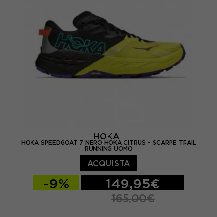
EUR 44 2/3 / US 10.5
EUR 45 1/3 / US 11
EUR 46 / US 11.5
EUR 46 2/3 / US 12
EUR 47 1/3 / US 12.5
EUR 48 / US 13
HOKA
HOKA SPEEDGOAT 7 NERO HOKA CITRUS - SCARPE TRAIL
RUNNING UOMO
ACQUISTA
-9%
149,95€
165,00€