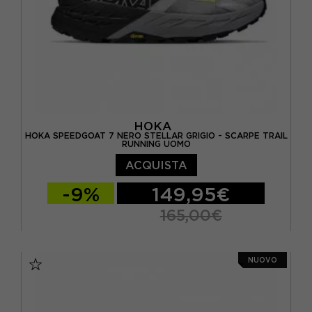
HOKA
HOKA SPEEDGOAT 7 NERO STELLAR GRIGIO - SCARPE TRAIL
RUNNING UOMO
ACQUISTA
-9%
149,95€
165,00€
EUR 40 2/3 / US 7.5
EUR 41 1/3 / US 8
NUOVO
EUR 42 / US 8.5
EUR 42 2/3 / US 9
EUR 43 1/3 / US 9.5
EUR 44 / US 10