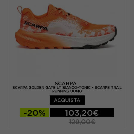
EUR 45 / US 11
EUR 45,5 / US 11,5
SCARPA
SCARPA GOLDEN GATE LT BIANCO-TONIC - SCARPE TRAIL
RUNNING UOMO
ACQUISTA
-20%
103,20€
129,00€