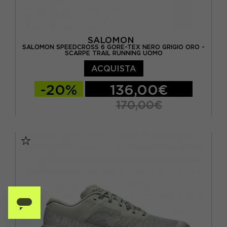
SALOMON
SALOMON SPEEDCROSS 6 GORE-TEX NERO GRIGIO ORO -
SCARPE TRAIL RUNNING UOMO
ACQUISTA
-20%
136,00€
170,00€
EUR 42 / UK 8
EUR 42 2/3 / UK 8,5
EUR 43 1/3 / UK 9
EUR 44 / UK 9,5
EUR 44 2/3 / UK 10
EUR 45 1/3 / UK 10,5
EUR 46 / UK 11
EUR 46 2/3 / UK 11,5
EUR 47 1/3 / UK 12