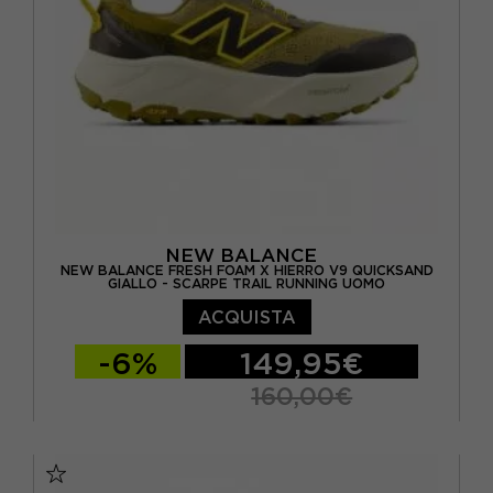
NEW BALANCE
NEW BALANCE FRESH FOAM X HIERRO V9 QUICKSAND
GIALLO - SCARPE TRAIL RUNNING UOMO
ACQUISTA
-6%
149,95€
160,00€
EUR 41.5 / US 8
EUR 42 / US 8.5
EUR 42.5 / US 9
EUR 43 / US 9.5