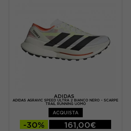
EUR 44 / US 10
EUR 44,5 / US 10,5
EUR 45 / US 11
EUR 45,5 / US 11,5
EUR 46 / US 12
ADIDAS
ADIDAS AGRAVIC SPEED ULTRA 2 BIANCO NERO - SCARPE
TRAIL RUNNING UOMO
ACQUISTA
-30%
161,00€