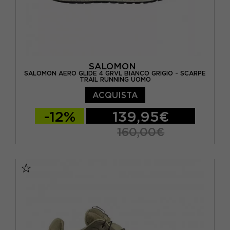
SALOMON
SALOMON AERO GLIDE 4 GRVL BIANCO GRIGIO - SCARPE
TRAIL RUNNING UOMO
ACQUISTA
-12%
139,95€
160,00€
EUR 41 1/3 / 7,5
EUR 42 / UK 8
EUR 42 2/3 / UK 8,5
EUR 43 1/3 / UK 9
EUR 44 / UK 9,5
EUR 44 2/3 / UK 10
EUR 45 1/3 / UK 10,5
EUR 46 / UK 11