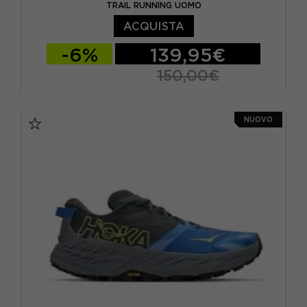
TRAIL RUNNING UOMO
ACQUISTA
-6%
139,95€
150,00€
EUR 41 / US 8
EUR 42 / US 8,5
NUOVO
EUR 42,5 / US 9
EUR 43 / US 9,5
EUR 44 / US 10
EUR 44,5 / US 10,5
EUR 45 / US 11
EUR 45,5 / US 11,5
EUR 46 / US 12