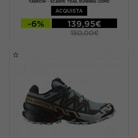
YARROW - SCARPE TRAIL RUNNING UOMO
ACQUISTA
-6%
139,95€
150,00€
EUR 42 / UK 8
EUR 42 2/3 / UK 8,5
EUR 43 1/3 / UK 9
EUR 44 / UK 9,5
EUR 44 2/3 / UK 10
EUR 45 1/3 / UK 10,5
EUR 46 / UK 11
EUR 46 2/3 / UK 11,5
EUR 47 1/3 / UK 12