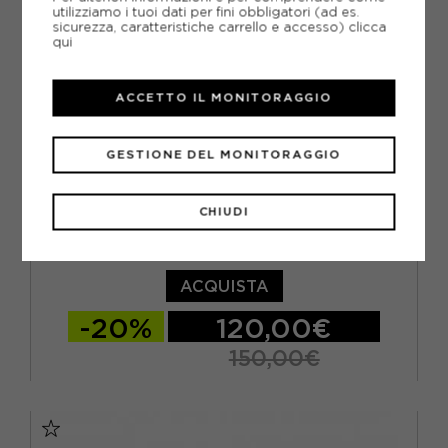
utilizziamo i tuoi dati per fini obbligatori (ad es.
sicurezza, caratteristiche carrello e accesso)
clicca
qui
ACCETTO IL MONITORAGGIO
GESTIONE DEL MONITORAGGIO
CHIUDI
BROOKS
BROOKS GHOST TRAIL GRIGIO NERO - SCARPE TRAIL
RUNNING UOMO
ACQUISTA
-20%
120,00€
150,00€
EUR 41 / US 8
EUR 42 / US 8,5
EUR 42,5 / US 9
EUR 43 / US 9,5