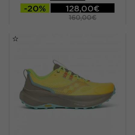
-20%
128,00€
160,00€
EUR 41 / US 8
EUR 42 / US 8,5
EUR 42,5 / US 9
EUR 43 / US 9.5
EUR 44 / US 10
EUR 44,5 / US 10,5
EUR 45 / US 11
EUR 46 / US 11,5
EUR 46,5 / US 12