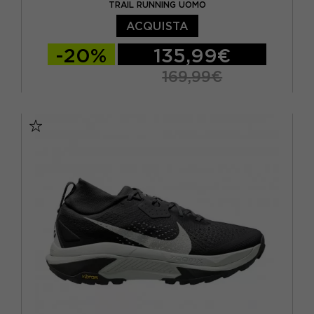
TRAIL RUNNING UOMO
ACQUISTA
-20%
135,99€
169,99€
EUR 41 / US 8
EUR 42 / US 8,5
EUR 42,5 / US 9
EUR 43 / US 9.5
EUR 44 / US 10
EUR 44,5 / US 10,5
EUR 45 / US 11
EUR 45,5 / US 11,5
EUR 46 / US 12