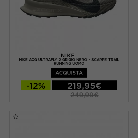
NIKE
NIKE ACG ULTRAFLY 2 GRIGIO NERO - SCARPE TRAIL
RUNNING UOMO
ACQUISTA
-12%
219,95€
249,99€
EUR 41 / US 8
EUR 42 / US 8,5
EUR 42,5 / US 9
EUR 43 / US 9.5
EUR 44 / US 10
EUR 44,5 / US 10,5