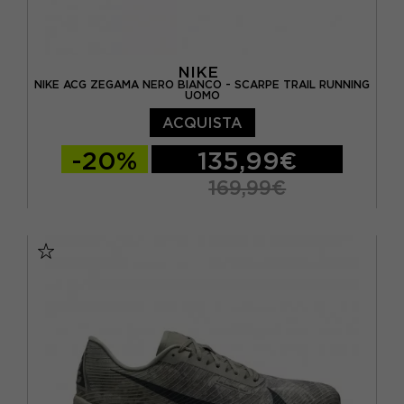
NIKE
NIKE ACG ZEGAMA NERO BIANCO - SCARPE TRAIL RUNNING
UOMO
ACQUISTA
-20%
135,99€
169,99€
EUR 41 / US 8
EUR 42 / US 8,5
EUR 42,5 / US 9
EUR 43 / US 9.5
EUR 44 / US 10
EUR 44,5 / US 10,5
EUR 45 / US 11
EUR 45,5 / US 11,5
EUR 46 / US 12