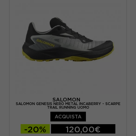
EUR 44 2/3 / UK 10
EUR 45 1/3 / UK 10,5
EUR 46 / UK 11
SALOMON
SALOMON GENESIS NERO METAL INCABERRY - SCARPE
TRAIL RUNNING UOMO
ACQUISTA
-20%
120,00€