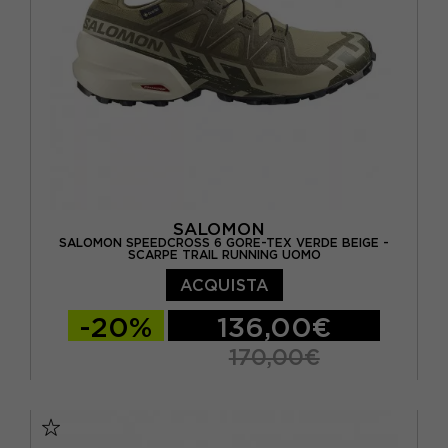
EUR 46 2/3 / UK 11,5
EUR 47 1/3 / UK 12
SALOMON
SALOMON SPEEDCROSS 6 GORE-TEX VERDE BEIGE -
SCARPE TRAIL RUNNING UOMO
ACQUISTA
-20%
136,00€
170,00€
EUR 42 / UK 8
EUR 42 2/3 / UK 8,5
EUR 43 1/3 / UK 9
EUR 44 / UK 9,5