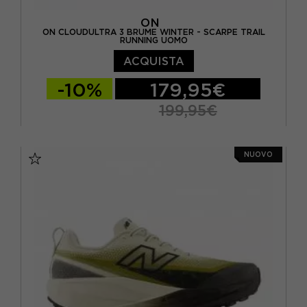
ON
ON CLOUDULTRA 3 BRUME WINTER - SCARPE TRAIL
RUNNING UOMO
ACQUISTA
-10%
179,95€
199,95€
EUR 41 / US 8
EUR 42 / US 8,5
NUOVO
EUR 42,5 / US 9
EUR 43 / US 9.5
EUR 44 / US 10
EUR 44,5 / US 10,5
EUR 45 / US 11
EUR 46 / US 11,5
EUR 47 / US 12