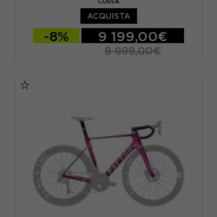
CORSA
ACQUISTA
-8%
9 199,00€
9 999,00€
51