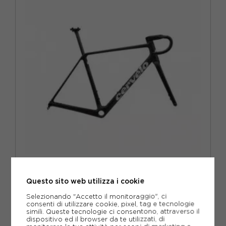
CERVÉLO
CERVÉLO R5 54 NERO ARGENTO - KIT TELAIO BICI DA
CORSA
Questo sito web utilizza i cookie
ACQUISTA
Selezionando "Accetto il monitoraggio", ci
consenti di utilizzare cookie, pixel, tag e tecnologie
-12%
4 990,00€
simili. Queste tecnologie ci consentono, attraverso il
dispositivo ed il browser da te utilizzati, di