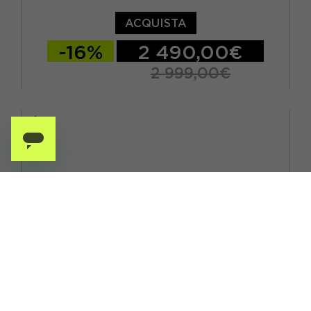
ACQUISTA
-16%
2 490,00€
2 999,00€
L / 56