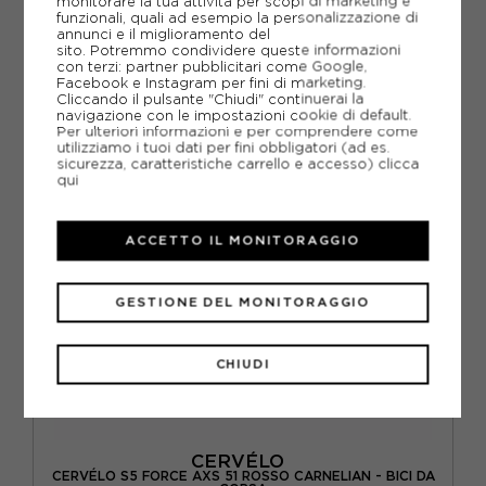
5 699,00€
monitorare la tua attività per scopi di marketing e
funzionali, quali ad esempio la personalizzazione di
annunci e il miglioramento del
sito. Potremmo condividere queste informazioni
M / 54
con terzi: partner pubblicitari come Google,
Facebook e Instagram per fini di marketing.
Cliccando il pulsante "Chiudi" continuerai la
navigazione con le impostazioni cookie di default.
Per ulteriori informazioni e per comprendere come
utilizziamo i tuoi dati per fini obbligatori (ad es.
sicurezza, caratteristiche carrello e accesso)
clicca
qui
ACCETTO IL MONITORAGGIO
GESTIONE DEL MONITORAGGIO
CHIUDI
CERVÉLO
CERVÉLO S5 FORCE AXS 51 ROSSO CARNELIAN - BICI DA