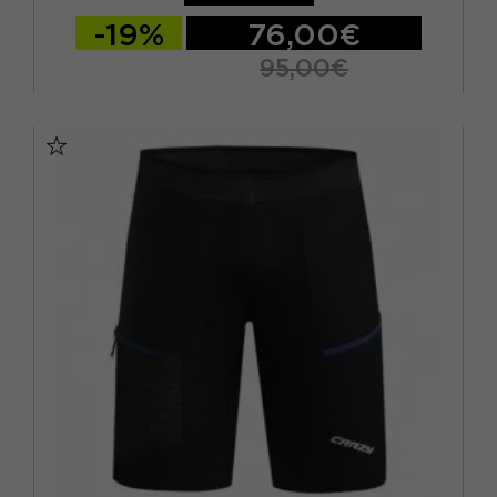
54
(6)
-19%
76,00€
60
(1)
95,00€
EUR 46
(7)
S
M
L
XL
EUR 48
(7)
EUR 50
(8)
EUR 52
(8)
L
(40)
M
(40)
S
(31)
XL
(35)
XS
(3)
XXL
(19)