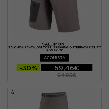
SALOMON
SALOMON PANTALONI CORTI TREKKING OUTERPATH UTILITY
IRON UOMO
ACQUISTA
-30%
59,46€
84,95€
S
M
L
XL