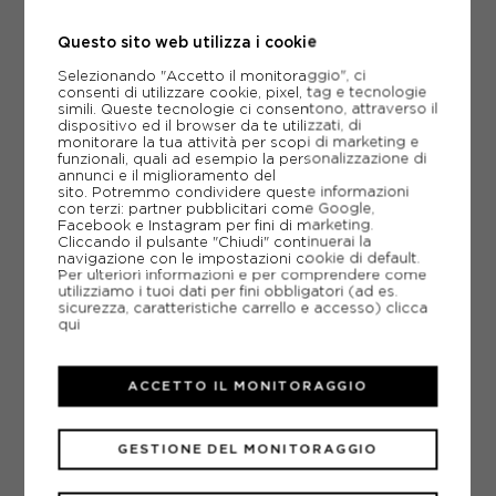
Questo sito web utilizza i cookie
ACQUISTA
Selezionando "Accetto il monitoraggio", ci
-20%
100,00€
consenti di utilizzare cookie, pixel, tag e tecnologie
simili. Queste tecnologie ci consentono, attraverso il
125,00€
dispositivo ed il browser da te utilizzati, di
monitorare la tua attività per scopi di marketing e
funzionali, quali ad esempio la personalizzazione di
S
M
L
XL
annunci e il miglioramento del
sito. Potremmo condividere queste informazioni
con terzi: partner pubblicitari come Google,
Facebook e Instagram per fini di marketing.
Cliccando il pulsante "Chiudi" continuerai la
navigazione con le impostazioni cookie di default.
Per ulteriori informazioni e per comprendere come
utilizziamo i tuoi dati per fini obbligatori (ad es.
sicurezza, caratteristiche carrello e accesso)
clicca
qui
ACCETTO IL MONITORAGGIO
GESTIONE DEL MONITORAGGIO