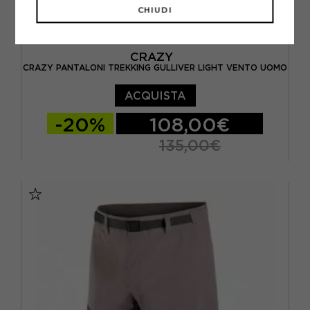
CHIUDI
CRAZY
CRAZY PANTALONI TREKKING GULLIVER LIGHT VENTO UOMO
ACQUISTA
-20%
108,00€
135,00€
S
M
L
XL