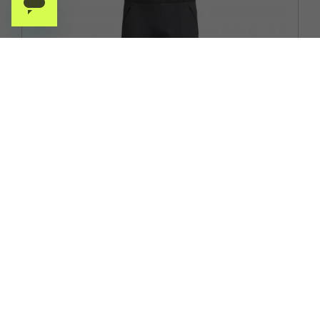
ROCK EXPERIENCE
ROCK EXPERIENCE PANTALONI TREKKING FIRST ASCENT
GRIGIO UOMO
ACQUISTA
-20%
63,96€