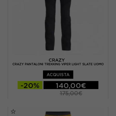
CRAZY
CRAZY PANTALONI TREKKING VIPER LIGHT SLATE UOMO
ACQUISTA
-20%
140,00€
175,00€
S
M
L
XL