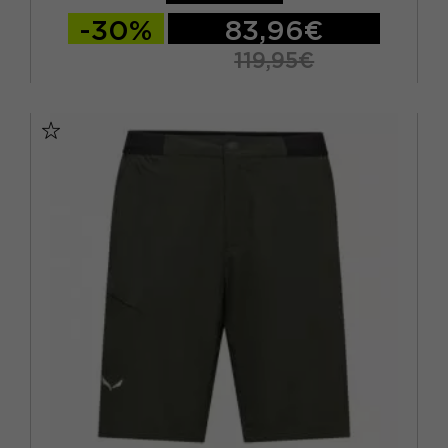
-30%
83,96€
119,95€
S
M
L
XL