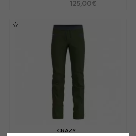
125,00€
S
M
L
XL
CRAZY
CRAZY PANTALONI TREKKING JOKER LIGHT FOREST UOMO