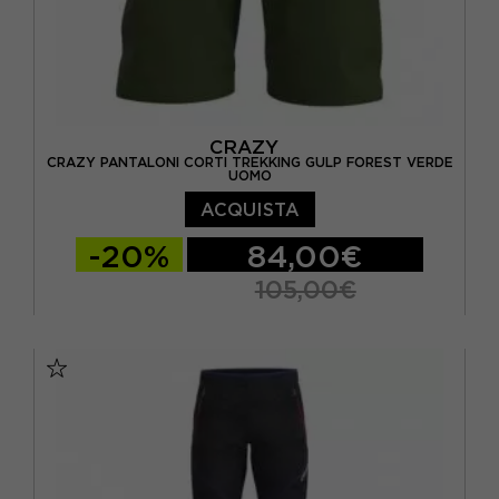
CRAZY
CRAZY PANTALONI CORTI TREKKING GULP FOREST VERDE
UOMO
ACQUISTA
-20%
84,00€
105,00€
S
M
L
XL