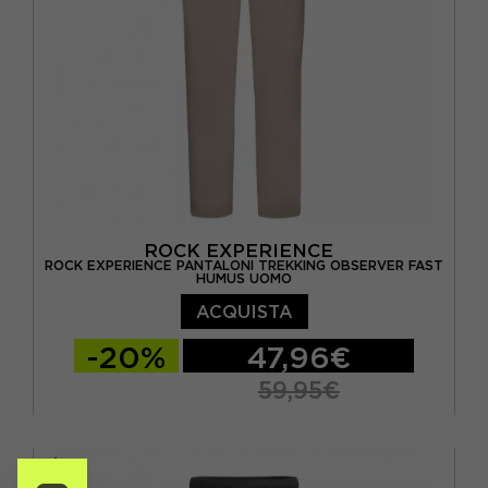
ROCK EXPERIENCE
ROCK EXPERIENCE PANTALONI TREKKING OBSERVER FAST
HUMUS UOMO
ACQUISTA
-20%
47,96€
59,95€
S
M
L
XL
XXL