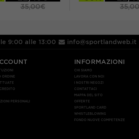
35,00€
35,0
TU
lle 9:00 alle 13:00
info@sportlandweb.it
ACCOUNT
INFORMAZIONI
TUZIONI
CHI SIAMO
 ORDINE
LAVORA CON NOI
ETTUATE
I NOSTRI NEGOZI
 CREDITO
CONTATTACI
MAPPA DEL SITO
AZIONI PERSONALI
OFFERTE
SPORTLAND CARD
WHISTLEBLOWING
FONDO NUOVE COMPETENZE