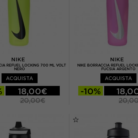
NIKE
NIKE
CIA REFUEL LOCKING 700 ML VOLT
NIKE BORRACCIA REFUEL LOCK
NERO
FUCSIA ARGENTO
ACQUISTA
ACQUISTA
%
18,00€
-10%
18,0
20,00€
20,0
TU