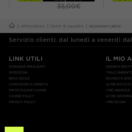
35,00€
TU
TU
Attrezzatura
Sport di squadra
Accessori calcio
Servizio clienti: dal lunedì a venerdì da
LINK UTILI
IL MIO 
DOMANDE FREQUENTI
ORDINI E RESTI
SPEDIZIONI
TRACCIAMENTO
RESO FACILE
RICHIESTE EFF
CONDIZIONI DI VENDITA
LE MIE NOTE DI
IMPOSTAZIONI COOKIE
I MIEI INDIRIZZI
COOKIE POLICY
LE MIE INFORM
PRIVACY POLICY
I MIEI BUONI