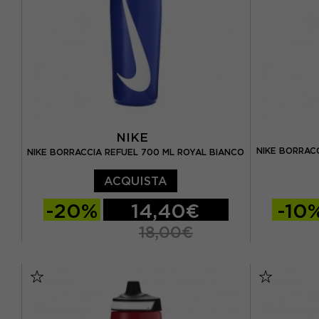
NIKE
NIKE BORRAC
NIKE BORRACCIA REFUEL 700 ML ROYAL BIANCO
ACQUISTA
-20%
14,40€
-10
18,00€
TU
TU