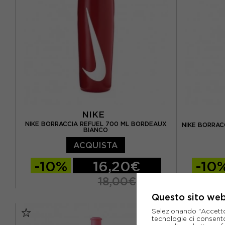
NIKE
NIKE BORRACCIA REFUEL 700 ML BORDEAUX
NIKE BORRAC
BIANCO
ACQUISTA
-10%
16,20€
-10
18,00€
Questo sito web 
TU
TU
Selezionando "Accetto i
tecnologie ci consenton