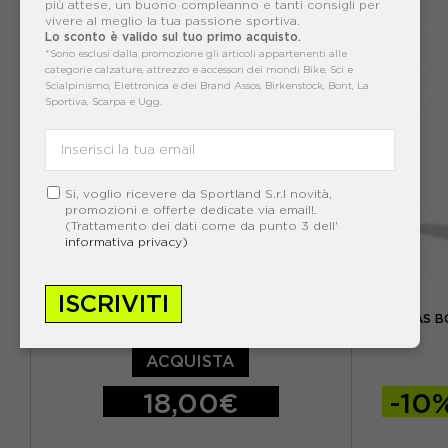
più attese, un buono compleanno e tanti consigli per
vivere al meglio la tua passione sportiva.
Lo sconto è valido sul tuo primo acquisto.
*Sono esclusi dalla promozione gli articoli appartenenti alle
categorie calzature, attrezzo e accessori dei mondi Bike, Sci e
Scialpinismo, Elettronica e dei Brand Assos, Birkenstock, Bont, La
Sportiva, Scarpa e Ugg.
Si, voglio ricevere da Sportland S.r.l novità,
promozioni e offerte dedicate via email!.
(Trattamento dei dati come da punto 3 dell'
informativa privacy)
ADIDAS
ISCRIVITI
ADIDAS B
ADIDAS FASCIA CAPITANO TIRO NERO BIANCO
ACQUISTA
18,00€
-10
M