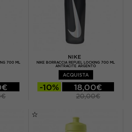
NIKE
ING 700 ML
NIKE BORRACCIA REFUEL LOCKING 700 ML
ANTRACITE ARGENTO
ACQUISTA
0€
-10%
18,00€
0€
20,00€
TU