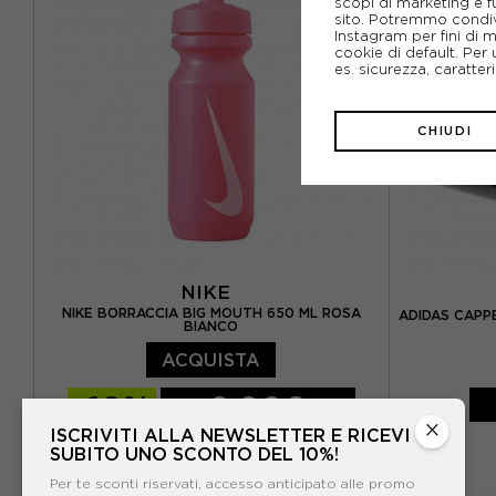
scopi di marketing e f
sito. Potremmo condiv
Instagram per fini di 
cookie di default. Per 
es. sicurezza, caratte
CHIUDI
NIKE
NIKE BORRACCIA BIG MOUTH 650 ML ROSA
ADIDAS CAPP
BIANCO
ACQUISTA
-10%
9,00€
×
ISCRIVITI ALLA NEWSLETTER E RICEVI
10,00€
M
L
SUBITO UNO SCONTO DEL 10%!
TU
Per te sconti riservati, accesso anticipato alle promo