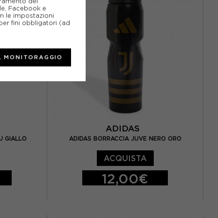
ioramento del
gle, Facebook e
on le impostazioni
er fini obbligatori (ad
L MONITORAGGIO
ADIDAS
U GIALLO
ADIDAS BORRACCIA JUVE NERO ORO
ACQUISTA
12,00€
TU