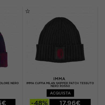
M
L
OSFY / JUNIOR 54-60 CM
IMMA
COLORE NERO
IMMA CUFFIA MILAN SKIPPER PATCH TESSUTO
NERO ROSSO
ACQUISTA
5€
-48%
17,96€