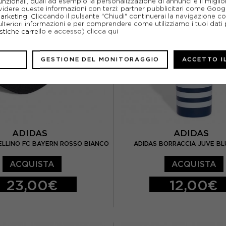
unzionali, quali ad esempio la personalizzazione di annunci e il migl
idere queste informazioni con terzi: partner pubblicitari come Goo
marketing. Cliccando il pulsante "Chiudi" continuerai la navigazione c
ulteriori informazioni e per comprendere come utilizziamo i tuoi dati p
ristiche carrello e accesso)
clicca qui
GESTIONE DEL MONITORAGGIO
ACCETTO I
ADIDAS
ADIDAS
ELLINO FC BAYERN ROSSO BIANCO
ADIDAS BORRACCIA JUVE BL
ACQUISTA
ACQUISTA
23,00€
12,00€
TU