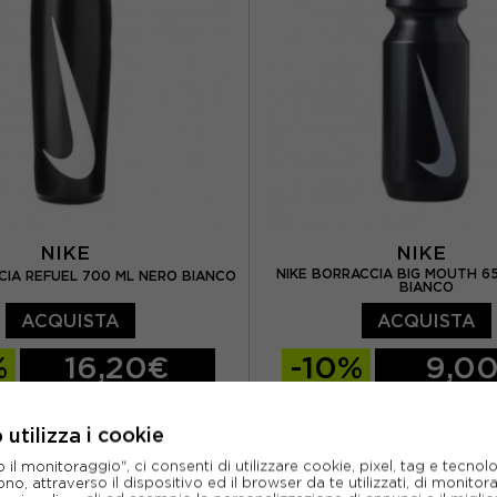
NIKE
NIKE
NIKE BORRACCIA BIG MOUTH 6
CIA REFUEL 700 ML NERO BIANCO
BIANCO
ACQUISTA
ACQUISTA
%
16,20€
-10%
9,0
18,00€
10,0
utilizza i cookie
TU
NUOVO
l monitoraggio", ci consenti di utilizzare cookie, pixel, tag e tecnolo
o, attraverso il dispositivo ed il browser da te utilizzati, di monitorar