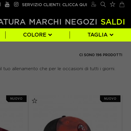
SERVIZIO CLIENTI: CLICCA QUI
ATURA
MARCHI
NEGOZI
SALDI
COLORE
TAGLIA
NEW BALANCE
BLU
50/60 CM
(10)
(1)
(1)
CI SONO 196 PRODOTTI
NERO
L/XL
(3)
(178)
 il tuo allenamento che per le occasioni di tutti i giorni.
VERDE
S/M
(3)
(1)
NUOVO
NUOVO