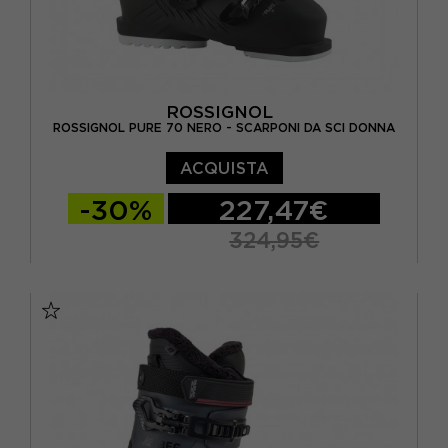
ROSSIGNOL
ROSSIGNOL PURE 70 NERO - SCARPONI DA SCI DONNA
ACQUISTA
-30%
227,47€
324,95€
23.5
24.5
25.5
26.5