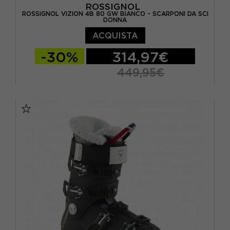
ROSSIGNOL
ROSSIGNOL VIZION 4B 80 GW BIANCO - SCARPONI DA SCI
DONNA
ACQUISTA
-30%
314,97€
449,95€
23.5
24.5
25.5
26.5