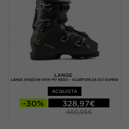
LANGE
LANGE SHADOW 85W MV NERO - SCARPONI DA SCI DONNA
ACQUISTA
-30%
328,97€
469,95€
24.5
25.5
26.5