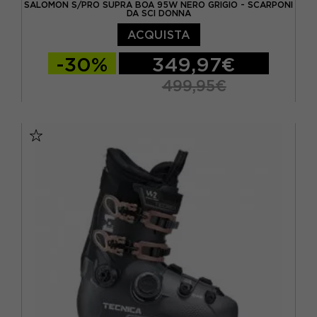
SALOMON S/PRO SUPRA BOA 95W NERO GRIGIO - SCARPONI
DA SCI DONNA
ACQUISTA
-30%
349,97€
499,95€
23.5
24.5
25.5