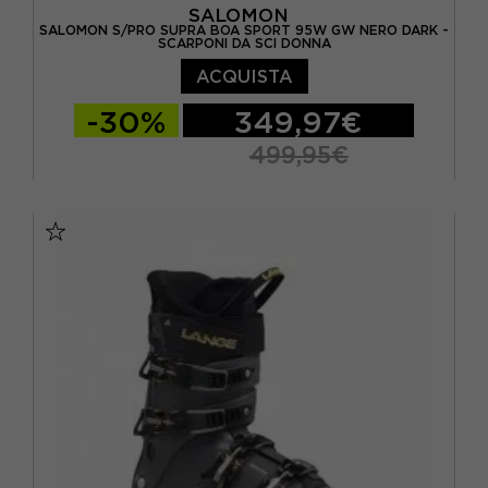
SALOMON
SALOMON S/PRO SUPRA BOA SPORT 95W GW NERO DARK -
SCARPONI DA SCI DONNA
ACQUISTA
-30%
349,97€
499,95€
23.5
24.5
25.5