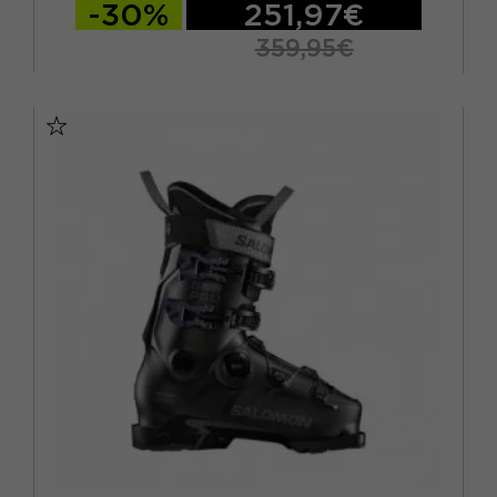
-30%
251,97€
359,95€
23.5
24.5
25.5