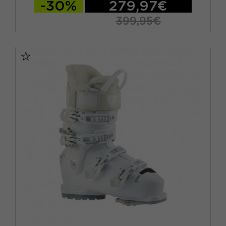
-30%
279,97€
399,95€
24.5
25.5
26.5