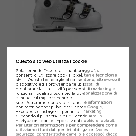
TECNICA
TECNICA MACH SPORT HV 75WGW COOL GRIGIO -
SCARPONI DA SCI DONNA
Questo sito web utilizza i cookie
ACQUISTA
Selezionando "Accetto il monitoraggio", ci
consenti di utilizzare cookie, pixel, tag e tecnologie
-30%
230,97€
simili. Queste tecnologie ci consentono, attraverso il
dispositivo ed il browser da te utilizzati, di
329,95€
monitorare la tua attività per scopi di marketing e
funzionali, quali ad esempio la personalizzazione di
annunci e il miglioramento del
23.5
24.5
25.5
26.5
sito. Potremmo condividere queste informazioni
con terzi: partner pubblicitari come Google,
Facebook e Instagram per fini di marketing.
Cliccando il pulsante "Chiudi" continuerai la
navigazione con le impostazioni cookie di default.
Per ulteriori informazioni e per comprendere come
utilizziamo i tuoi dati per fini obbligatori (ad es.
sicurezza, caratteristiche carrello e accesso)
clicca