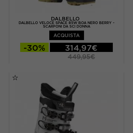
DALBELLO
DALBELLO VELOCE SPACE 85W BOA NERO BERRY -
SCARPONI DA SCI DONNA
ACQUISTA
-30%
314,97€
449,95€
23.5
24.5
25.5