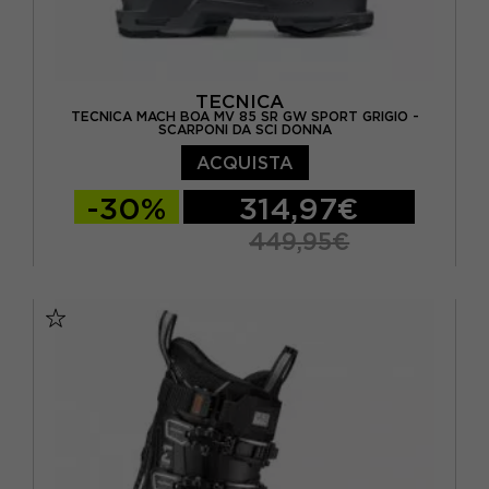
TECNICA
TECNICA MACH BOA MV 85 SR GW SPORT GRIGIO -
SCARPONI DA SCI DONNA
ACQUISTA
-30%
314,97€
449,95€
23.5
24.5
25.5
26.5