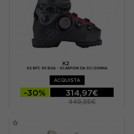
K2
K2 BFC 95 BOA - SCARPONI DA SCI DONNA
ACQUISTA
-30%
314,97€
449,95€
24.5
25.5
26.5