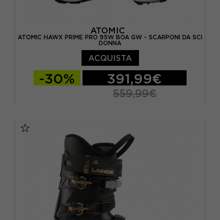
ATOMIC
ATOMIC HAWX PRIME PRO 95W BOA GW - SCARPONI DA SCI
DONNA
ACQUISTA
-30%
391,99€
559,99€
24.5
25.5
26.5