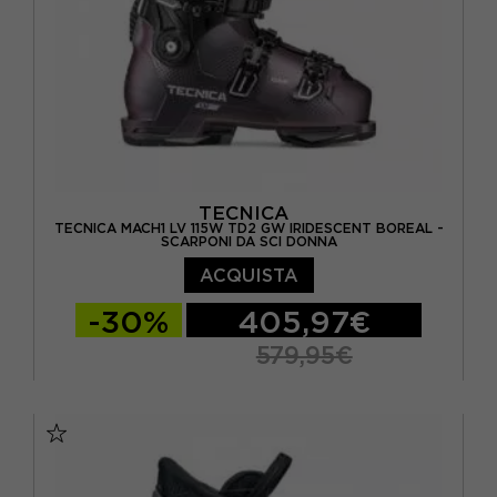
TECNICA
TECNICA MACH1 LV 115W TD2 GW IRIDESCENT BOREAL -
SCARPONI DA SCI DONNA
ACQUISTA
-30%
405,97€
579,95€
24.5
25.5
26.5