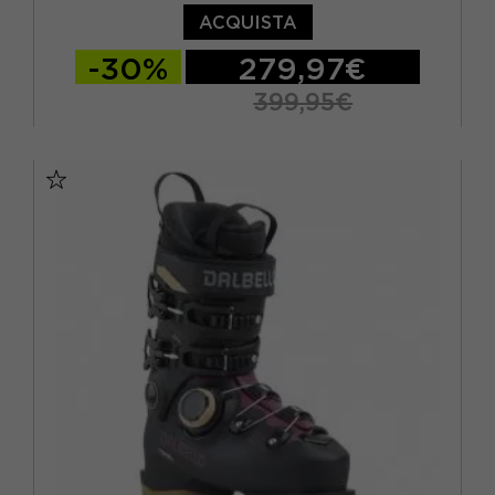
ACQUISTA
-30%
279,97€
399,95€
23.5
24.5
25.5
26.5