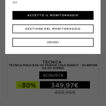
qui
ACCETTO IL MONITORAGGIO
GESTIONE DEL MONITORAGGIO
CHIUDI
TECNICA
TECNICA MACH BOA HV 95WGW COLD BIANCO - SCARPONI
DA SCI DONNA
ACQUISTA
-30%
349,97€
499,95€
24.5
25.5
26.5