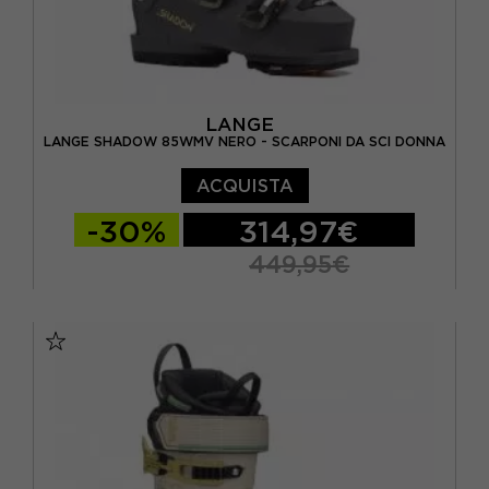
LANGE
LANGE SHADOW 85WMV NERO - SCARPONI DA SCI DONNA
ACQUISTA
-30%
314,97€
449,95€
23.5
24.5
25.5