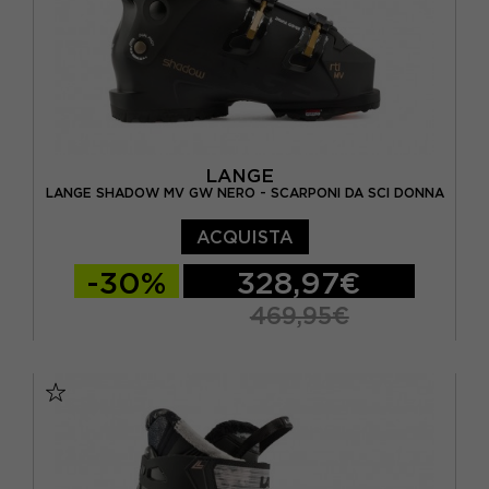
LANGE
LANGE SHADOW MV GW NERO - SCARPONI DA SCI DONNA
ACQUISTA
-30%
328,97€
469,95€
23.5
24.5
25.5
26.5