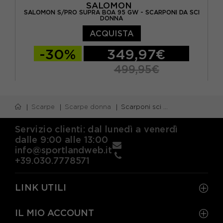
SALOMON
SALOMON S/PRO SUPRA BOA 95 GW - SCARPONI DA SCI
DONNA
ACQUISTA
-30%
349,97€
499,95€
23.5
24.5
25.5
26.5
Scarpe
Scarpe donna
Scarponi sci donna
Servizio clienti: dal lunedì a venerdì
dalle 9:00 alle 13:00
info@sportlandweb.it
+39.030.7778571
LINK UTILI
IL MIO ACCOUNT