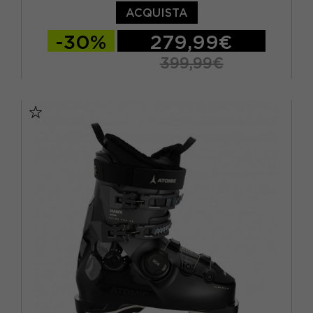
ACQUISTA
-30%
279,99€
399,99€
23.5
24.5
25.5
26.5