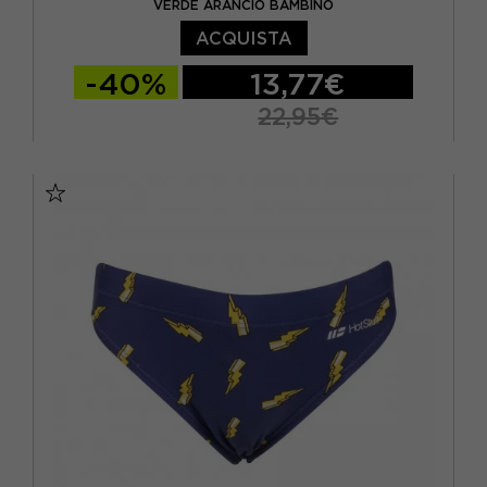
VERDE ARANCIO BAMBINO
ACQUISTA
-40%
13,77€
22,95€
2 ANNI
4 ANNI
6 ANNI