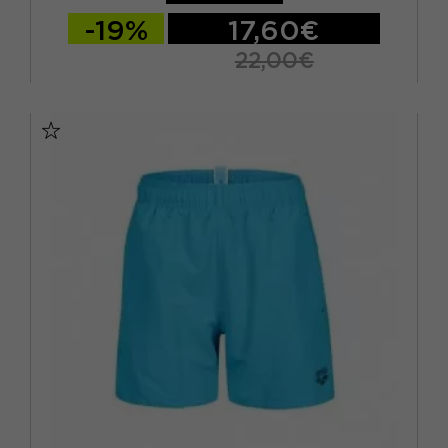
-19%
17,60€
22,00€
10-11 ANNI
12-13 ANNI
14-15 ANNI
6-7 ANNI
8-9 ANNI