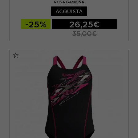
ROSA BAMBINA
ACQUISTA
-25%
26,25€
35,00€
10 ANNI
12 ANNI
6 ANNI
8 ANNI