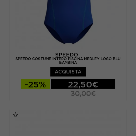
SPEEDO
SPEEDO COSTUME INTERO PISCINA MEDLEY LOGO BLU
BAMBINA
ACQUISTA
-25%
22,50€
30,00€
11/12 ANNI
13/14 ANNI
15-16 A
5-6 ANNI
7-8 ANNI
9-10 ANNI