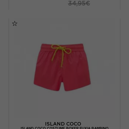
34,95€
11/12 ANNI
5/6 ANNI
7/8 ANNI
9/10 ANNI
ISLAND COCO
ISLAND COCO COSTUME BOXER FUXIA BAMBINO