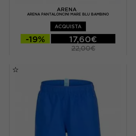
ARENA
ARENA PANTALONCINI MARE BLU BAMBINO
ACQUISTA
-19%
17,60€
22,00€
10-11 ANNI
12-13 ANNI
14-15 ANNI
6-7 ANNI
8-9 ANNI