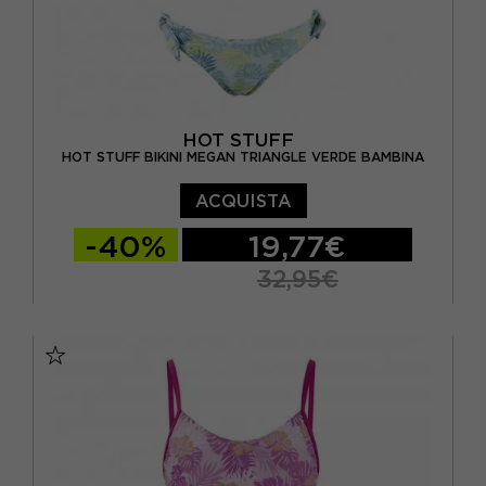
HOT STUFF
HOT STUFF BIKINI MEGAN TRIANGLE VERDE BAMBINA
ACQUISTA
-40%
19,77€
32,95€
10 ANNI
12 ANNI
14 ANNI
6 ANNI
8 ANNI