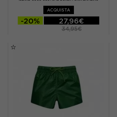
ACQUISTA
-20%
27,96€
34,95€
11/12 ANNI
5/6 ANNI
7/8 ANNI
9/10 ANNI