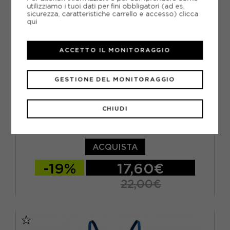
utilizziamo i tuoi dati per fini obbligatori (ad es.
sicurezza, caratteristiche carrello e accesso)
clicca
qui
ACCETTO IL MONITORAGGIO
GESTIONE DEL MONITORAGGIO
CHIUDI
ARENA
ARENA PANTALONCINI MARE SOLID GIALLO BAMBINO
ACQUISTA
-19%
17,60€
22,00€
10-11 ANNI
12-13 ANNI
14-15 ANNI
6-7 ANNI
8-9 ANNI