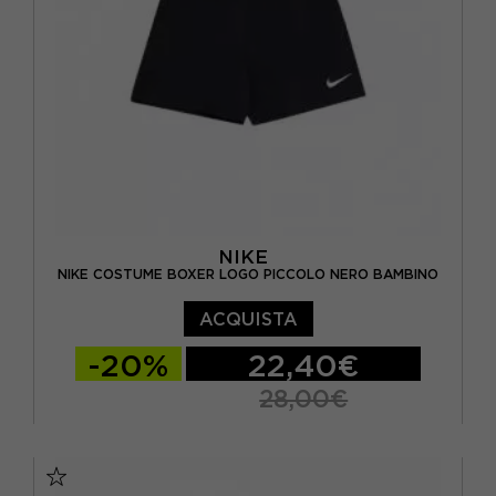
NIKE
NIKE COSTUME BOXER LOGO PICCOLO NERO BAMBINO
ACQUISTA
-20%
22,40€
28,00€
M
L
XL
S - RAGAZZO