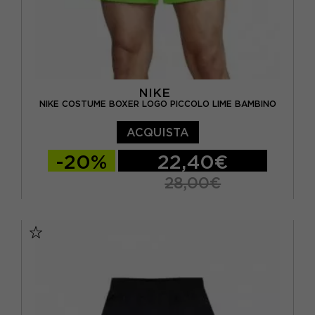
NIKE
NIKE COSTUME BOXER LOGO PICCOLO LIME BAMBINO
ACQUISTA
-20%
22,40€
28,00€
M
L
XL
S - RAGAZZO