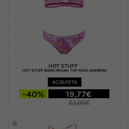
HOT STUFF
HOT STUFF BIKINI MEGAN TOP ROSA BAMBINA
ACQUISTA
-40%
19,77€
32,95€
10 ANNI
12 ANNI
14 ANNI
6 ANNI
8 ANNI