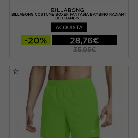
BILLABONG
9 ANNI
(7)
BILLABONG COSTUME BOXER FANTASIA BAMBINO RADIANT
BLU BAMBINO
9/10 ANNI
(5)
ACQUISTA
L
(4)
-20%
28,76€
M
(3)
35,95€
S
(4)
S
M
L
XL
XL
(2)