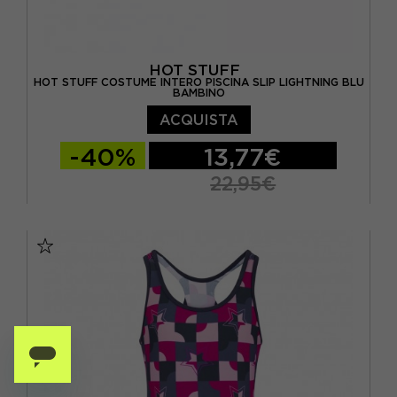
HOT STUFF
HOT STUFF COSTUME INTERO PISCINA SLIP LIGHTNING BLU
BAMBINO
ACQUISTA
-40%
13,77€
22,95€
10 ANNI
12 ANNI
14 ANNI
4 ANNI
6 ANNI
8 ANNI