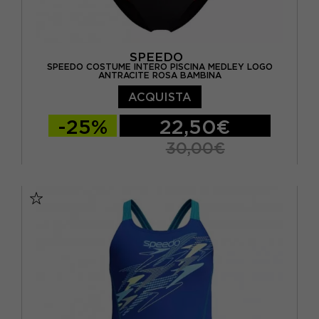
SPEEDO
SPEEDO COSTUME INTERO PISCINA MEDLEY LOGO
ANTRACITE ROSA BAMBINA
ACQUISTA
-25%
22,50€
30,00€
11/12 ANNI
13/14 ANNI
5-6 ANNI
7-8 ANNI
9-10 ANNI