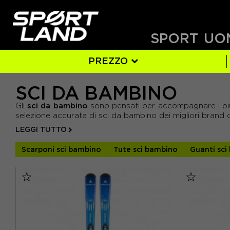
SPORT
UO
PREZZO
SCI DA BAMBINO
BAMBINO
SI
100 CM
(2)
(1)
(2)
110 CM
(1)
- DA 204 € A 221 €
sci da bambino
Gli
sono pensati per accompagnare i più p
- DA 221 € A 239 €
140 CM
(1)
selezione accurata di sci da bambino dei migliori brand co
- DA 239 € A 257 €
LEGGI TUTTO
- DA 257 € A 275 €
Scarponi sci bambino
Tute sci bambino
Guanti sci