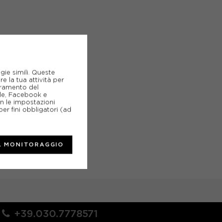
gie simili. Queste
e la tua attività per
ioramento del
gle, Facebook e
on le impostazioni
er fini obbligatori (ad
L MONITORAGGIO
+39.030.7778571