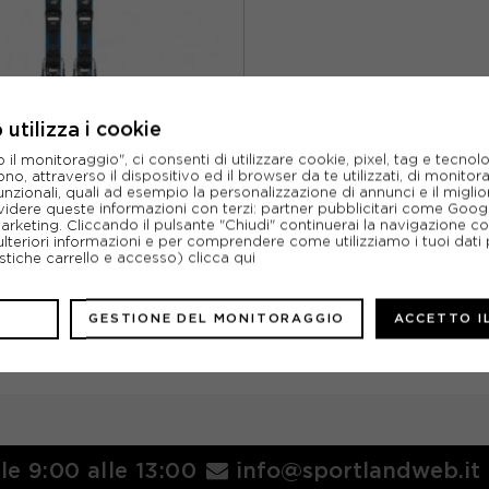
utilizza i cookie
l monitoraggio", ci consenti di utilizzare cookie, pixel, tag e tecnolo
o, attraverso il dispositivo ed il browser da te utilizzati, di monitorar
unzionali, quali ad esempio la personalizzazione di annunci e il migl
DYNASTAR
idere queste informazioni con terzi: partner pubblicitari come Goo
R TEAM SPEED+XPRESS - SCI
marketing. Cliccando il pulsante "Chiudi" continuerai la navigazione c
BAMBINO
ulteriori informazioni e per comprendere come utilizziamo i tuoi dati p
ristiche carrello e accesso)
clicca qui
ACQUISTA
%
192,47€
GESTIONE DEL MONITORAGGIO
ACCETTO I
274,95€
140 CM
lle 9:00 alle 13:00
info@sportlandweb.it