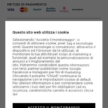
METODI DI PAGAMENTO
PIÙ INFORMAZIONI
Questo sito web utilizza i cookie
SCHEDA TECNICA
Selezionando "Accetto il monitoraggio", ci
consenti di utilizzare cookie, pixel, tag e tecnologie
GUIDA ALLE TAGLIE
simili. Queste tecnologie ci consentono, attraverso il
dispositivo ed il browser da te utilizzati, di
monitorare la tua attività per scopi di marketing e
funzionali, quali ad esempio la personalizzazione di
CONSIGLIATI DA NOI
annunci e il miglioramento del
sito. Potremmo condividere queste informazioni
con terzi: partner pubblicitari come Google,
Facebook e Instagram per fini di marketing.
Cliccando il pulsante "Chiudi" continuerai la
navigazione con le impostazioni cookie di default.
Per ulteriori informazioni e per comprendere come
utilizziamo i tuoi dati per fini obbligatori (ad es.
sicurezza, caratteristiche carrello e accesso)
clicca
qui
ACCETTO IL MONITORAGGIO