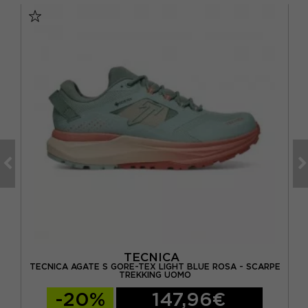
TECNICA
DULE
TECNICA AGATE S GORE-TEX LIGHT BLUE ROSA - SCARPE
T
TREKKING UOMO
-20%
147,96€