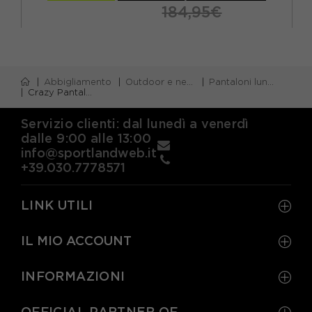
184,95€
Abbigliamento
Outdoor e neve
Pantaloni lunghi trekking
Crazy Pantaloni Trekking Joker Light Forest Uomo
Servizio clienti: dal lunedì a venerdì
dalle 9:00 alle 13:00
info@sportlandweb.it
+39.030.7778571
LINK UTILI
IL MIO ACCOUNT
INFORMAZIONI
OFFICIAL PARTNER OF