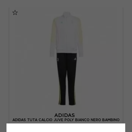
S
M
L
XL
ADIDAS
ADIDAS TUTA CALCIO JUVE POLY BIANCO NERO BAMBINO
ACQUISTA