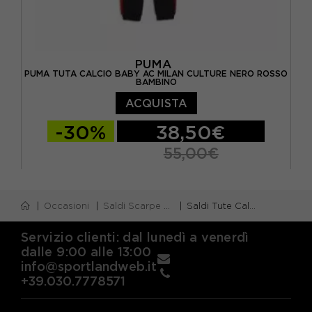
PUMA
PUMA TUTA CALCIO BABY AC MILAN CULTURE NERO ROSSO
BAMBINO
ACQUISTA
-30%
38,50€
55,00€
74 CM
80 CM
86 CM
Occasioni
Saldi Scarpe e Abbigliamento Calcio
Saldi Tute Calcio
Servizio clienti: dal lunedì a venerdì
dalle 9:00 alle 13:00
info@sportlandweb.it
+39.030.7778571