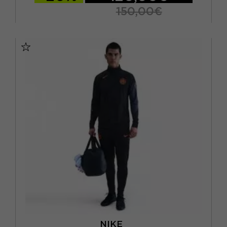
150,00€
S
M
L
XL
NIKE