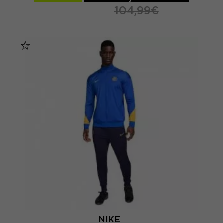
104,99€
M
L
XL
S - RAGAZZO
NIKE