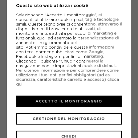
Questo sito web utilizza i cookie
-30%
70,00€
Selezionando "Accetto il monitoraggio", ci
consenti di utilizzare cookie, pixel, tag e tecnologie
100,00€
simili. Queste tecnologie ci consentono, attraverso il
dispositivo ed il browser da te utilizzati, di
monitorare la tua attività per scopi di marketing e
11-12 ANNI
13-14 ANNI
15-16 A
funzionali, quali ad esempio la personalizzazione di
annunci e il miglioramento del
7-8 ANNI
9-10 ANNI
sito. Potremmo condividere queste informazioni
con terzi: partner pubblicitari come Google,
Facebook e Instagram per fini di marketing.
Cliccando il pulsante "Chiudi" continuerai la
navigazione con le impostazioni cookie di default.
Per ulteriori informazioni e per comprendere come
utilizziamo i tuoi dati per fini obbligatori (ad es.
sicurezza, caratteristiche carrello e accesso)
clicca
qui
ACCETTO IL MONITORAGGIO
GESTIONE DEL MONITORAGGIO
CHIUDI