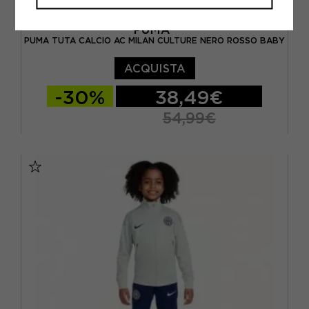
PUMA
PUMA TUTA CALCIO AC MILAN CULTURE NERO ROSSO BABY
ACQUISTA
-30%
38,49€
54,99€
74 CM
80 CM
86 CM