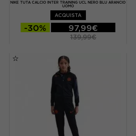
NIKE TUTA CALCIO INTER TRAINING UCL NERO BLU ARANCIO
UOMO
ACQUISTA
-30%
97,99€
139,99€
S
M
L
XL