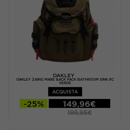
OAKLEY
(4)
AZZURRO
(2)
SUNDEK
(5)
BIANCO
(3)
BLU
(4)
FLUO
(1)
FUXIA
(13)
GIALLO
(1)
OAKLEY
MULTICOLORE
(3)
OAKLEY ZAINO MARE BACK PACK BATHROOM SINK RC
VERDE
NERO
(15)
ACQUISTA
ORO
(3)
-25%
149,96€
ROSSO
(1)
199,95€
VERDE
(4)
TU