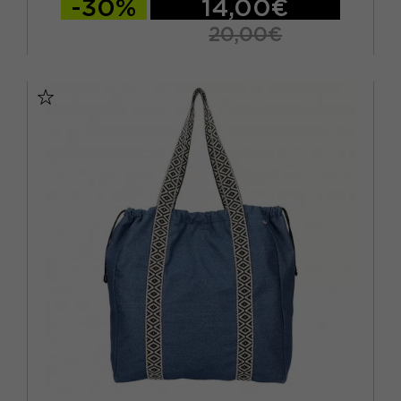
-30%
14,00€
20,00€
TU