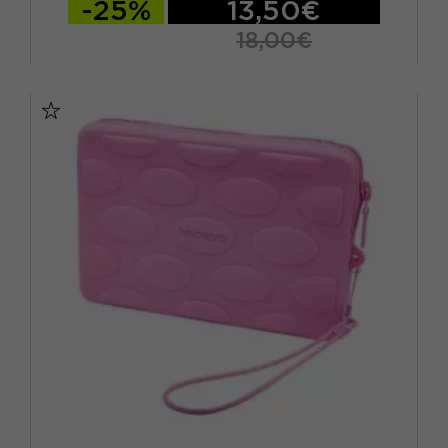
-25%
13,50€
18,00€
TU