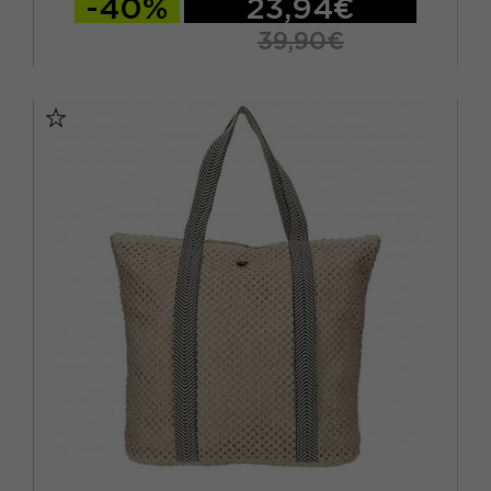
-40%
23,94€
39,90€
TU