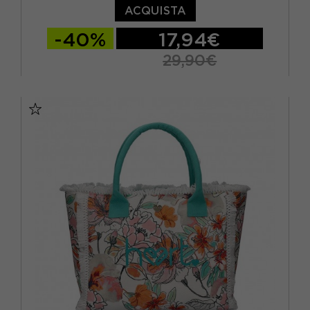
ACQUISTA
-40%
17,94€
29,90€
TU