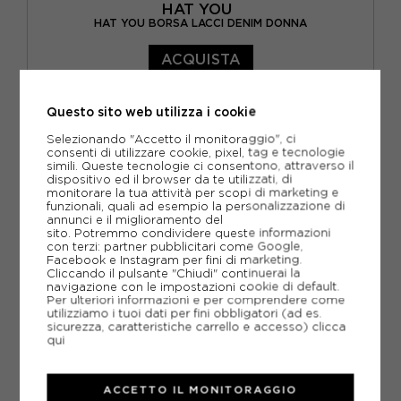
HAT YOU
HAT YOU BORSA LACCI DENIM DONNA
ACQUISTA
-40%
26,94€
Questo sito web utilizza i cookie
44,90€
Selezionando "Accetto il monitoraggio", ci
consenti di utilizzare cookie, pixel, tag e tecnologie
TU
simili. Queste tecnologie ci consentono, attraverso il
dispositivo ed il browser da te utilizzati, di
monitorare la tua attività per scopi di marketing e
funzionali, quali ad esempio la personalizzazione di
annunci e il miglioramento del
sito. Potremmo condividere queste informazioni
con terzi: partner pubblicitari come Google,
Facebook e Instagram per fini di marketing.
Cliccando il pulsante "Chiudi" continuerai la
navigazione con le impostazioni cookie di default.
Per ulteriori informazioni e per comprendere come
utilizziamo i tuoi dati per fini obbligatori (ad es.
sicurezza, caratteristiche carrello e accesso)
clicca
qui
ACCETTO IL MONITORAGGIO