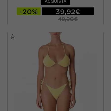
ACQUISTA
-20%
39,92€
49,90€
XS
S/M