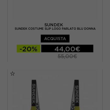
EUR 40
(5)
EUR 42
(1)
SUNDEK
L
(108)
SUNDEK COSTUME SLIP LOGO PARLATO BLU DONNA
M
(168)
ACQUISTA
M/L
(5)
-20%
44,00€
55,00€
S
(171)
S/M
(24)
S
M
L
TU
(3)
XL
(4)
XS
(123)
XS/S
(4)