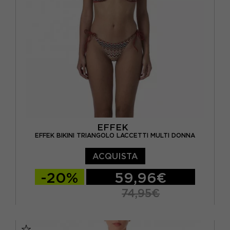
EFFEK
EFFEK BIKINI TRIANGOLO LACCETTI MULTI DONNA
ACQUISTA
-20%
59,96€
74,95€
S
M
L