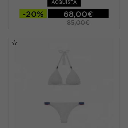
ACQUISTA
-20%
68,00€
85,00€
S
M
L