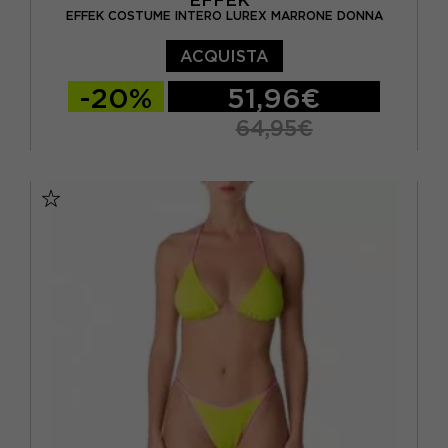
EFFEK COSTUME INTERO LUREX MARRONE DONNA
ACQUISTA
-20%
51,96€
64,95€
S
M
L