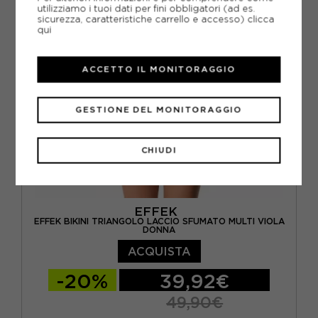
utilizziamo i tuoi dati per fini obbligatori (ad es.
sicurezza, caratteristiche carrello e accesso)
clicca
qui
ACCETTO IL MONITORAGGIO
GESTIONE DEL MONITORAGGIO
CHIUDI
EFFEK
EFFEK BIKINI TRIANGOLO LACCIO SFUMATO MULTI VIOLA
DONNA
ACQUISTA
-20%
39,92€
49,90€