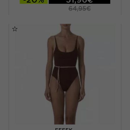
64,95€
S
M
L
EFFEK