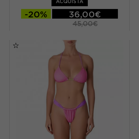
ACQUISTA
-20%
36,00€
45,00€
XS
S/M