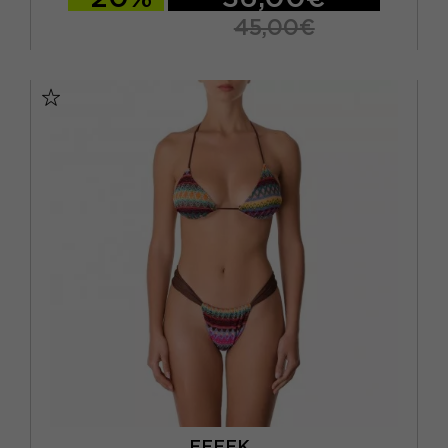
45,00€
XS
S/M
EFFEK