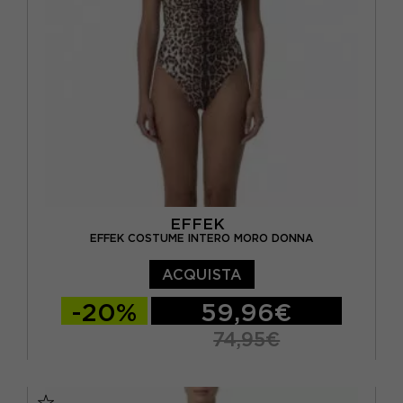
EFFEK
EFFEK COSTUME INTERO MORO DONNA
ACQUISTA
-20%
59,96€
74,95€
S
M
L