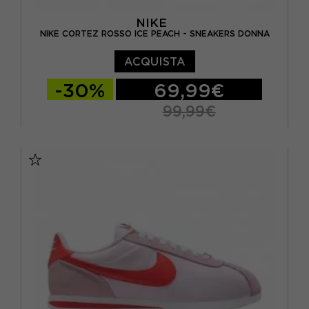
NIKE
NIKE CORTEZ ROSSO ICE PEACH - SNEAKERS DONNA
ACQUISTA
-30%
69,99€
99,99€
EUR 36,5 / US 6
EUR 37,5 / US 6,5
EUR 38 / US 7
EUR 38,5 / US 7,5
EUR 39 / US 8
EUR 40 / US 8,5
EUR 40,5 / US 9