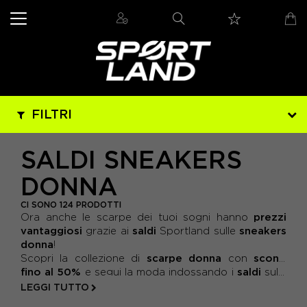
FILTRI
MARCHIO
SALDI SNEAKERS
ADIDAS
(1)
DONNA
PREZZO
ADIDAS ORIGINALS
(8)
- DA 36 € A 79 €
CI SONO 124 PRODOTTI
GENERE
prezzi
Ora anche le scarpe dei tuoi sogni hanno
- DA 79 € A 123 €
vantaggiosi
ASICS
(1)
saldi
sneakers
grazie ai
Sportland sulle
DONNA
(124)
IN PROMO
donna
!
- DA 123 € A 166 €
NEW BALANCE
(3)
scarpe donna
sconti
Scopri la collezione di
con
SI
(124)
COLORE
- DA 166 € A 210 €
fino al 50%
saldi
e segui la moda indossando i
sulle
NIKE
(50)
sneakers
donna
Nike
Saucony
ADIDAS
Vans
,
,
,
,
LEGGI TUTTO
ARANCIO
(2)
Puma
e tanti altri!
_TAGLIA