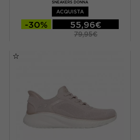
SNEAKERS DONNA
ACQUISTA
-30%
55,96€
79,95€
EUR 36
EUR 37
EUR 38
EUR 39
EUR 40
EUR 41