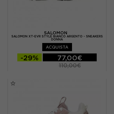
SALOMON
SALOMON XT-EVR STYLE BIANCO ARGENTO - SNEAKERS
DONNA
ACQUISTA
-29%
77,00€
110,00€
EUR 37 1/3 / UK 4,5
EUR 38 / UK 5
EUR 38 2/3 / UK 5,5
EUR 39 1/3 / UK 6
EUR 40 / UK 6,5
EUR 40 2/3 / UK 7