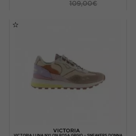
109,00€
EUR 37
EUR 38
EUR 39
EUR 40
EUR 41
VICTORIA
VICTORIA LUNA NYLON ROSA GRGIO - SNEAKERS DONNA