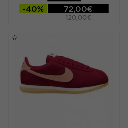
NERO
(35)
EUR 42
(4)
-40%
72,00€
ORO
(7)
EUR 43
(1)
120,00€
ROSA
(15)
EUR 44
(1)
EUR 36 2/3 / UK 4
EUR 37 1/3 / UK 4,5
ROSSO
(9)
EUR 38 / UK 5
EUR 38 2/3 / UK 5,5
VERDE
(10)
EUR 39 1/3 / UK 6
EUR 40 / UK 6,5
VIOLA
(6)
EUR 40 2/3 / UK 7