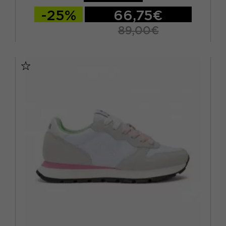
-25%
66,75€
89,00€
EUR 37
EUR 38
EUR 39
EUR 40
EUR 41