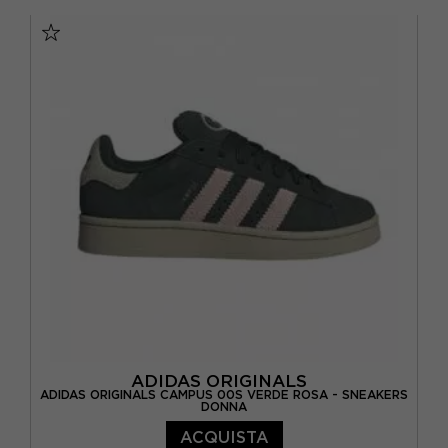
ON
(13)
Navigando questa sezione troverai i tuoi modelli
ARGENTO
(12)
prezzi imbattib...
preferiti a
36
(2)
PUMA
(2)
AZZURRO
(2)
37
(2)
SALOMON
(3)
BEIGE
(8)
38
(1)
SANYAKO
(1)
BIANCO
(77)
40
(1)
SAUCONY
(1)
BLU
(3)
EUR 35
(2)
SKECHERS
(17)
CAMOUFLAGE
(1)
EUR 36
(57)
SUN68
(8)
FLUO
(1)
EUR 37
(90)
SUPERGA
(2)
FUXIA
(2)
EUR 38
(98)
VICTORIA
(14)
GIALLO
(3)
EUR 39
(78)
GRIGIO
(8)
ADIDAS ORIGINALS
EUR 40
(85)
ADIDAS ORIGINALS CAMPUS 00S VERDE ROSA - SNEAKERS
DONNA
MARRONE
(1)
EUR 41
(39)
ACQUISTA