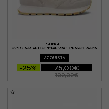
SUN68
SUN 68 ALLY GLITTER NYLON ORO - SNEAKERS DONNA
ACQUISTA
-25%
75,00€
100,00€
EUR 37
EUR 38
EUR 39
EUR 40
EUR 41