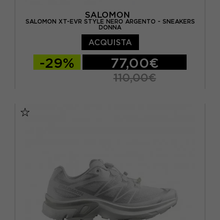
SALOMON
SALOMON XT-EVR STYLE NERO ARGENTO - SNEAKERS
DONNA
ACQUISTA
-29%
77,00€
110,00€
EUR 37 1/3 / UK 4,5
EUR 38 / UK 5
EUR 38 2/3 / UK 5,5
EUR 39 1/3 / UK 6
EUR 40 / UK 6,5
EUR 40 2/3 / UK 7