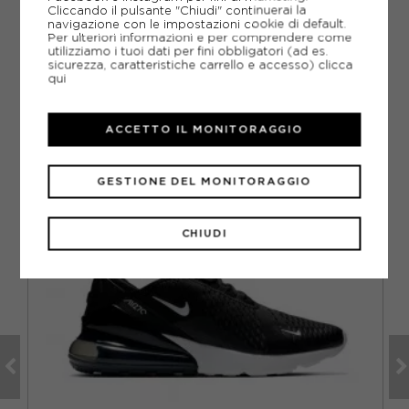
DOMANDE FREQUENTI
Cliccando il pulsante "Chiudi" continuerai la
navigazione con le impostazioni cookie di default.
Per ulteriori informazioni e per comprendere come
Come ordinare la taglia giusta?
utilizziamo i tuoi dati per fini obbligatori (ad es.
sicurezza, caratteristiche carrello e accesso)
clicca
qui
ACCETTO IL MONITORAGGIO
CONSIGLIATI DA NOI
GESTIONE DEL MONITORAGGIO
CHIUDI