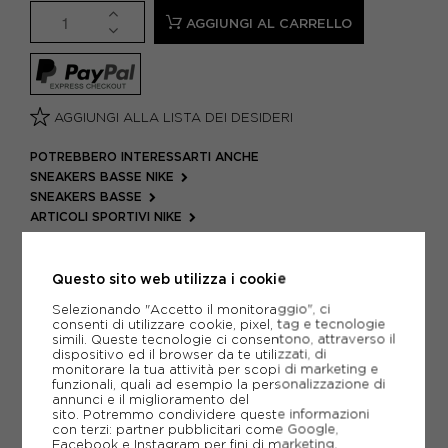
AGGIUNGI AL CARRELLO
AGGIUNGI ALLA LISTA DEI DESIDERI
POTREBBERO INTERESSARTI ANCHE
SNEAKERS BASSE NIKE
SNEAKERS BASSE
ARTICOLI SPORTIVI NIKE
METODI DI PAGAMENTO
Questo sito web utilizza i cookie
Selezionando "Accetto il monitoraggio", ci
consenti di utilizzare cookie, pixel, tag e tecnologie
PIÙ INFORMAZIONI
simili. Queste tecnologie ci consentono, attraverso il
dispositivo ed il browser da te utilizzati, di
monitorare la tua attività per scopi di marketing e
SCHEDA TECNICA
funzionali, quali ad esempio la personalizzazione di
annunci e il miglioramento del
GUIDA ALLE TAGLIE
sito. Potremmo condividere queste informazioni
con terzi: partner pubblicitari come Google,
Facebook e Instagram per fini di marketing.